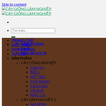
Skip to content
TRANG CHỦ
VĂN PHÒNG
GIỚI THIỆU
Email
HOẠT ĐỘNG
0283 88 222 70
TƯ VẤN
SẢN PHẨM
CÂY CÔNG NGHIỆP
CAO SU
ĐIỀU
HỒ TIÊU
CHÈ XANH
CAO CAO
CÀ PHÊ
MẮC CA
CÂY LÂM NGHIỆP 1
SAO ĐEN