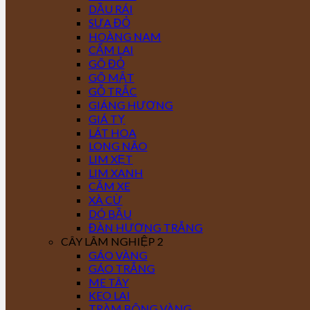
DẦU RÁI
SƯA ĐỎ
HOÀNG NAM
CẨM LAI
GÕ ĐỎ
GÕ MẬT
GỖ TRẮC
GIÁNG HƯƠNG
GIÁ TỴ
LÁT HOA
LONG NÃO
LIM XẸT
LIM XANH
CĂM XE
XÀ CỪ
DÓ BẦU
ĐÀN HƯƠNG TRẮNG
CÂY LÂM NGHIỆP 2
GÁO VÀNG
GÁO TRẮNG
ME TÂY
KEO LAI
TRÀM BÔNG VÀNG