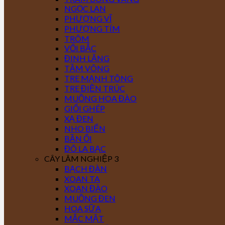
NGỌC LAN
PHƯỢNG VĨ
PHƯỢNG TÍM
TRÔM
VỐI BẮC
ĐINH LĂNG
TẦM VÔNG
TRE MẠNH TÔNG
TRE ĐIỀN TRÚC
MUỒNG HOA ĐÀO
GIỔI GHÉP
XẠ ĐEN
NHO BIỂN
BẦN ỔI
ĐÔ LA BẠC
CÂY LÂM NGHIỆP 3
BẠCH ĐÀN
XOAN TA
XOAN ĐÀO
MUỒNG ĐEN
HOA SỮA
MẮC MẬT