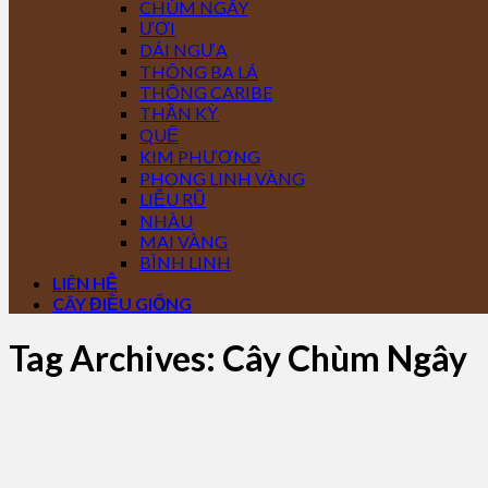
CHÙM NGÂY
ƯƠI
DÁI NGỰA
THÔNG BA LÁ
THÔNG CARIBE
THẦN KỲ
QUẾ
KIM PHƯỢNG
PHONG LINH VÀNG
LIỄU RŨ
NHÀU
MAI VÀNG
BÌNH LINH
LIÊN HỆ
CÂY ĐIỀU GIỐNG
Tag Archives:
Cây Chùm Ngây