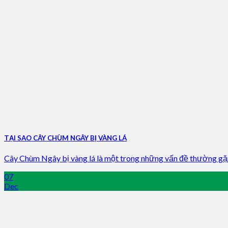
TẠI SAO CÂY CHÙM NGÂY BỊ VÀNG LÁ
Cây Chùm Ngây bị vàng lá là một trong những vấn đề thường gặp 
07
Dec