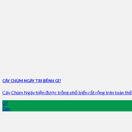
CÂY CHÙM NGÂY TRỊ BỆNH GÌ?
Cây Chùm Ngây hiện được trồng phổ biến rất rộng trên toàn thế gi
07
Dec