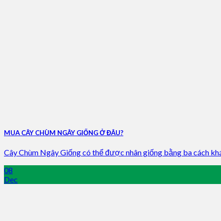
MUA CÂY CHÙM NGÂY GIỐNG Ở ĐÂU?
Cây Chùm Ngây Giống có thể được nhân giống bằng ba cách khác 
08
Dec