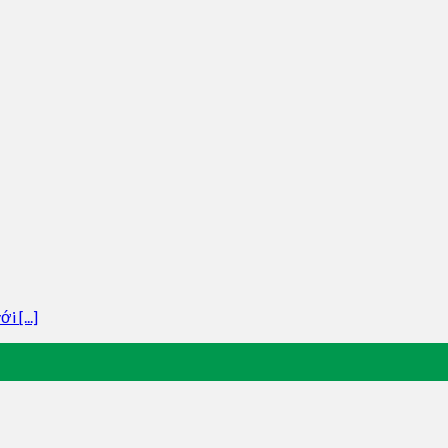
 [...]