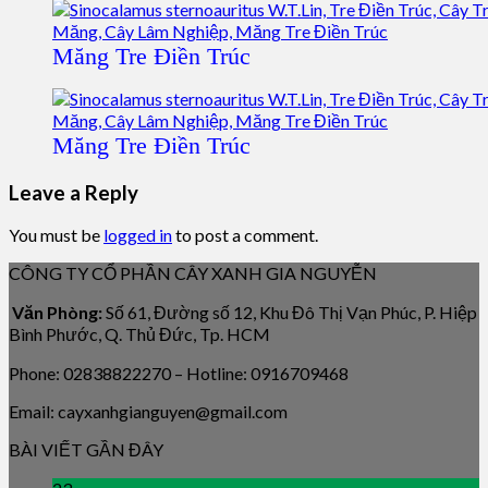
Măng Tre Điền Trúc
Măng Tre Điền Trúc
Leave a Reply
You must be
logged in
to post a comment.
CÔNG TY CỔ PHẦN CÂY XANH GIA NGUYỄN
Văn Phòng:
Số 61, Đường số 12, Khu Đô Thị Vạn Phúc, P. Hiệp
Bình Phước, Q. Thủ Đức, Tp. HCM
Phone: 02838822270 – Hotline: 0916709468
Email: cayxanhgianguyen@gmail.com
BÀI VIẾT GẦN ĐÂY