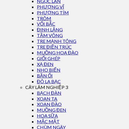
NGỌC LAN
PHƯỢNG VĨ
PHƯỢNG TÍM
TRÔM
VỐI BẮC
ĐINH LĂNG
TẦM VÔNG
TRE MẠNH TÔNG
TRE ĐIỀN TRÚC
MUỒNG HOA ĐÀO
GIỔI GHÉP
XẠ ĐEN
NHO BIỂN
BẦN ỔI
ĐÔ LA BẠC
CÂY LÂM NGHIỆP 3
BẠCH ĐÀN
XOAN TA
XOAN ĐÀO
MUỒNG ĐEN
HOA SỮA
MẮC MẬT
CHÙM NGÂY