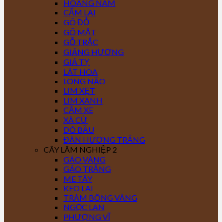
HOÀNG NAM
CẨM LAI
GÕ ĐỎ
GÕ MẬT
GỖ TRẮC
GIÁNG HƯƠNG
GIÁ TỴ
LÁT HOA
LONG NÃO
LIM XẸT
LIM XANH
CĂM XE
XÀ CỪ
DÓ BẦU
ĐÀN HƯƠNG TRẮNG
CÂY LÂM NGHIỆP 2
GÁO VÀNG
GÁO TRẮNG
ME TÂY
KEO LAI
TRÀM BÔNG VÀNG
NGỌC LAN
PHƯỢNG VĨ