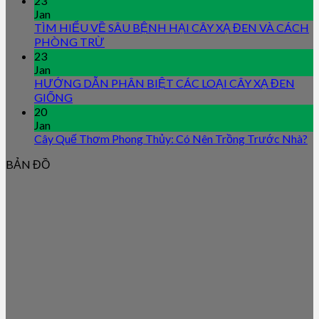
23
Jan
TÌM HIỂU VỀ SÂU BỆNH HẠI CÂY XẠ ĐEN VÀ CÁCH
PHÒNG TRỪ
23
Jan
HƯỚNG DẪN PHÂN BIỆT CÁC LOẠI CÂY XẠ ĐEN
GIỐNG
20
Jan
Cây Quế Thơm Phong Thủy: Có Nên Trồng Trước Nhà?
BẢN ĐỒ