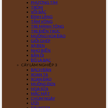
PHƯỢNG TÍM
TRÔM
VỐI BẮC
ĐINH LĂNG
TẦM VÔNG
TRE MẠNH TÔNG
TRE ĐIỀN TRÚC
MUỒNG HOA ĐÀO
GIỔI GHÉP
XẠ ĐEN
NHO BIỂN
BẦN ỔI
ĐÔ LA BẠC
CÂY LÂM NGHIỆP 3
BẠCH ĐÀN
XOAN TA
XOAN ĐÀO
MUỒNG ĐEN
HOA SỮA
MẮC MẬT
CHÙM NGÂY
ƯƠI
DÁI NGỰA