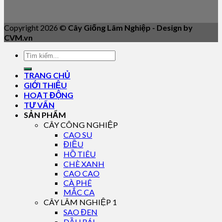
Copyright 2026 ©
Cây Giống Lâm Nghiệp - Design by
CVM.vn
TRANG CHỦ
GIỚI THIỆU
HOẠT ĐỘNG
TƯ VẤN
SẢN PHẨM
CÂY CÔNG NGHIỆP
CAO SU
ĐIỀU
HỒ TIÊU
CHÈ XANH
CAO CAO
CÀ PHÊ
MẮC CA
CÂY LÂM NGHIỆP 1
SAO ĐEN
DẦU RÁI