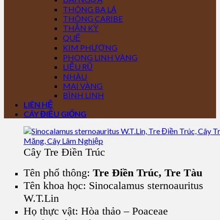
THÔNG BA LÁ
THÔNG CARIBE
THẦN KỲ
QUẾ
KIM PHƯỢNG
PHONG LINH VÀNG
LIỄU RŨ
NHÀU
MAI VÀNG
BÌNH LINH
LIÊN HỆ
CÂY ĐIỀU GIỐNG
Cây Tre Điền Trúc
Tên phổ thông:
Tre Điền Trúc, Tre Tàu
Tên khoa học: Sinocalamus sternoauritus
W.T.Lin
Họ thực vật: Hòa thảo – Poaceae