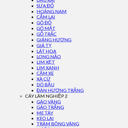
SƯA ĐỎ
HOÀNG NAM
CẨM LAI
GÕ ĐỎ
GÕ MẬT
GỖ TRẮC
GIÁNG HƯƠNG
GIÁ TỴ
LÁT HOA
LONG NÃO
LIM XẸT
LIM XANH
CĂM XE
XÀ CỪ
DÓ BẦU
ĐÀN HƯƠNG TRẮNG
CÂY LÂM NGHIỆP 2
GÁO VÀNG
GÁO TRẮNG
ME TÂY
KEO LAI
TRÀM BÔNG VÀNG