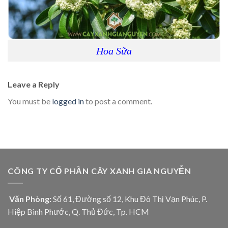
Hoa Sữa
Leave a Reply
You must be
logged in
to post a comment.
CÔNG TY CỔ PHẦN CÂY XANH GIA NGUYỄN
Văn Phòng:
Số 61, Đường số 12, Khu Đô Thị Vạn Phúc, P.
Hiệp Bình Phước, Q. Thủ Đức, Tp. HCM