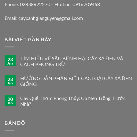
Phone: 02838822270 – Hotline: 0916709468
Email: cayxanhgianguyen@gmail.com
BÀI VIẾT GẦN ĐÂY
TÌM HIỂU VỀ SÂU BỆNH HẠI CÂY XẠ ĐEN VÀ
23
Jan
CÁCH PHÒNG TRỪ
HƯỚNG DẪN PHÂN BIỆT CÁC LOẠI CÂY XẠ ĐEN
23
Jan
GIỐNG
Cây Quế Thơm Phong Thủy: Có Nên Trồng Trước
20
Jan
Nhà?
BẢN ĐỒ