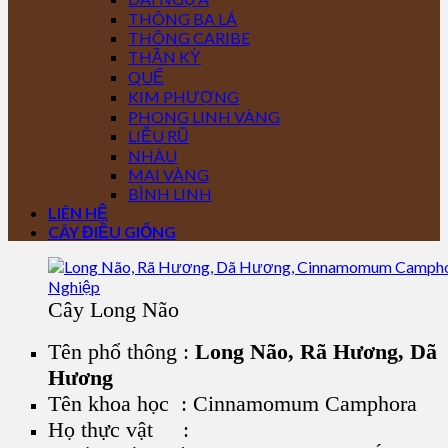
THÔNG BA LÁ
THÔNG CARIBE
THẦN KỲ
QUẾ
KIM PHƯỢNG
PHONG LINH VÀNG
LIỄU RŨ
NHÀU
MAI VÀNG
BÌNH LINH
LIÊN HỆ
CÂY ĐIỀU GIỐNG
Cây Long Não
Tên phổ thông :
Long Não, Rã Hương, Dã
Hương
Tên khoa học : Cinnamomum Camphora
Họ thực vật :