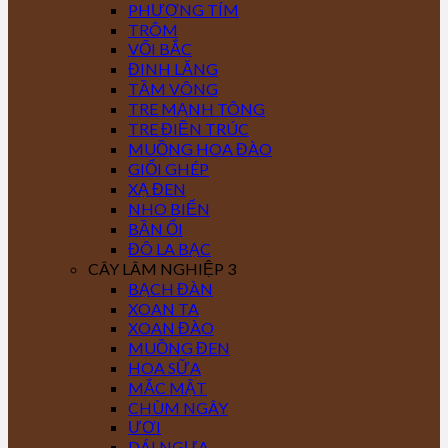
PHƯỢNG TÍM
TRÔM
VỐI BẮC
ĐINH LĂNG
TẦM VÔNG
TRE MẠNH TÔNG
TRE ĐIỀN TRÚC
MUỒNG HOA ĐÀO
GIỔI GHÉP
XẠ ĐEN
NHO BIỂN
BẦN ỔI
ĐÔ LA BẠC
CÂY LÂM NGHIỆP 3
BẠCH ĐÀN
XOAN TA
XOAN ĐÀO
MUỒNG ĐEN
HOA SỮA
MẮC MẬT
CHÙM NGÂY
ƯƠI
DÁI NGỰA