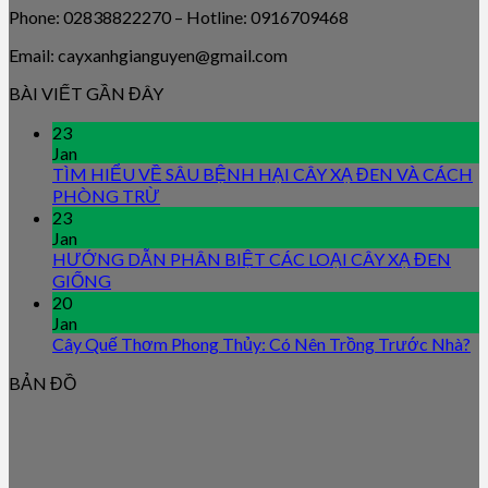
Phone: 02838822270 – Hotline: 0916709468
Email: cayxanhgianguyen@gmail.com
BÀI VIẾT GẦN ĐÂY
23
Jan
TÌM HIỂU VỀ SÂU BỆNH HẠI CÂY XẠ ĐEN VÀ CÁCH
PHÒNG TRỪ
23
Jan
HƯỚNG DẪN PHÂN BIỆT CÁC LOẠI CÂY XẠ ĐEN
GIỐNG
20
Jan
Cây Quế Thơm Phong Thủy: Có Nên Trồng Trước Nhà?
BẢN ĐỒ