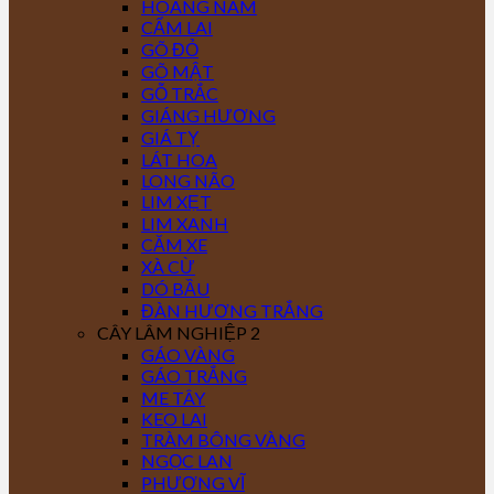
HOÀNG NAM
CẨM LAI
GÕ ĐỎ
GÕ MẬT
GỖ TRẮC
GIÁNG HƯƠNG
GIÁ TỴ
LÁT HOA
LONG NÃO
LIM XẸT
LIM XANH
CĂM XE
XÀ CỪ
DÓ BẦU
ĐÀN HƯƠNG TRẮNG
CÂY LÂM NGHIỆP 2
GÁO VÀNG
GÁO TRẮNG
ME TÂY
KEO LAI
TRÀM BÔNG VÀNG
NGỌC LAN
PHƯỢNG VĨ