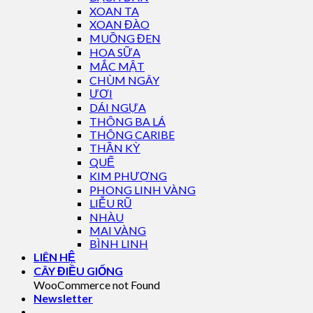
XOAN TA
XOAN ĐÀO
MUỒNG ĐEN
HOA SỮA
MẮC MẬT
CHÙM NGÂY
ƯƠI
DÁI NGỰA
THÔNG BA LÁ
THÔNG CARIBE
THẦN KỲ
QUẾ
KIM PHƯỢNG
PHONG LINH VÀNG
LIỄU RŨ
NHÀU
MAI VÀNG
BÌNH LINH
LIÊN HỆ
CÂY ĐIỀU GIỐNG
WooCommerce not Found
Newsletter