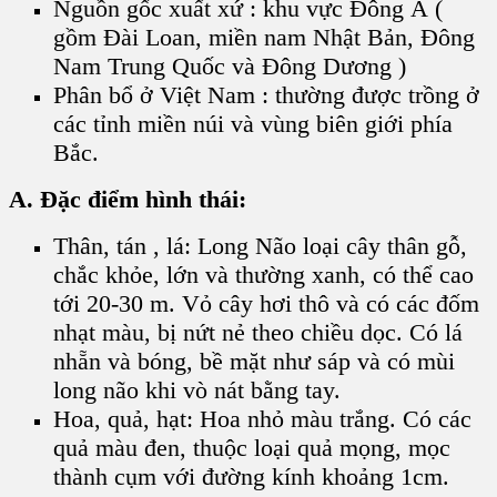
Nguồn gốc xuất xứ : khu vực Đông Á (
gồm Đài Loan, miền nam Nhật Bản, Đông
Nam Trung Quốc và Đông Dương )
Phân bổ ở Việt Nam : thường được trồng ở
các tỉnh miền núi và vùng biên giới phía
Bắc.
A. Đặc điểm hình thái:
Thân, tán , lá: Long Não loại cây thân gỗ,
chắc khỏe, lớn và thường xanh, có thể cao
tới 20-30 m. Vỏ cây hơi thô và có các đốm
nhạt màu, bị nứt nẻ theo chiều dọc. Có lá
nhẵn và bóng, bề mặt như sáp và có mùi
long não khi vò nát bằng tay.
Hoa, quả, hạt: Hoa nhỏ màu trắng. Có các
quả màu đen, thuộc loại quả mọng, mọc
thành cụm với đường kính khoảng 1cm.