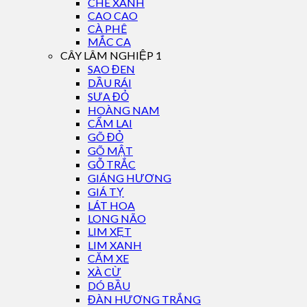
CHÈ XANH
CAO CAO
CÀ PHÊ
MẮC CA
CÂY LÂM NGHIỆP 1
SAO ĐEN
DẦU RÁI
SƯA ĐỎ
HOÀNG NAM
CẨM LAI
GÕ ĐỎ
GÕ MẬT
GỖ TRẮC
GIÁNG HƯƠNG
GIÁ TỴ
LÁT HOA
LONG NÃO
LIM XẸT
LIM XANH
CĂM XE
XÀ CỪ
DÓ BẦU
ĐÀN HƯƠNG TRẮNG