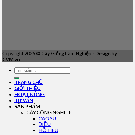
Copyright 2026 ©
Cây Giống Lâm Nghiệp - Design by
CVM.vn
TRANG CHỦ
GIỚI THIỆU
HOẠT ĐỘNG
TƯ VẤN
SẢN PHẨM
CÂY CÔNG NGHIỆP
CAO SU
ĐIỀU
HỒ TIÊU