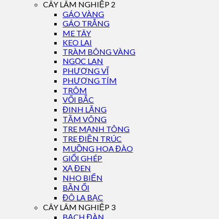
CÂY LÂM NGHIỆP 2
GÁO VÀNG
GÁO TRẮNG
ME TÂY
KEO LAI
TRÀM BÔNG VÀNG
NGỌC LAN
PHƯỢNG VĨ
PHƯỢNG TÍM
TRÔM
VỐI BẮC
ĐINH LĂNG
TẦM VÔNG
TRE MẠNH TÔNG
TRE ĐIỀN TRÚC
MUỒNG HOA ĐÀO
GIỔI GHÉP
XẠ ĐEN
NHO BIỂN
BẦN ỔI
ĐÔ LA BẠC
CÂY LÂM NGHIỆP 3
BẠCH ĐÀN