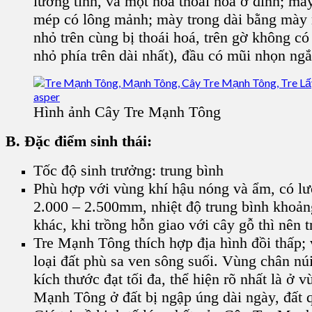
lưỡng tính, và một hoa thoái hoá ở đỉnh; mày
mép có lông mảnh; mày trong dài bằng mày n
nhỏ trên cùng bị thoái hoá, trên gờ không 
nhỏ phía trên dài nhất), đầu có mũi nhọn ng
Hình ảnh Cây Tre Mạnh Tông
B. Đặc điểm sinh thái:
Tốc độ sinh trưởng: trung bình
Phù hợp với vùng khí hậu nóng và ẩm, có lư
2.000 – 2.500mm, nhiệt độ trung bình khoản
khác, khi trồng hỗn giao với cây gỗ thì nên
Tre Mạnh Tông thích hợp địa hình đồi thấp; v
loại đất phù sa ven sông suối. Vùng chân núi
kích thước đạt tối đa, thể hiện rõ nhất là 
Mạnh Tông ở đất bị ngập úng dài ngày, đất qu