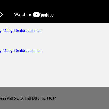
 Bình Phước, Q. Thủ Đức, Tp. HCM