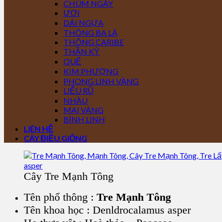
CHÙM NGÂY
ƯƠI
DÁI NGỰA
THÔNG BA LÁ
THÔNG CARIBE
THẦN KỲ
QUẾ
KIM PHƯỢNG
PHONG LINH VÀNG
LIỄU RŨ
NHÀU
MAI VÀNG
BÌNH LINH
LIÊN HỆ
CÂY ĐIỀU GIỐNG
Cây Tre Mạnh Tông
Tên phổ thông :
Tre Mạnh Tông
Tên khoa học : Denldrocalamus asper