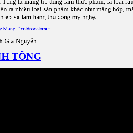
h Tông là măng tre dùng làm thực phẩm, là loại ra
biến ra nhiều loại sản phẩm khác như măng hộp, 
ván ép và làm hàng thủ công mỹ nghệ.
h Gia Nguyễn
NH TÔNG