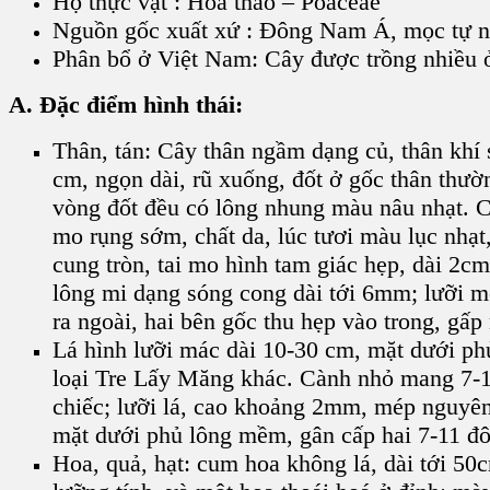
Họ thực vật : Hoà thảo – Poaceae
Nguồn gốc xuất xứ : Đông Nam Á, mọc tự nh
Phân bổ ở Việt Nam: Cây được trồng nhiề
A. Đặc điểm hình thái:
Thân, tán: Cây thân ngầm dạng củ, thân khí 
cm, ngọn dài, rũ xuống, đốt ở gốc thân thườ
vòng đốt đều có lông nhung màu nâu nhạt. C
mo rụng sớm, chất da, lúc tươi màu lục nhạt
cung tròn, tai mo hình tam giác hẹp, dài 2
lông mi dạng sóng cong dài tới 6mm; lưỡi m
ra ngoài, hai bên gốc thu hẹp vào trong, gấp
Lá hình lưỡi mác dài 10-30 cm, mặt dưới ph
loại Tre Lấy Măng khác. Cành nhỏ mang 7-13 
chiếc; lưỡi lá, cao khoảng 2mm, mép nguyên 
mặt dưới phủ lông mềm, gân cấp hai 7-11 đôi
Hoa, quả, hạt: cum hoa không lá, dài tới 50