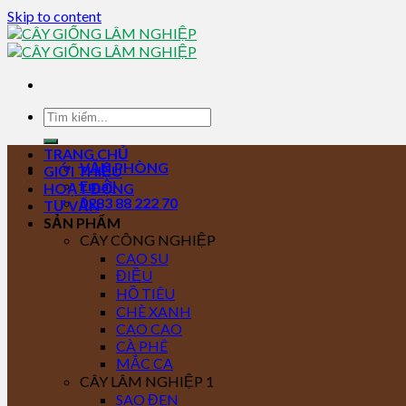
Skip to content
TRANG CHỦ
VĂN PHÒNG
GIỚI THIỆU
Email
HOẠT ĐỘNG
0283 88 222 70
TƯ VẤN
SẢN PHẨM
CÂY CÔNG NGHIỆP
CAO SU
ĐIỀU
HỒ TIÊU
CHÈ XANH
CAO CAO
CÀ PHÊ
MẮC CA
CÂY LÂM NGHIỆP 1
SAO ĐEN