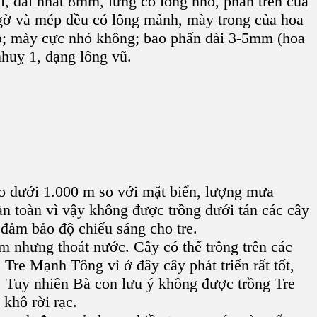
ài, dài nhất 8mm, lưng có lông nhỏ, phần trên của
 gờ và mép đều có lông mảnh, mày trong của hoa
áp; mày cực nhỏ không; bao phấn dài 3-5mm (hoa
nhuỵ 1, dạng lông vũ.
ao dưới 1.000 m so với mặt biển, lượng mưa
n toàn vì vậy không được trồng dưới tán các cây
 đảm bảo độ chiếu sáng cho tre.
ẩm nhưng thoát nước. Cây có thể trồng trên các
 Tre Mạnh Tông vì ở đây cây phát triển rất tốt,
á. Tuy nhiên Bà con lưu ý không được trồng Tre
 khô rời rạc.