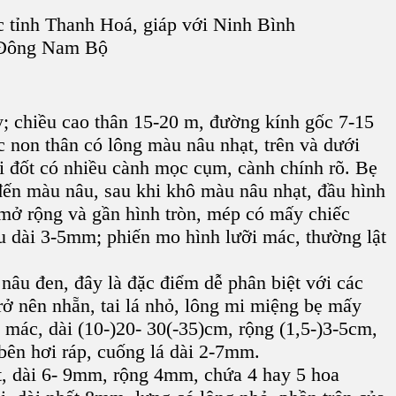
c tỉnh Thanh Hoá, giáp với Ninh Bình
g Đông Nam Bộ
y; chiều cao thân 15-20 m, đường kính gốc 7-15
c non thân có lông màu nâu nhạt, trên và dưới
i đốt có nhiều cành mọc cụm, cành chính rõ. Bẹ
 đến màu nâu, sau khi khô màu nâu nhạt, đầu hình
 mở rộng và gần hình tròn, mép có mấy chiếc
u dài 3-5mm; phiến mo hình lưỡi mác, thường lật
âu đen, đây là đặc điểm dễ phân biệt với các
rở nên nhẵn, tai lá nhỏ, lông mi miệng bẹ mấy
 mác, dài (10-)20- 30(-35)cm, rộng (1,5-)3-5cm,
bên hơi ráp, cuống lá dài 2-7mm.
ẹt, dài 6- 9mm, rộng 4mm, chứa 4 hay 5 hoa