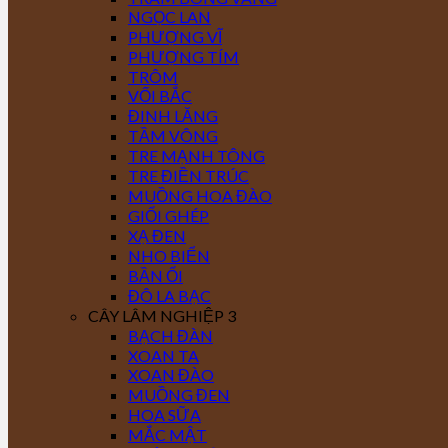
NGỌC LAN
PHƯỢNG VĨ
PHƯỢNG TÍM
TRÔM
VỐI BẮC
ĐINH LĂNG
TẦM VÔNG
TRE MẠNH TÔNG
TRE ĐIỀN TRÚC
MUỒNG HOA ĐÀO
GIỔI GHÉP
XẠ ĐEN
NHO BIỂN
BẦN ỔI
ĐÔ LA BẠC
CÂY LÂM NGHIỆP 3
BẠCH ĐÀN
XOAN TA
XOAN ĐÀO
MUỒNG ĐEN
HOA SỮA
MẮC MẬT