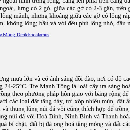
 ngoài hình trứng rộng, càng lên phía trên càng d
goài, lưng có 2 gờ, giữa các gờ có 2-3 gân, trên
có lông mảnh, nhưng khoảng giữa các gờ có lông r
ắn, không lông; bầu và vòi đều phủ lông nhỏ, đầu 
ợng mưa lớn và có ánh sáng dồi dào, nơi có độ c
g 24-25°C. Tre Mạnh Tông là loài cây ưa sáng hoà
 trồng theo phương pháp hỗn giao với băng rộng để
ới các loại đất tầng dày, tơi xốp nhiều mùn, đất 
 và thung lũng núi đá vôi cũng thích hợp để trồng
ở vùng núi đá vôi Hoà Bình, Ninh Bình và Thanh ho
á bí chặt, đất bị đá ong hoá tầng mỏng và đất cát