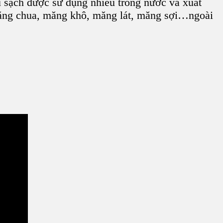
u sạch được sử dụng nhiều trong nước và xuất
măng chua, măng khô, măng lát, măng sợi…ngoài