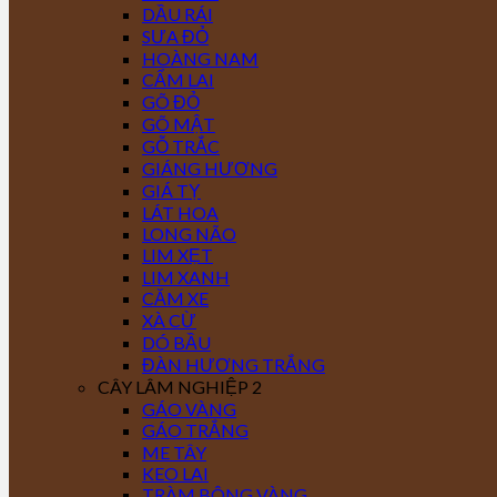
DẦU RÁI
SƯA ĐỎ
HOÀNG NAM
CẨM LAI
GÕ ĐỎ
GÕ MẬT
GỖ TRẮC
GIÁNG HƯƠNG
GIÁ TỴ
LÁT HOA
LONG NÃO
LIM XẸT
LIM XANH
CĂM XE
XÀ CỪ
DÓ BẦU
ĐÀN HƯƠNG TRẮNG
CÂY LÂM NGHIỆP 2
GÁO VÀNG
GÁO TRẮNG
ME TÂY
KEO LAI
TRÀM BÔNG VÀNG