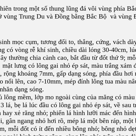
iên trong một số thung lũng đá vôi vùng phía Bắ
u ở vùng Trung Du và Đồng bằng Bắc Bộ và vùn
sinh mọc cụm, tương đối to, thẳng, cứng, vách dà
ng có vòng rễ khí sinh, chiều dài lóng 30-40cm, lú
ây thường chia cành cao, bắt đầu từ đốt thứ 9; mỗ
, mặt lưng có lông gai nhỏ ép sát, màu trắng xám
cm, rộng khoảng 7mm, gấp dạng sóng, phía đầu hơi
o nổi lên, cao 7-10mm, mép đính lông tua màu nâ
 nhăn dạng sóng.
ủ lông mềm, lớp mo ngoài cùng của măng có màu n
lá, bẹ lá lúc đầu có lông gai nhỏ ép sát, về sau t
hay xẻ răng nhỏ; phiến lá hình lưỡi mác đến hình
, gân ngang nhỏ hơi rõ, mép lá một bên ráp, một 
cm, mỗi đốt có ít đến nhiều bông nhỏ; bông nhỏ d