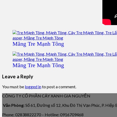
Măng Tre Mạnh Tông
Măng Tre Mạnh Tông
Leave a Reply
You must be
logged in
to post a comment.
CÔNG TY CỔ PHẦN CÂY XANH GIA NGUYỄN
Văn Phòng:
Số 61, Đường số 12, Khu Đô Thị Vạn Phúc, P. Hiệp
Phone: 02838822270 – Hotline: 0916709468