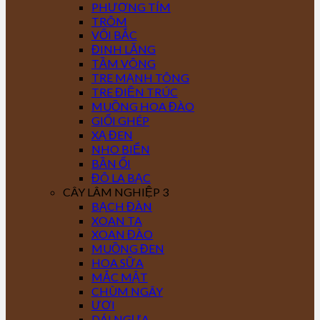
PHƯỢNG TÍM
TRÔM
VỐI BẮC
ĐINH LĂNG
TẦM VÔNG
TRE MẠNH TÔNG
TRE ĐIỀN TRÚC
MUỒNG HOA ĐÀO
GIỔI GHÉP
XẠ ĐEN
NHO BIỂN
BẦN ỔI
ĐÔ LA BẠC
CÂY LÂM NGHIỆP 3
BẠCH ĐÀN
XOAN TA
XOAN ĐÀO
MUỒNG ĐEN
HOA SỮA
MẮC MẬT
CHÙM NGÂY
ƯƠI
DÁI NGỰA