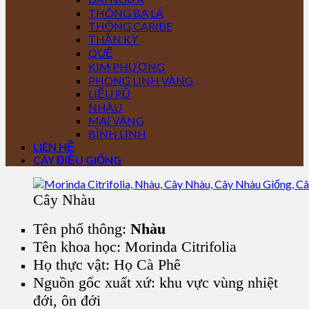
THÔNG BA LÁ
THÔNG CARIBE
THẦN KỲ
QUẾ
KIM PHƯỢNG
PHONG LINH VÀNG
LIỄU RŨ
NHÀU
MAI VÀNG
BÌNH LINH
LIÊN HỆ
CÂY ĐIỀU GIỐNG
Cây Nhàu
Tên phổ thông:
Nhàu
Tên khoa học:
Morinda Citrifolia
Họ thực vật: Họ Cà Phê
Nguồn gốc xuất xứ:
khu vực vùng nhiệt
đới, ôn đới