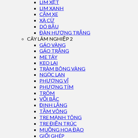
LIM XẸT
LIM XANH
CĂM XE
XÀ CỪ
DÓ BẦU
ĐÀN HƯƠNG TRẮNG
CÂY LÂM NGHIỆP 2
GÁO VÀNG
GÁO TRẮNG
ME TÂY
KEO LAI
TRÀM BÔNG VÀNG
NGỌC LAN
PHƯỢNG VĨ
PHƯỢNG TÍM
TRÔM
VỐI BẮC
ĐINH LĂNG
TẦM VÔNG
TRE MẠNH TÔNG
TRE ĐIỀN TRÚC
MUỒNG HOA ĐÀO
GIỔI GHÉP