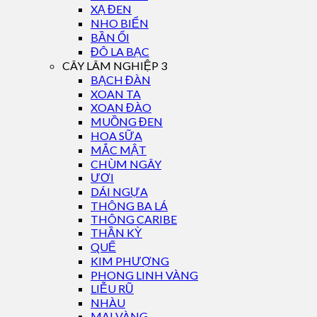
XẠ ĐEN
NHO BIỂN
BẦN ỔI
ĐÔ LA BẠC
CÂY LÂM NGHIỆP 3
BẠCH ĐÀN
XOAN TA
XOAN ĐÀO
MUỒNG ĐEN
HOA SỮA
MẮC MẬT
CHÙM NGÂY
ƯƠI
DÁI NGỰA
THÔNG BA LÁ
THÔNG CARIBE
THẦN KỲ
QUẾ
KIM PHƯỢNG
PHONG LINH VÀNG
LIỄU RŨ
NHÀU
MAI VÀNG