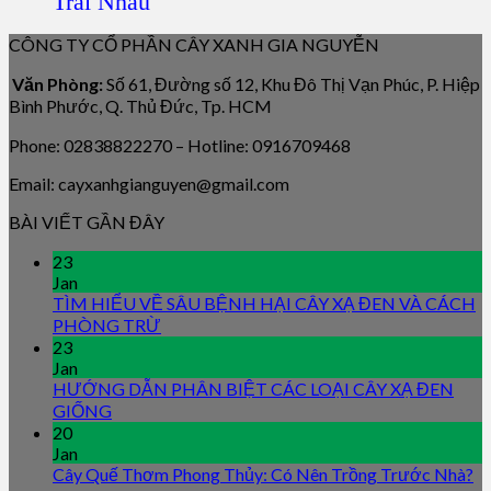
Trái Nhàu
CÔNG TY CỔ PHẦN CÂY XANH GIA NGUYỄN
Văn Phòng:
Số 61, Đường số 12, Khu Đô Thị Vạn Phúc, P. Hiệp
Bình Phước, Q. Thủ Đức, Tp. HCM
Phone: 02838822270 – Hotline: 0916709468
Email: cayxanhgianguyen@gmail.com
BÀI VIẾT GẦN ĐÂY
23
Jan
TÌM HIỂU VỀ SÂU BỆNH HẠI CÂY XẠ ĐEN VÀ CÁCH
PHÒNG TRỪ
23
Jan
HƯỚNG DẪN PHÂN BIỆT CÁC LOẠI CÂY XẠ ĐEN
GIỐNG
20
Jan
Cây Quế Thơm Phong Thủy: Có Nên Trồng Trước Nhà?