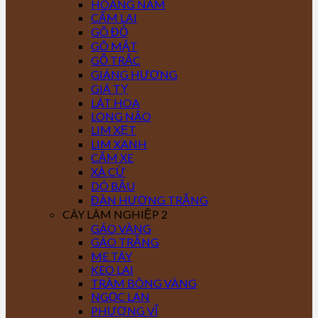
HOÀNG NAM
CẨM LAI
GÕ ĐỎ
GÕ MẬT
GỖ TRẮC
GIÁNG HƯƠNG
GIÁ TỴ
LÁT HOA
LONG NÃO
LIM XẸT
LIM XANH
CĂM XE
XÀ CỪ
DÓ BẦU
ĐÀN HƯƠNG TRẮNG
CÂY LÂM NGHIỆP 2
GÁO VÀNG
GÁO TRẮNG
ME TÂY
KEO LAI
TRÀM BÔNG VÀNG
NGỌC LAN
PHƯỢNG VĨ