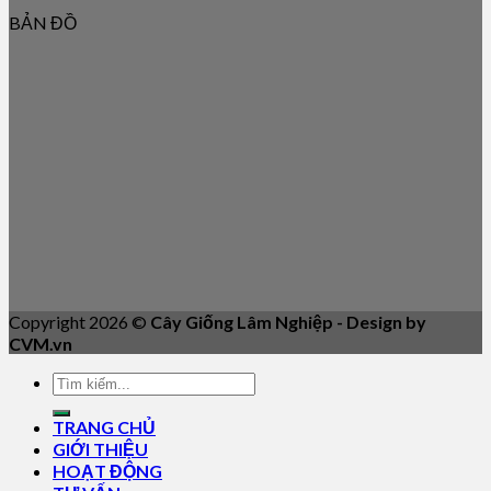
BẢN ĐỒ
Copyright 2026 ©
Cây Giống Lâm Nghiệp - Design by
CVM.vn
TRANG CHỦ
GIỚI THIỆU
HOẠT ĐỘNG