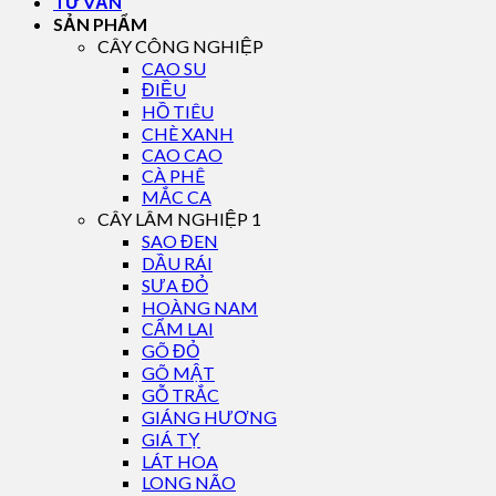
TƯ VẤN
SẢN PHẨM
CÂY CÔNG NGHIỆP
CAO SU
ĐIỀU
HỒ TIÊU
CHÈ XANH
CAO CAO
CÀ PHÊ
MẮC CA
CÂY LÂM NGHIỆP 1
SAO ĐEN
DẦU RÁI
SƯA ĐỎ
HOÀNG NAM
CẨM LAI
GÕ ĐỎ
GÕ MẬT
GỖ TRẮC
GIÁNG HƯƠNG
GIÁ TỴ
LÁT HOA
LONG NÃO