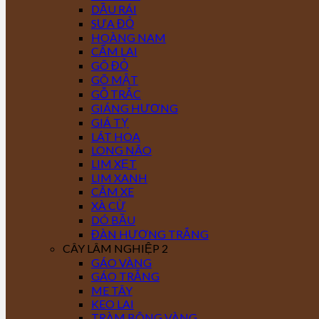
DẦU RÁI
SƯA ĐỎ
HOÀNG NAM
CẨM LAI
GÕ ĐỎ
GÕ MẬT
GỖ TRẮC
GIÁNG HƯƠNG
GIÁ TỴ
LÁT HOA
LONG NÃO
LIM XẸT
LIM XANH
CĂM XE
XÀ CỪ
DÓ BẦU
ĐÀN HƯƠNG TRẮNG
CÂY LÂM NGHIỆP 2
GÁO VÀNG
GÁO TRẮNG
ME TÂY
KEO LAI
TRÀM BÔNG VÀNG