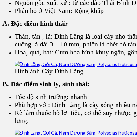
Nguồn gốc xuất xứ : từ các đảo Thái Bình 
Phân bổ ở Việt Nam: Rộng khắp
A. Đặc điểm hình thái:
Thân, tán , lá:
Đinh Lăng
là loại cây nhỏ thâ
cuống lá dài 3 – 10 mm, phiến lá chét có ră
Hoa, quả, hạt: Cụm hoa hình khuy ngắn, gồm
Hình ảnh Cây Đinh Lăng
B. Đặc điểm sinh lý, sinh thái:
Tốc độ sinh trưởng: nhanh
Phù hợp với:
Đinh Lăng
là cây sống nhiều n
Rễ làm thuốc bổ lợi tiểu, cơ thể suy nhược 
lưng.