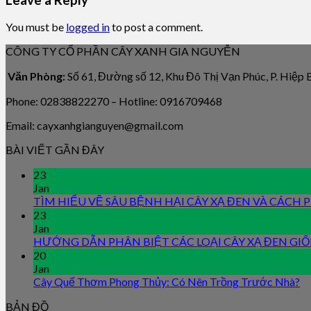
You must be
logged in
to post a comment.
CÔNG TY CỔ PHẦN CÂY XANH GIA NGUYỄN
Văn Phòng:
Số 61, Đường số 12, Khu Đô Thị Vạn Phúc, P. Hiệp
Phone: 02838822270 – Hotline: 0916709468
Email: cayxanhgianguyen@gmail.com
BÀI VIẾT GẦN ĐÂY
23
Jan
TÌM HIỂU VỀ SÂU BỆNH HẠI CÂY XẠ ĐEN VÀ CÁCH
23
Jan
HƯỚNG DẪN PHÂN BIỆT CÁC LOẠI CÂY XẠ ĐEN GI
20
Jan
Cây Quế Thơm Phong Thủy: Có Nên Trồng Trước Nhà?
BẢN ĐỒ