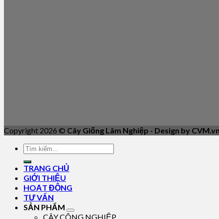
Copyright 2026 ©
Cây Giống Lâm Nghiệp - Design by CVM.v
TRANG CHỦ
GIỚI THIỆU
HOẠT ĐỘNG
TƯ VẤN
SẢN PHẨM
CÂY CÔNG NGHIỆP