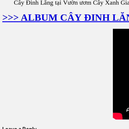
Cây Đinh Lăng tại Vườn ươm Cây Xanh Gi
>>> ALBUM CÂY ĐINH LĂ
Leave a Reply