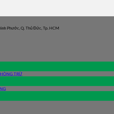
 Bình Phước, Q. Thủ Đức, Tp. HCM
 PHÒNG TRỪ
ỐNG