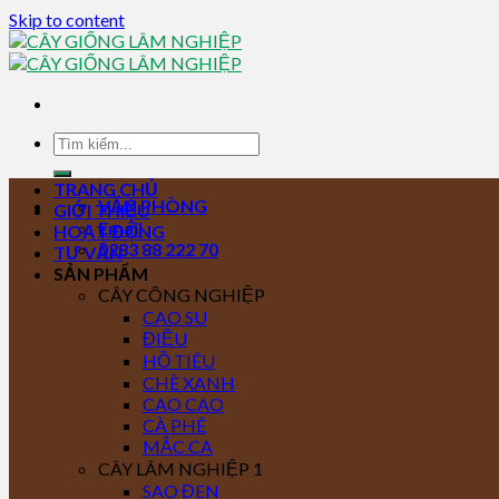
Skip to content
TRANG CHỦ
VĂN PHÒNG
GIỚI THIỆU
Email
HOẠT ĐỘNG
0283 88 222 70
TƯ VẤN
SẢN PHẨM
CÂY CÔNG NGHIỆP
CAO SU
ĐIỀU
HỒ TIÊU
CHÈ XANH
CAO CAO
CÀ PHÊ
MẮC CA
CÂY LÂM NGHIỆP 1
SAO ĐEN