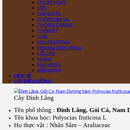
CHÙM NGÂY
ƯƠI
DÁI NGỰA
THÔNG BA LÁ
THÔNG CARIBE
THẦN KỲ
QUẾ
KIM PHƯỢNG
PHONG LINH VÀNG
LIỄU RŨ
NHÀU
MAI VÀNG
BÌNH LINH
LIÊN HỆ
CÂY ĐIỀU GIỐNG
Cây Đinh Lăng
Tên phổ thông :
Đinh Lăng, G
ỏi Cá, Nam
Tên khoa học: Polyscias fruticosa L
Họ thực vật : Nhân Sâm – Araliaceac