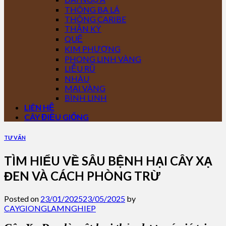
THÔNG BA LÁ
THÔNG CARIBE
THẦN KỲ
QUẾ
KIM PHƯỢNG
PHONG LINH VÀNG
LIỄU RŨ
NHÀU
MAI VÀNG
BÌNH LINH
LIÊN HỆ
CÂY ĐIỀU GIỐNG
TƯ VẤN
TÌM HIỂU VỀ SÂU BỆNH HẠI CÂY XẠ
ĐEN VÀ CÁCH PHÒNG TRỪ
Posted on
23/01/2025
23/05/2025
by
CAYGIONGLAMNGHIEP