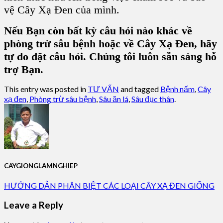
vệ Cây Xạ Đen của mình.
Nếu Bạn còn bất kỳ câu hỏi nào khác về
phòng trừ sâu bệnh hoặc về Cây Xạ Đen, hãy
tự do đặt câu hỏi. Chúng tôi luôn sẵn sàng hỗ
trợ Bạn.
This entry was posted in
TƯ VẤN
and tagged
Bệnh nấm
,
Cây
xạ đen
,
Phòng trừ sâu bệnh
,
Sâu ăn lá
,
Sâu đục thân
.
CAYGIONGLAMNGHIEP
HƯỚNG DẪN PHÂN BIỆT CÁC LOẠI CÂY XẠ ĐEN GIỐNG
Leave a Reply