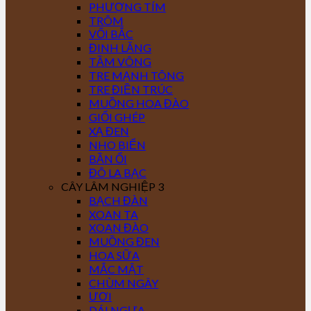
PHƯỢNG TÍM
TRÔM
VỐI BẮC
ĐINH LĂNG
TẦM VÔNG
TRE MẠNH TÔNG
TRE ĐIỀN TRÚC
MUỒNG HOA ĐÀO
GIỔI GHÉP
XẠ ĐEN
NHO BIỂN
BẦN ỔI
ĐÔ LA BẠC
CÂY LÂM NGHIỆP 3
BẠCH ĐÀN
XOAN TA
XOAN ĐÀO
MUỒNG ĐEN
HOA SỮA
MẮC MẬT
CHÙM NGÂY
ƯƠI
DÁI NGỰA