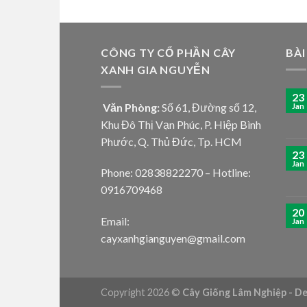
CÔNG TY CỔ PHẦN CÂY
BÀI
XANH GIA NGUYỄN
23
Văn Phòng:
Số 61, Đường số 12,
Jan
Khu Đô Thị Vạn Phúc, P. Hiệp Bình
Phước, Q. Thủ Đức, Tp. HCM
23
Jan
Phone: 02838822270 – Hotline:
0916709468
20
Email:
Jan
cayxanhgianguyen@gmail.com
Copyright 2026 ©
Cây Giống Lâm Nghiệp - D