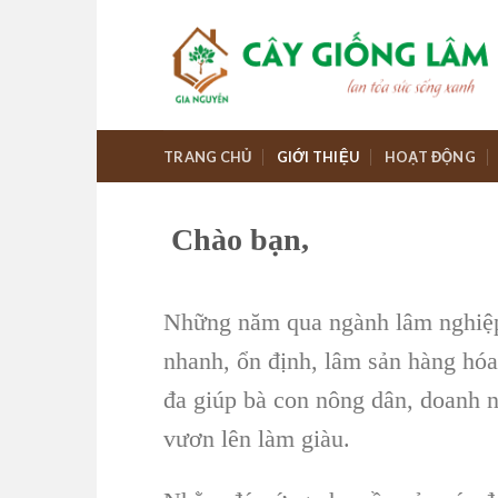
Skip
to
content
TRANG CHỦ
GIỚI THIỆU
HOẠT ĐỘNG
Chào bạn,
Những năm qua ngành lâm nghiệp t
nhanh, ổn định, lâm sản hàng hóa 
đa giúp bà con nông dân, doanh n
vươn lên làm giàu.