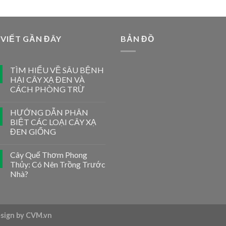
 VIẾT GẦN ĐÂY
BẢN ĐỒ
TÌM HIỂU VỀ SÂU BỆNH
HẠI CÂY XẠ ĐEN VÀ
CÁCH PHÒNG TRỪ
HƯỚNG DẪN PHÂN
BIỆT CÁC LOẠI CÂY XẠ
ĐEN GIỐNG
Cây Quế Thơm Phong
Thủy: Có Nên Trồng Trước
Nhà?
esign by CVM.vn