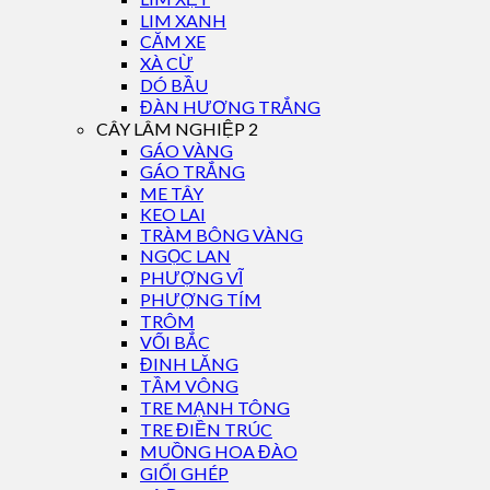
LIM XANH
CĂM XE
XÀ CỪ
DÓ BẦU
ĐÀN HƯƠNG TRẮNG
CÂY LÂM NGHIỆP 2
GÁO VÀNG
GÁO TRẮNG
ME TÂY
KEO LAI
TRÀM BÔNG VÀNG
NGỌC LAN
PHƯỢNG VĨ
PHƯỢNG TÍM
TRÔM
VỐI BẮC
ĐINH LĂNG
TẦM VÔNG
TRE MẠNH TÔNG
TRE ĐIỀN TRÚC
MUỒNG HOA ĐÀO
GIỔI GHÉP