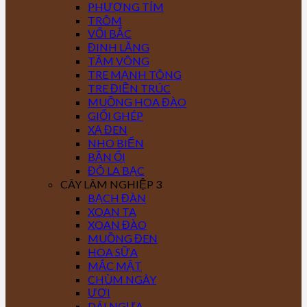
PHƯỢNG TÍM
TRÔM
VỐI BẮC
ĐINH LĂNG
TẦM VÔNG
TRE MẠNH TÔNG
TRE ĐIỀN TRÚC
MUỒNG HOA ĐÀO
GIỔI GHÉP
XẠ ĐEN
NHO BIỂN
BẦN ỔI
ĐÔ LA BẠC
CÂY LÂM NGHIỆP 3
BẠCH ĐÀN
XOAN TA
XOAN ĐÀO
MUỒNG ĐEN
HOA SỮA
MẮC MẬT
CHÙM NGÂY
ƯƠI
DÁI NGỰA