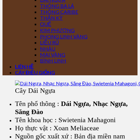
THÔNG BA LÁ
THÔNG CARIBE
THẦN KỲ
QUẾ
KIM PHƯỢNG
PHONG LINH VÀNG
LIỄU RŨ
NHÀU
MAI VÀNG
BÌNH LINH
LIÊN HỆ
CÂY ĐIỀU GIỐNG
Cây Dái Ngựa
Tên phổ thông :
Dái Ngựa, Nhạc Ngựa,
Săng Đào
Tên khoa học : Swietenia Mahagoni
Họ thực vật : Xoan Meliaceae
Nguồn gốc xuất xứ : Bản địa miền nam