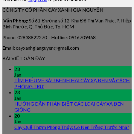
CÔNG TY CỔ PHẦN CÂY XANH GIA NGUYỄN
Văn Phòng:
Số 61, Đường số 12, Khu Đô Thị Vạn Phúc, P. Hiệp
Bình Phước, Q. Thủ Đức, Tp. HCM
Phone: 02838822270 – Hotline: 0916709468
Email: cayxanhgianguyen@gmail.com
BÀI VIẾT GẦN ĐÂY
23
Jan
TÌM HIỂU VỀ SÂU BỆNH HẠI CÂY XẠ ĐEN VÀ CÁCH
PHÒNG TRỪ
23
Jan
HƯỚNG DẪN PHÂN BIỆT CÁC LOẠI CÂY XẠ ĐEN
GIỐNG
20
Jan
Cây Quế Thơm Phong Thủy: Có Nên Trồng Trước Nhà?