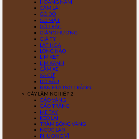
HOÀNG NAM
CẨM LAI
GÕ ĐỎ
GÕ MẬT
GỖ TRẮC
GIÁNG HƯƠNG
GIÁ TỴ
LÁT HOA
LONG NÃO
LIM XẸT
LIM XANH
CĂM XE
XÀ CỪ
DÓ BẦU
ĐÀN HƯƠNG TRẮNG
CÂY LÂM NGHIỆP 2
GÁO VÀNG
GÁO TRẮNG
ME TÂY
KEO LAI
TRÀM BÔNG VÀNG
NGỌC LAN
PHƯỢNG VĨ