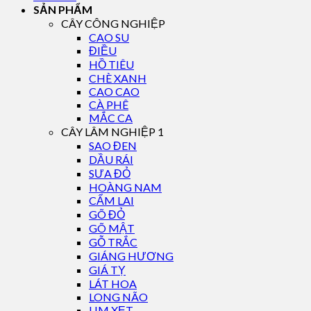
SẢN PHẨM
CÂY CÔNG NGHIỆP
CAO SU
ĐIỀU
HỒ TIÊU
CHÈ XANH
CAO CAO
CÀ PHÊ
MẮC CA
CÂY LÂM NGHIỆP 1
SAO ĐEN
DẦU RÁI
SƯA ĐỎ
HOÀNG NAM
CẨM LAI
GÕ ĐỎ
GÕ MẬT
GỖ TRẮC
GIÁNG HƯƠNG
GIÁ TỴ
LÁT HOA
LONG NÃO
LIM XẸT