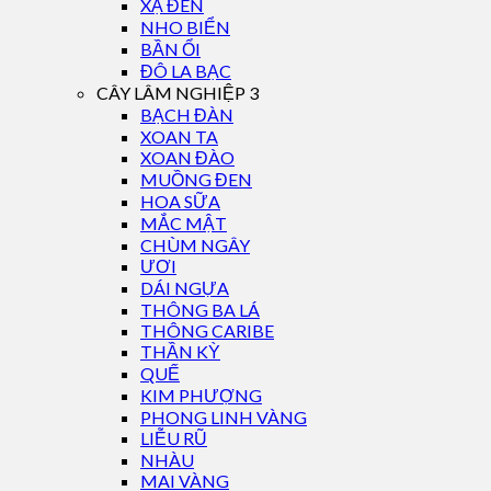
XẠ ĐEN
NHO BIỂN
BẦN ỔI
ĐÔ LA BẠC
CÂY LÂM NGHIỆP 3
BẠCH ĐÀN
XOAN TA
XOAN ĐÀO
MUỒNG ĐEN
HOA SỮA
MẮC MẬT
CHÙM NGÂY
ƯƠI
DÁI NGỰA
THÔNG BA LÁ
THÔNG CARIBE
THẦN KỲ
QUẾ
KIM PHƯỢNG
PHONG LINH VÀNG
LIỄU RŨ
NHÀU
MAI VÀNG