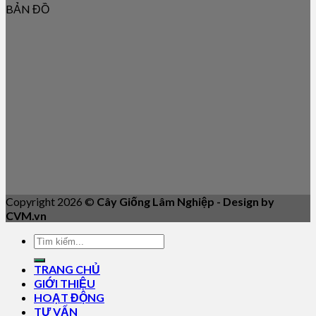
BẢN ĐỒ
Copyright 2026 ©
Cây Giống Lâm Nghiệp - Design by
CVM.vn
TRANG CHỦ
GIỚI THIỆU
HOẠT ĐỘNG
TƯ VẤN