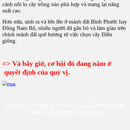
cánh nỗi lo cây trồng nào phù hợp và mang lại năng
suất cao.
Hơn nữa, sinh ra và lớn lên ở mảnh đất Bình Phước hay
Đông Nam Bộ, nhiều người đã gắn bó và làm giàu trên
chính mảnh đất quê hương từ việc chọn cây Điều
giống.
=> Và bây giờ, cơ hội đó đang nằm ở
quyết định của quý vị.
TRỒNG CÂY ĐIỀU CŨNG LÀ GIẢI PHÁP TỐT
NHẤT CHO DIỆN TÍCH NHỎ