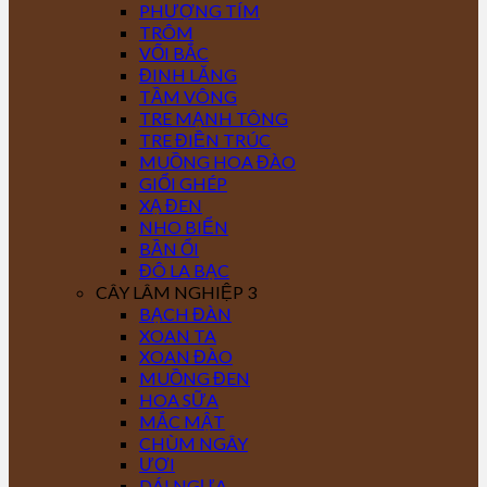
PHƯỢNG TÍM
TRÔM
VỐI BẮC
ĐINH LĂNG
TẦM VÔNG
TRE MẠNH TÔNG
TRE ĐIỀN TRÚC
MUỒNG HOA ĐÀO
GIỔI GHÉP
XẠ ĐEN
NHO BIỂN
BẦN ỔI
ĐÔ LA BẠC
CÂY LÂM NGHIỆP 3
BẠCH ĐÀN
XOAN TA
XOAN ĐÀO
MUỒNG ĐEN
HOA SỮA
MẮC MẬT
CHÙM NGÂY
ƯƠI
DÁI NGỰA