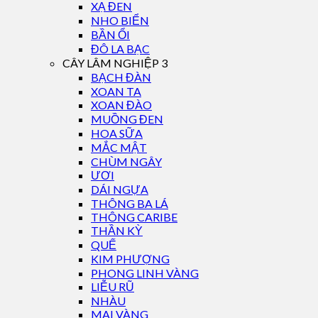
XẠ ĐEN
NHO BIỂN
BẦN ỔI
ĐÔ LA BẠC
CÂY LÂM NGHIỆP 3
BẠCH ĐÀN
XOAN TA
XOAN ĐÀO
MUỒNG ĐEN
HOA SỮA
MẮC MẬT
CHÙM NGÂY
ƯƠI
DÁI NGỰA
THÔNG BA LÁ
THÔNG CARIBE
THẦN KỲ
QUẾ
KIM PHƯỢNG
PHONG LINH VÀNG
LIỄU RŨ
NHÀU
MAI VÀNG