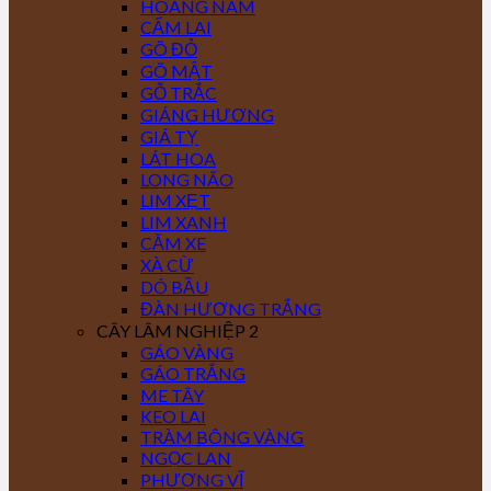
HOÀNG NAM
CẨM LAI
GÕ ĐỎ
GÕ MẬT
GỖ TRẮC
GIÁNG HƯƠNG
GIÁ TỴ
LÁT HOA
LONG NÃO
LIM XẸT
LIM XANH
CĂM XE
XÀ CỪ
DÓ BẦU
ĐÀN HƯƠNG TRẮNG
CÂY LÂM NGHIỆP 2
GÁO VÀNG
GÁO TRẮNG
ME TÂY
KEO LAI
TRÀM BÔNG VÀNG
NGỌC LAN
PHƯỢNG VĨ