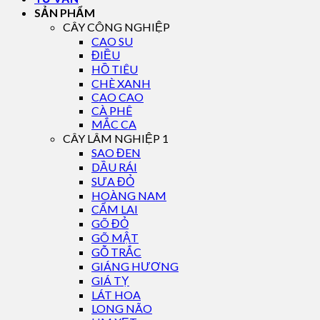
SẢN PHẨM
CÂY CÔNG NGHIỆP
CAO SU
ĐIỀU
HỒ TIÊU
CHÈ XANH
CAO CAO
CÀ PHÊ
MẮC CA
CÂY LÂM NGHIỆP 1
SAO ĐEN
DẦU RÁI
SƯA ĐỎ
HOÀNG NAM
CẨM LAI
GÕ ĐỎ
GÕ MẬT
GỖ TRẮC
GIÁNG HƯƠNG
GIÁ TỴ
LÁT HOA
LONG NÃO