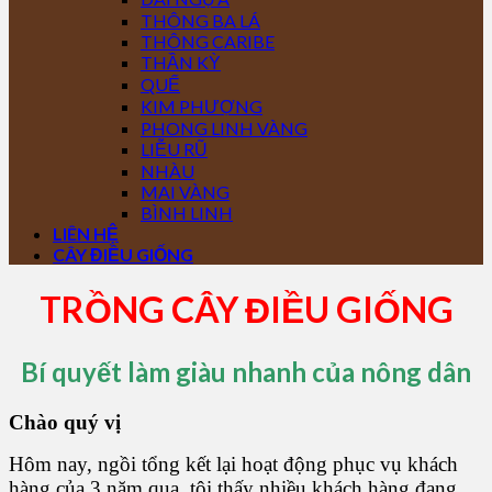
THÔNG BA LÁ
THÔNG CARIBE
THẦN KỲ
QUẾ
KIM PHƯỢNG
PHONG LINH VÀNG
LIỄU RŨ
NHÀU
MAI VÀNG
BÌNH LINH
LIÊN HỆ
CÂY ĐIỀU GIỐNG
TRỒNG CÂY ĐIỀU GIỐNG
Bí quyết làm giàu nhanh của nông dân
Chào quý vị
Hôm nay, ngồi tổng kết lại hoạt động phục vụ khách
hàng của 3 năm qua, tôi thấy nhiều khách hàng đang