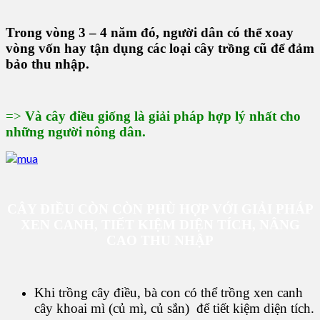
Trong vòng 3 – 4 năm đó, người dân có thể xoay
vòng vốn hay tận dụng các loại cây trồng cũ để đảm
bảo thu nhập.
=>
V
à cây điều giống là giải pháp hợp lý nhất cho
những người nông dân.
CÂY ĐIỀU CÒN CÒN PHÙ HỢP VỚI GIẢI PHÁP
XEN CANH, TIẾT KIỆM DIỆN TÍCH, NÂNG
CAO THU NHẬP
Khi trồng cây điều, bà con có thể trồng xen canh
cây khoai mì (củ mì, củ sắn) để tiết kiệm diện tích.