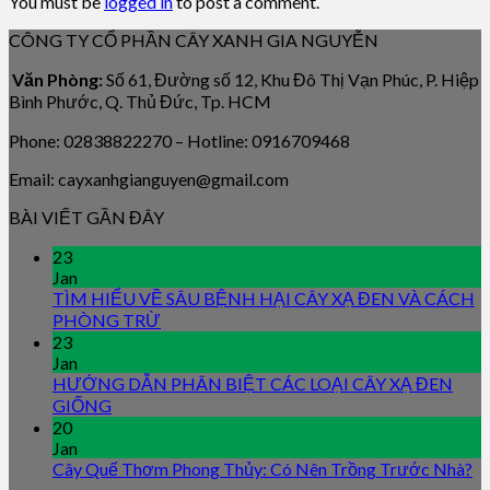
You must be
logged in
to post a comment.
CÔNG TY CỔ PHẦN CÂY XANH GIA NGUYỄN
Văn Phòng:
Số 61, Đường số 12, Khu Đô Thị Vạn Phúc, P. Hiệp
Bình Phước, Q. Thủ Đức, Tp. HCM
Phone: 02838822270 – Hotline: 0916709468
Email: cayxanhgianguyen@gmail.com
BÀI VIẾT GẦN ĐÂY
23
Jan
TÌM HIỂU VỀ SÂU BỆNH HẠI CÂY XẠ ĐEN VÀ CÁCH
PHÒNG TRỪ
23
Jan
HƯỚNG DẪN PHÂN BIỆT CÁC LOẠI CÂY XẠ ĐEN
GIỐNG
20
Jan
Cây Quế Thơm Phong Thủy: Có Nên Trồng Trước Nhà?