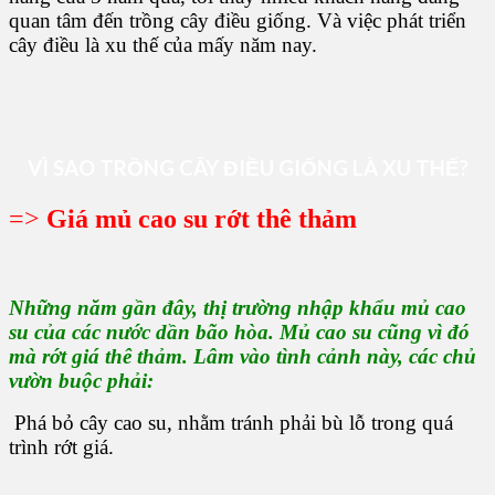
quan tâm đến trồng cây điều giống. Và việc phát triển
cây điều là xu thế của mấy năm nay.
VÌ SAO TRỒNG CÂY ĐIỀU GIỐNG LÀ XU THẾ?
=>
Giá mủ cao su rớt thê thảm
Những năm gần đây, thị trường nhập khẩu mủ cao
su của các nước dần bão hòa. Mủ cao su cũng vì đó
mà rớt giá thê thảm. Lâm vào tình cảnh này, các chủ
vườn buộc phải:
Phá bỏ cây cao su, nhằm tránh phải bù lỗ trong quá
trình rớt giá.