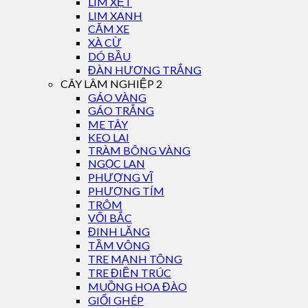
LIM XẸT
LIM XANH
CĂM XE
XÀ CỪ
DÓ BẦU
ĐÀN HƯƠNG TRẮNG
CÂY LÂM NGHIỆP 2
GÁO VÀNG
GÁO TRẮNG
ME TÂY
KEO LAI
TRÀM BÔNG VÀNG
NGỌC LAN
PHƯỢNG VĨ
PHƯỢNG TÍM
TRÔM
VỐI BẮC
ĐINH LĂNG
TẦM VÔNG
TRE MẠNH TÔNG
TRE ĐIỀN TRÚC
MUỒNG HOA ĐÀO
GIỔI GHÉP