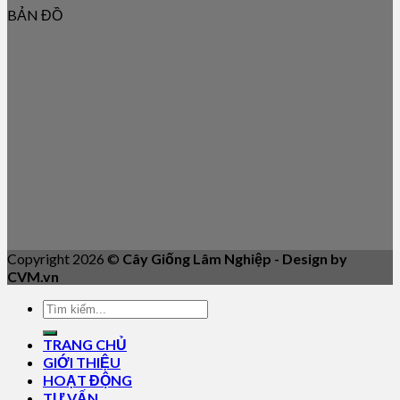
BẢN ĐỒ
Copyright 2026 ©
Cây Giống Lâm Nghiệp - Design by
CVM.vn
TRANG CHỦ
GIỚI THIỆU
HOẠT ĐỘNG
TƯ VẤN