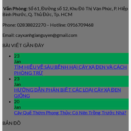
Văn Phòng:
Số 61, Đường số 12, Khu Đô Thị Vạn Phúc, P. Hiệp
Bình Phước, Q. Thủ Đức, Tp. HCM
Phone: 02838822270 – Hotline: 0916709468
Email: cayxanhgianguyen@gmail.com
BÀI VIẾT GẦN ĐÂY
23
Jan
TÌM HIỂU VỀ SÂU BỆNH HẠI CÂY XẠ ĐEN VÀ CÁCH
PHÒNG TRỪ
23
Jan
HƯỚNG DẪN PHÂN BIỆT CÁC LOẠI CÂY XẠ ĐEN
GIỐNG
20
Jan
Cây Quế Thơm Phong Thủy: Có Nên Trồng Trước Nhà?
BẢN ĐỒ