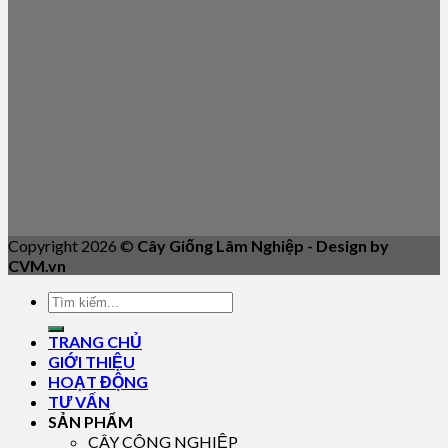
Copyright 2026 ©
Cây Giống Lâm Nghiệp - Design by
CVM.vn
TRANG CHỦ
GIỚI THIỆU
HOẠT ĐỘNG
TƯ VẤN
SẢN PHẨM
CÂY CÔNG NGHIỆP