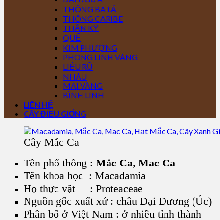
THÔNG BA LÁ
THÔNG CARIBE
THẦN KỲ
QUẾ
KIM PHƯỢNG
PHONG LINH VÀNG
LIỄU RŨ
NHÀU
MAI VÀNG
BÌNH LINH
LIÊN HỆ
CÂY ĐIỀU GIỐNG
Cây Mắc Ca
Tên phổ thông :
Mắc Ca, Mac Ca
Tên khoa học : Macadamia
Họ thực vật : Proteaceae
Nguồn gốc xuất xứ : châu Đại Dương (Úc)
Phân bổ ở Việt Nam : ở nhiều tỉnh thành