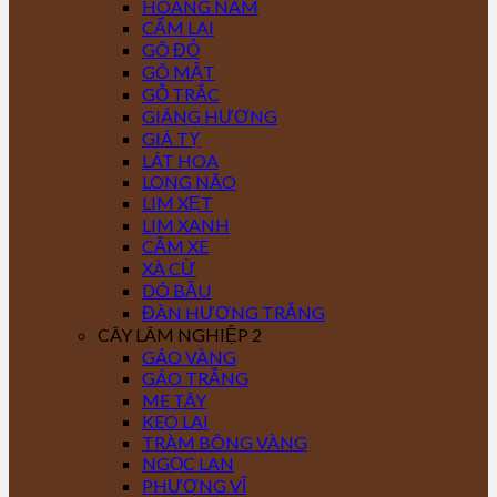
HOÀNG NAM
CẨM LAI
GÕ ĐỎ
GÕ MẬT
GỖ TRẮC
GIÁNG HƯƠNG
GIÁ TỴ
LÁT HOA
LONG NÃO
LIM XẸT
LIM XANH
CĂM XE
XÀ CỪ
DÓ BẦU
ĐÀN HƯƠNG TRẮNG
CÂY LÂM NGHIỆP 2
GÁO VÀNG
GÁO TRẮNG
ME TÂY
KEO LAI
TRÀM BÔNG VÀNG
NGỌC LAN
PHƯỢNG VĨ