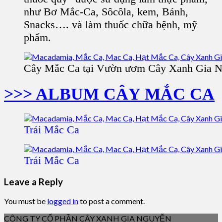
như Bơ Mắc-Ca, Sôcôla, kem, Bánh,
Snacks…. và làm thuốc chữa bệnh, mỹ
phẩm.
Cây Mắc Ca tại Vườn ươm Cây Xanh Gia 
>>> ALBUM CÂY MẮC CA
Trái Mắc Ca
Trái Mắc Ca
Leave a Reply
You must be
logged in
to post a comment.
CÔNG TY CỔ PHẦN CÂY XANH GIA NGUYỄN