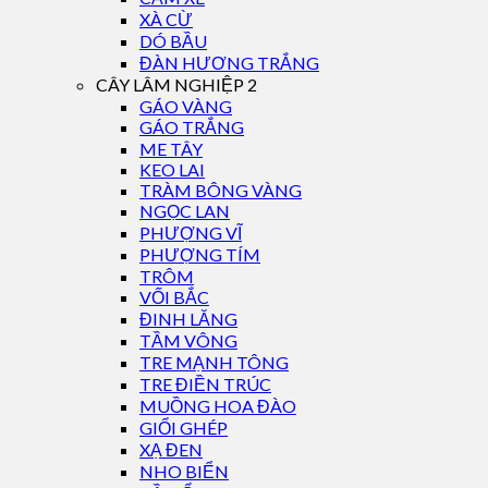
XÀ CỪ
DÓ BẦU
ĐÀN HƯƠNG TRẮNG
CÂY LÂM NGHIỆP 2
GÁO VÀNG
GÁO TRẮNG
ME TÂY
KEO LAI
TRÀM BÔNG VÀNG
NGỌC LAN
PHƯỢNG VĨ
PHƯỢNG TÍM
TRÔM
VỐI BẮC
ĐINH LĂNG
TẦM VÔNG
TRE MẠNH TÔNG
TRE ĐIỀN TRÚC
MUỒNG HOA ĐÀO
GIỔI GHÉP
XẠ ĐEN
NHO BIỂN