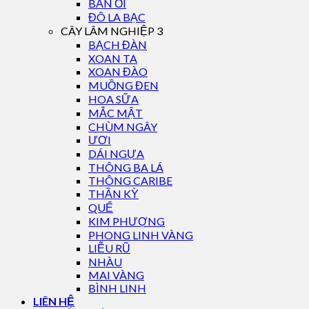
BẦN ỔI
ĐÔ LA BẠC
CÂY LÂM NGHIỆP 3
BẠCH ĐÀN
XOAN TA
XOAN ĐÀO
MUỒNG ĐEN
HOA SỮA
MẮC MẬT
CHÙM NGÂY
ƯƠI
DÁI NGỰA
THÔNG BA LÁ
THÔNG CARIBE
THẦN KỲ
QUẾ
KIM PHƯỢNG
PHONG LINH VÀNG
LIỄU RŨ
NHÀU
MAI VÀNG
BÌNH LINH
LIÊN HỆ