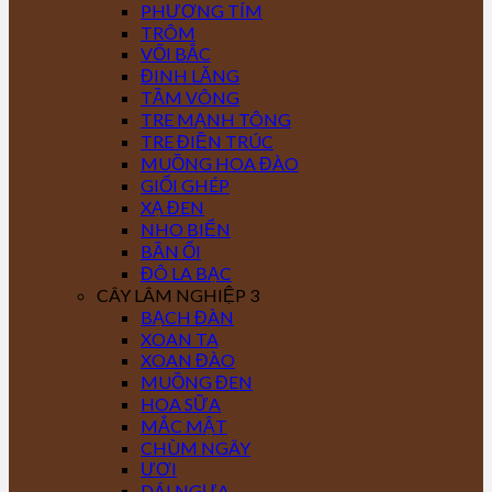
PHƯỢNG TÍM
TRÔM
VỐI BẮC
ĐINH LĂNG
TẦM VÔNG
TRE MẠNH TÔNG
TRE ĐIỀN TRÚC
MUỒNG HOA ĐÀO
GIỔI GHÉP
XẠ ĐEN
NHO BIỂN
BẦN ỔI
ĐÔ LA BẠC
CÂY LÂM NGHIỆP 3
BẠCH ĐÀN
XOAN TA
XOAN ĐÀO
MUỒNG ĐEN
HOA SỮA
MẮC MẬT
CHÙM NGÂY
ƯƠI
DÁI NGỰA