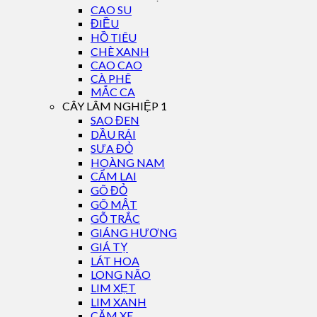
CAO SU
ĐIỀU
HỒ TIÊU
CHÈ XANH
CAO CAO
CÀ PHÊ
MẮC CA
CÂY LÂM NGHIỆP 1
SAO ĐEN
DẦU RÁI
SƯA ĐỎ
HOÀNG NAM
CẨM LAI
GÕ ĐỎ
GÕ MẬT
GỖ TRẮC
GIÁNG HƯƠNG
GIÁ TỴ
LÁT HOA
LONG NÃO
LIM XẸT
LIM XANH
CĂM XE