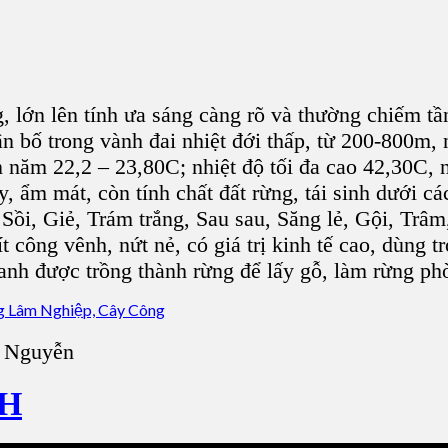
, lớn lên tính ưa sáng càng rõ và thường chiếm t
bố trong vành đai nhiệt đới thấp, từ 200-800m, 
năm 22,2 – 23,80C; nhiệt độ tối đa cao 42,30C, nh
y, ẩm mát, còn tính chất đất rừng, tái sinh dưới cá
Sồi, Giẻ, Trám trắng, Sau sau, Săng lẻ, Gội, Trâ
công vênh, nứt nẻ, có giá trị kinh tế cao, dùng t
nh được trồng thành rừng để lấy gỗ, làm rừng ph
a Nguyễn
NH