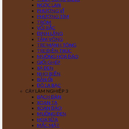
NGỌC LAN
PHƯỢNG VĨ
PHƯỢNG TÍM
TRÔM
VỐI BẮC
ĐINH LĂNG
TẦM VÔNG
TRE MẠNH TÔNG
TRE ĐIỀN TRÚC
MUỒNG HOA ĐÀO
GIỔI GHÉP
XẠ ĐEN
NHO BIỂN
BẦN ỔI
ĐÔ LA BẠC
CÂY LÂM NGHIỆP 3
BẠCH ĐÀN
XOAN TA
XOAN ĐÀO
MUỒNG ĐEN
HOA SỮA
MẮC MẬT