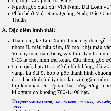
Họ thực vật: phân họ Vang
Nguồn gốc xuất xứ: Việt Nam, Đài Loan và
Phân bố ở Việt Nam: Quảng Ninh, Bắc Gian
Thuận
A. Đặc điểm hình thái:
Thân, tán, lá: Lim Xanh thuộc cây thân gỗ l
nhóm II, màu nâu xám, lõi mới chặt màu vàn
Vỏ cây màu nâu, bong vảy lớn. Tán lá hình 
9-15 lá chét hình trái xoan, đầu nhọn, gốc t
Hoa, quả, hạt: Hoa tự kép hình bông, dài 2
vàng. Lá đài 5, hợp ở gốc thành hình chuông,
dọc; bầu đính ở đáy của đài, vòi ngắn, núm 
lợp lên nhau, có lớp vỏ chất sừng cứng, màu 
kilogram có khoảng 700-1.100 hạt.