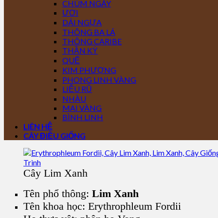
CHÙM NGÂY
ƯƠI
DÁI NGỰA
THÔNG BA LÁ
THÔNG CARIBE
THẦN KỲ
QUẾ
KIM PHƯỢNG
PHONG LINH VÀNG
LIỄU RŨ
NHÀU
MAI VÀNG
BÌNH LINH
LIÊN HỆ
CÂY ĐIỀU GIỐNG
Cây Lim Xanh
Tên phổ thông:
Lim Xanh
Tên khoa học: Erythrophleum Fordii