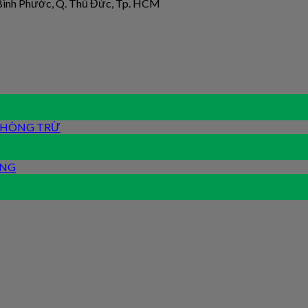
 Bình Phước, Q. Thủ Đức, Tp. HCM
 PHÒNG TRỪ
ỐNG