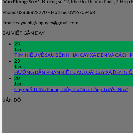
Văn Phòng:
Số 61, Đường số 12, Khu Đô Thị Vạn Phúc, P. Hiệp
Phone: 02838822270 – Hotline: 0916709468
Email: cayxanhgianguyen@gmail.com
BÀI VIẾT GẦN ĐÂY
23
Jan
TÌM HIỂU VỀ SÂU BỆNH HẠI CÂY XẠ ĐEN VÀ CÁCH
23
Jan
HƯỚNG DẪN PHÂN BIỆT CÁC LOẠI CÂY XẠ ĐEN GI
20
Jan
Cây Quế Thơm Phong Thủy: Có Nên Trồng Trước Nhà?
BẢN ĐỒ