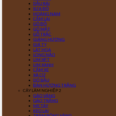
DẦU RÁI
SƯA ĐỎ
HOÀNG NAM
CẨM LAI
GÕ ĐỎ
GÕ MẬT
GỖ TRẮC
GIÁNG HƯƠNG
GIÁ TỴ
LÁT HOA
LONG NÃO
LIM XẸT
LIM XANH
CĂM XE
XÀ CỪ
DÓ BẦU
ĐÀN HƯƠNG TRẮNG
CÂY LÂM NGHIỆP 2
GÁO VÀNG
GÁO TRẮNG
ME TÂY
KEO LAI
TRÀM BÔNG VÀNG