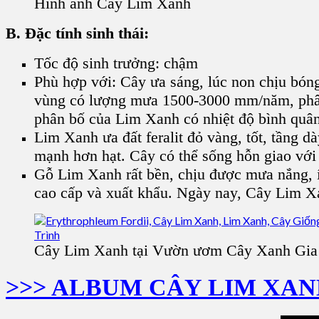
Hình ảnh Cây Lim Xanh
B. Đặc tính sinh thái:
Tốc độ sinh trưởng: chậm
Phù hợp với: Cây ưa sáng, lúc non chịu bóng
vùng có lượng mưa 1500-3000 mm/năm, phân 
phân bố của Lim Xanh có nhiệt độ bình quân 
Lim Xanh ưa đất feralit đỏ vàng, tốt, tầng dà
mạnh hơn hạt. Cây có thể sống hỗn giao với 
Gỗ Lim Xanh rất bền, chịu được mưa nắng, ít 
cao cấp và xuất khẩu. Ngày nay, Cây Lim Xa
Cây Lim Xanh tại Vườn ươm Cây Xanh Gi
>>> ALBUM CÂY LIM XA