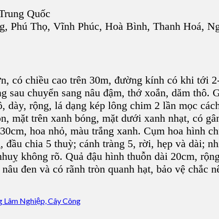
 Trung Quốc
g, Phú Thọ, Vĩnh Phúc, Hoà Bình, Thanh Hoá, N
ớn, có chiều cao trên 30m, đường kính có khi tới 
g sau chuyển sang nâu đậm, thớ xoắn, dăm thô. Gố
ô, dày, rộng, lá dạng kép lông chim 2 lần mọc các
ròn, mặt trên xanh bóng, mặt dưới xanh nhạt, có gâ
0-30cm, hoa nhỏ, màu trắng xanh. Cụm hoa hình c
 đầu chia 5 thuỳ; cánh tràng 5, rời, hẹp và dài; n
nhuỵ không rõ. Quả đậu hình thuỗn dài 20cm, rộng
nâu đen và có rãnh tròn quanh hạt, bảo vệ chắc nê