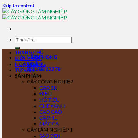
Skip to content
TRANG CHỦ
VĂN PHÒNG
GIỚI THIỆU
Email
HOẠT ĐỘNG
0283 88 222 70
TƯ VẤN
SẢN PHẨM
CÂY CÔNG NGHIỆP
CAO SU
ĐIỀU
HỒ TIÊU
CHÈ XANH
CAO CAO
CÀ PHÊ
MẮC CA
CÂY LÂM NGHIỆP 1
SAO ĐEN