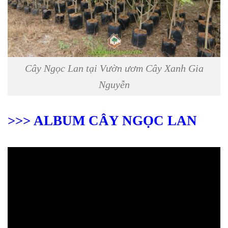
Cây Ngọc Lan tại Vườn ươm Cây Xanh Gia
Nguyễn
>>> ALBUM CÂY NGỌC LAN