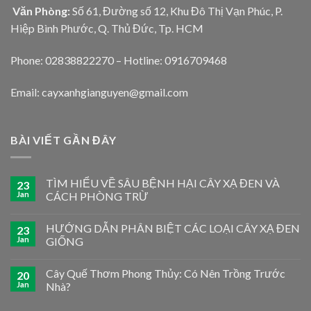
Văn Phòng:
Số 61, Đường số 12, Khu Đô Thị Vạn Phúc, P.
Hiệp Bình Phước, Q. Thủ Đức, Tp. HCM
Phone: 02838822270 – Hotline: 0916709468
Email: cayxanhgianguyen@gmail.com
BÀI VIẾT GẦN ĐÂY
TÌM HIỂU VỀ SÂU BỆNH HẠI CÂY XẠ ĐEN VÀ
23
Jan
CÁCH PHÒNG TRỪ
HƯỚNG DẪN PHÂN BIỆT CÁC LOẠI CÂY XẠ ĐEN
23
Jan
GIỐNG
Cây Quế Thơm Phong Thủy: Có Nên Trồng Trước
20
Jan
Nhà?