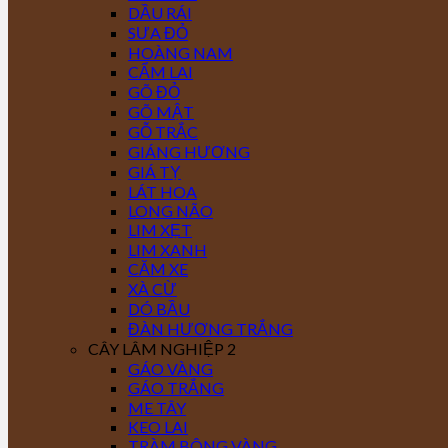
DẦU RÁI
SƯA ĐỎ
HOÀNG NAM
CẨM LAI
GÕ ĐỎ
GÕ MẬT
GỖ TRẮC
GIÁNG HƯƠNG
GIÁ TỴ
LÁT HOA
LONG NÃO
LIM XẸT
LIM XANH
CĂM XE
XÀ CỪ
DÓ BẦU
ĐÀN HƯƠNG TRẮNG
CÂY LÂM NGHIỆP 2
GÁO VÀNG
GÁO TRẮNG
ME TÂY
KEO LAI
TRÀM BÔNG VÀNG