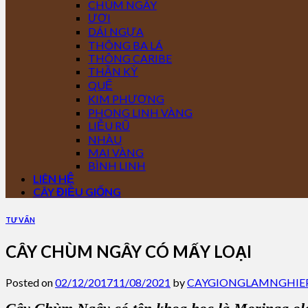
CHÙM NGÂY
ƯƠI
DÁI NGỰA
THÔNG BA LÁ
THÔNG CARIBE
THẦN KỲ
QUẾ
KIM PHƯỢNG
PHONG LINH VÀNG
LIỄU RŨ
NHÀU
MAI VÀNG
BÌNH LINH
LIÊN HỆ
CÂY ĐIỀU GIỐNG
TƯ VẤN
CÂY CHÙM NGÂY CÓ MẤY LOẠI
Posted on
02/12/2017
11/08/2021
by
CAYGIONGLAMNGHIE