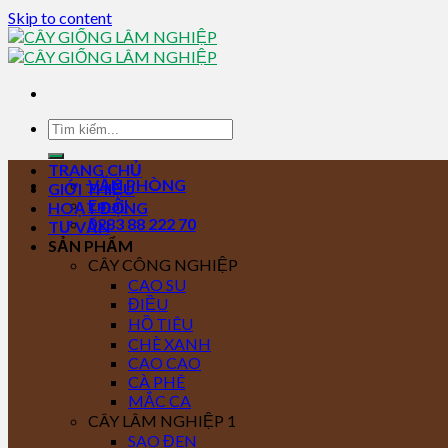
Skip to content
TRANG CHỦ
VĂN PHÒNG
GIỚI THIỆU
Email
HOẠT ĐỘNG
0283 88 222 70
TƯ VẤN
SẢN PHẨM
CÂY CÔNG NGHIỆP
CAO SU
ĐIỀU
HỒ TIÊU
CHÈ XANH
CAO CAO
CÀ PHÊ
MẮC CA
CÂY LÂM NGHIỆP 1
SAO ĐEN