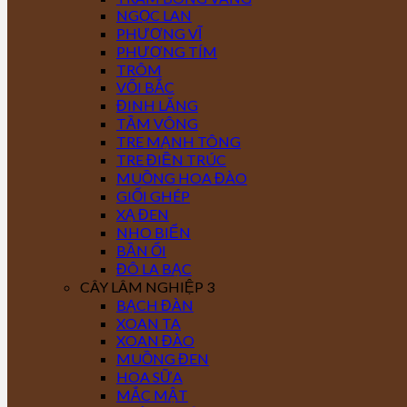
NGỌC LAN
PHƯỢNG VĨ
PHƯỢNG TÍM
TRÔM
VỐI BẮC
ĐINH LĂNG
TẦM VÔNG
TRE MẠNH TÔNG
TRE ĐIỀN TRÚC
MUỒNG HOA ĐÀO
GIỔI GHÉP
XẠ ĐEN
NHO BIỂN
BẦN ỔI
ĐÔ LA BẠC
CÂY LÂM NGHIỆP 3
BẠCH ĐÀN
XOAN TA
XOAN ĐÀO
MUỒNG ĐEN
HOA SỮA
MẮC MẬT