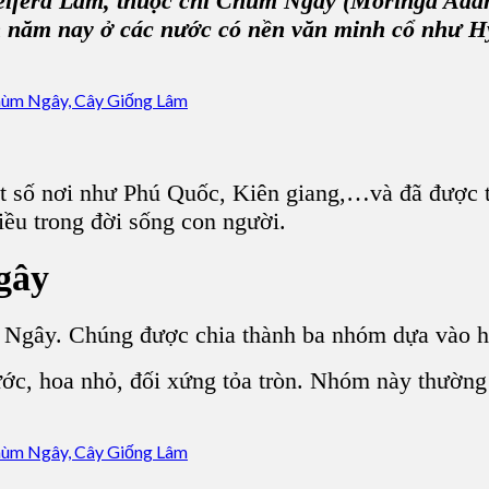
eifera Lam, thuộc chi Chùm Ngây (Moringa Adan
ìn năm nay ở các nước có nền văn minh cổ như 
số nơi như Phú Quốc, Kiên giang,…và đã được tr
u trong đời sống con người.
gây
ùm Ngây. Chúng được chia thành ba nhóm dựa vào h
ước, hoa nhỏ, đối xứng tỏa tròn. Nhóm này thườn