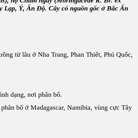
s), họ Chùm ngây (Moringaceae R. Br. ex
Hy Lạp, Ý, Ấn Độ. Cây có nguồn gốc ở Bắc Ấn
ồng từ lâu ở Nha Trang, Phan Thiết, Phú Quốc,
ình dạng, nơi phân bố.
g phân bố ở Madagascar, Namibia, vùng cực Tây