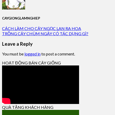
CAYGIONGLAMNGHIEP
CÁCH LÀM CHO CÂY NGỌC LAN RA HOA
TRỒNG CÂY CHÙM NGÂY CÓ TÁC DỤNG GÌ?
Leave a Reply
You must be
logged in
to post a comment.
HOẠT ĐỘNG BÁN CÂY GIỐNG
QUÀ TẶNG KHÁCH HÀNG