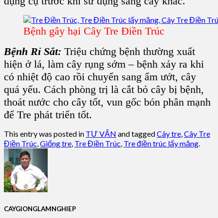
dụng cụ trước khi sử dụng sang cây khác.
Bệnh gây hại Cây Tre Điền Trúc
Bệnh Rỉ Sắt:
Triệu chứng bệnh thường xuất
hiện ở lá, làm cây rụng sớm – bệnh xảy ra khi
có nhiệt độ cao rồi chuyển sang ẩm ướt, cây
quá yếu. Cách phòng trị là cắt bỏ cây bị bệnh,
thoát nước cho cây tốt, vun gốc bón phân mạnh
để Tre phát triển tốt.
This entry was posted in
TƯ VẤN
and tagged
Cây tre
,
Cây Tre
Điền Trúc
,
Giống tre
,
Tre Điền Trúc
,
Tre điền trúc lấy măng
.
CAYGIONGLAMNGHIEP