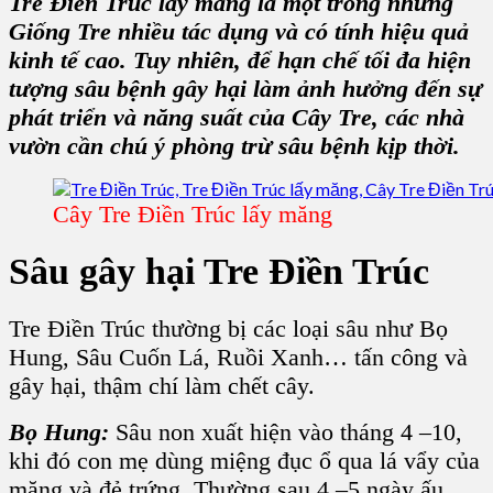
Tre Điền Trúc lấy măng
là một trong những
G
iống Tre
nhiều tác dụng và có tính hiệu quả
kinh tế cao. Tuy nhiên, để hạn chế tối đa hiện
tượng sâu bệnh gây hại làm ảnh hưởng đến sự
phát triển và năng suất của C
ây Tre
, các nhà
vườn cần chú ý phòng trừ sâu bệnh kịp thời.
Cây Tre Điền Trúc lấy măng
Sâu gây hại T
re Điền Trúc
Tre Điền Trúc thường bị các loại sâu như Bọ
Hung, Sâu Cuốn Lá, Ruồi Xanh… tấn công và
gây hại, thậm chí làm chết cây.
Bọ Hung:
Sâu non xuất hiện vào tháng 4 –10,
khi đó con mẹ dùng miệng đục ổ qua lá vẩy của
măng và đẻ trứng. Thường sau 4 –5 ngày ấu