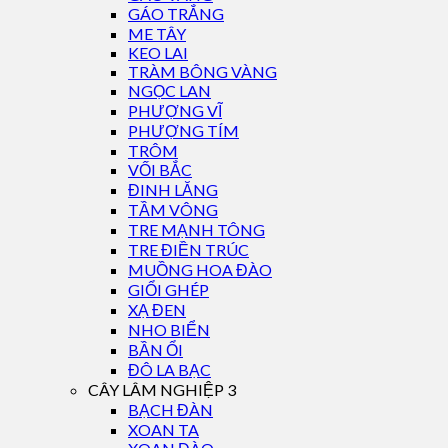
GÁO TRẮNG
ME TÂY
KEO LAI
TRÀM BÔNG VÀNG
NGỌC LAN
PHƯỢNG VĨ
PHƯỢNG TÍM
TRÔM
VỐI BẮC
ĐINH LĂNG
TẦM VÔNG
TRE MẠNH TÔNG
TRE ĐIỀN TRÚC
MUỒNG HOA ĐÀO
GIỔI GHÉP
XẠ ĐEN
NHO BIỂN
BẦN ỔI
ĐÔ LA BẠC
CÂY LÂM NGHIỆP 3
BẠCH ĐÀN
XOAN TA