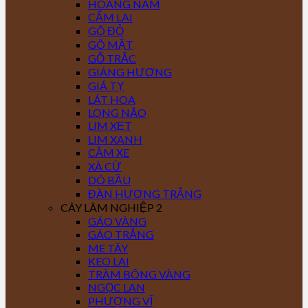
HOÀNG NAM
CẨM LAI
GÕ ĐỎ
GÕ MẬT
GỖ TRẮC
GIÁNG HƯƠNG
GIÁ TỴ
LÁT HOA
LONG NÃO
LIM XẸT
LIM XANH
CĂM XE
XÀ CỪ
DÓ BẦU
ĐÀN HƯƠNG TRẮNG
CÂY LÂM NGHIỆP 2
GÁO VÀNG
GÁO TRẮNG
ME TÂY
KEO LAI
TRÀM BÔNG VÀNG
NGỌC LAN
PHƯỢNG VĨ