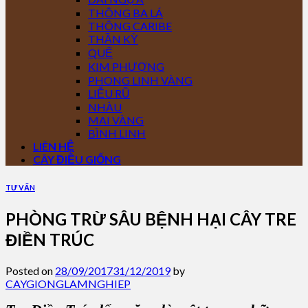
THÔNG BA LÁ
THÔNG CARIBE
THẦN KỲ
QUẾ
KIM PHƯỢNG
PHONG LINH VÀNG
LIỄU RŨ
NHÀU
MAI VÀNG
BÌNH LINH
LIÊN HỆ
CÂY ĐIỀU GIỐNG
TƯ VẤN
PHÒNG TRỪ SÂU BỆNH HẠI CÂY TRE
ĐIỀN TRÚC
Posted on
28/09/2017
31/12/2019
by
CAYGIONGLAMNGHIEP