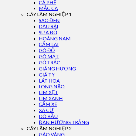
CÀ PHÊ
MẮC CA
CÂY LÂM NGHIỆP 1
SAO ĐEN
DẦU RÁI
SƯA ĐỎ
HOÀNG NAM
CẨM LAI
GÕ ĐỎ
GÕ MẬT
GỖ TRẮC
GIÁNG HƯƠNG
GIÁ TỴ
LÁT HOA
LONG NÃO
LIM XẸT
LIM XANH
CĂM XE
XÀ CỪ
DÓ BẦU
ĐÀN HƯƠNG TRẮNG
CÂY LÂM NGHIỆP 2
GÁO VÀNG