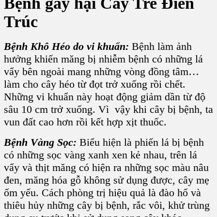
Bệnh gây hại C
ây Tre Điền
Trúc
Bệnh Khô Héo do vi khuẩn:
Bệnh làm ảnh
hưởng khiến măng bị nhiễm bệnh có những lá
vẩy bên ngoài mang những vòng đồng tâm…
làm cho cây héo từ đọt trở xuống rồi chết.
Những vi khuẩn này hoạt động giảm dần từ độ
sâu 10 cm trở xuống. Vì vậy khi cây bị bệnh, ta
vun đất cao hơn rồi kết hợp xịt thuốc.
Bệnh Vàng Sọc:
Biểu hiện là phiến lá bị bệnh
có những sọc vàng xanh xen kẻ nhau, trên lá
vẩy và thịt măng có hiện ra những sọc màu nâu
đen, măng hóa gỗ không sử dụng được, cây mẹ
ốm yếu. Cách phòng trị hiệu quả là đào hố và
thiêu hủy những cây bị bệnh, rắc vôi, khử trùng