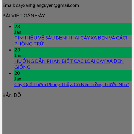
Email: cayxanhgianguyen@gmail.com
BÀI VIẾT GẦN ĐÂY
23
Jan
TÌM HIỂU VỀ SÂU BỆNH HẠI CÂY XẠ ĐEN VÀ CÁCH
PHÒNG TRỪ
23
Jan
HƯỚNG DẪN PHÂN BIỆT CÁC LOẠI CÂY XẠ ĐEN
GIỐNG
20
Jan
Cây Quế Thơm Phong Thủy: Có Nên Trồng Trước Nhà?
BẢN ĐỒ