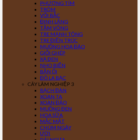
PHƯỢNG TÍM
TRÔM
VỐI BẮC
ĐINH LĂNG
TẦM VÔNG
TRE MẠNH TÔNG
TRE ĐIỀN TRÚC
MUỒNG HOA ĐÀO
GIỔI GHÉP
XẠ ĐEN
NHO BIỂN
BẦN ỔI
ĐÔ LA BẠC
CÂY LÂM NGHIỆP 3
BẠCH ĐÀN
XOAN TA
XOAN ĐÀO
MUỒNG ĐEN
HOA SỮA
MẮC MẬT
CHÙM NGÂY
ƯƠI
DÁI NGỰA