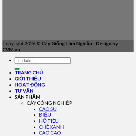
Copyright 2026 ©
Cây Giống Lâm Nghiệp - Design by
CVM.vn
TRANG CHỦ
GIỚI THIỆU
HOẠT ĐỘNG
TƯ VẤN
SẢN PHẨM
CÂY CÔNG NGHIỆP
CAO SU
ĐIỀU
HỒ TIÊU
CHÈ XANH
CAO CAO