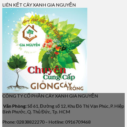
LIÊN KẾT CÂY XANH GIA NGUYỄN
CÔNG TY CỔ PHẦN CÂY XANH GIA NGUYỄN
Văn Phòng:
Số 61, Đường số 12, Khu Đô Thị Vạn Phúc, P. Hiệp
Bình Phước, Q. Thủ Đức, Tp. HCM
Phone: 02838822270 – Hotline: 0916709468