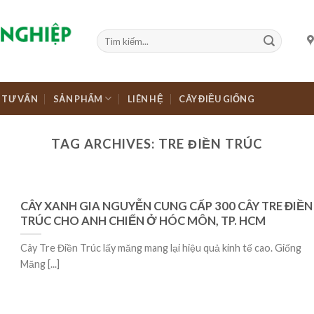
TƯ VẤN
SẢN PHẨM
LIÊN HỆ
CÂY ĐIỀU GIỐNG
TAG ARCHIVES:
TRE ĐIỀN TRÚC
CÂY XANH GIA NGUYỄN CUNG CẤP 300 CÂY TRE ĐIỀN
TRÚC CHO ANH CHIẾN Ở HÓC MÔN, TP. HCM
Cây Tre Điền Trúc lấy măng mang lại hiệu quả kinh tế cao. Giống
Măng [...]