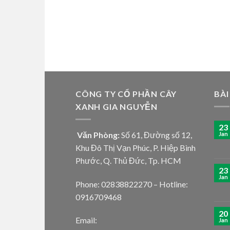
CÔNG TY CỔ PHẦN CÂY
BÀI
XANH GIA NGUYỄN
23
Văn Phòng:
Số 61, Đường số 12,
Jan
Khu Đô Thị Vạn Phúc, P. Hiệp Bình
Phước, Q. Thủ Đức, Tp. HCM
23
Jan
Phone: 02838822270 – Hotline:
0916709468
20
Email:
Jan