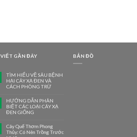
 VIẾT GẦN ĐÂY
BẢN ĐỒ
TÌM HIỂU VỀ SÂU BỆNH
HẠI CÂY XẠ ĐEN VÀ
CÁCH PHÒNG TRỪ
HƯỚNG DẪN PHÂN
BIỆT CÁC LOẠI CÂY XẠ
ĐEN GIỐNG
Cây Quế Thơm Phong
Thủy: Có Nên Trồng Trước