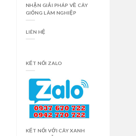
NHẬN GIẢI PHÁP VỀ CÂY
GIỐNG LÂM NGHIỆP
LIÊN HỆ
KẾT NỐI ZALO
KẾT NỐI VỚI CÂY XANH