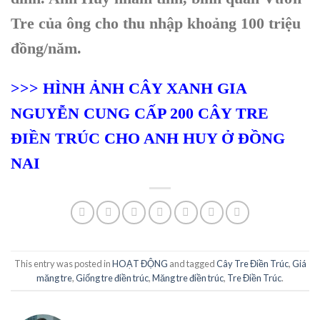
Tre của ông cho thu nhập khoảng 100 triệu
đồng/năm.
>>> HÌNH ẢNH CÂY XANH GIA
NGUYỄN CUNG CẤP 200 CÂY TRE
ĐIỀN TRÚC CHO ANH HUY Ở ĐỒNG
NAI
This entry was posted in
HOẠT ĐỘNG
and tagged
Cây Tre Điền Trúc
,
Giá
măng tre
,
Giống tre điền trúc
,
Măng tre điền trúc
,
Tre Điền Trúc
.