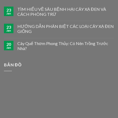
TÌM HIỂU VỀ SÂU BỆNH HẠI CÂY XẠ ĐEN VÀ
23
Jan
CÁCH PHÒNG TRỪ
HƯỚNG DẪN PHÂN BIỆT CÁC LOẠI CÂY XẠ ĐEN
23
Jan
GIỐNG
Cây Quế Thơm Phong Thủy: Có Nên Trồng Trước
20
Jan
Nhà?
BẢN ĐỒ