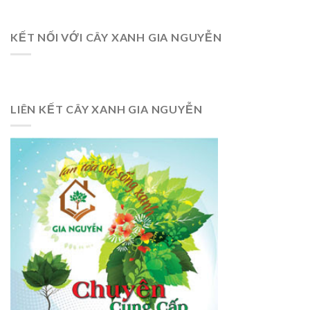
KẾT NỐI VỚI CÂY XANH GIA NGUYỄN
LIÊN KẾT CÂY XANH GIA NGUYỄN