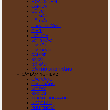
HOÀNG NAM
CẨM LAI
GÕ ĐỎ
GÕ MẬT
GỖ TRẮC
GIÁNG HƯƠNG
GIÁ TỴ
LÁT HOA
LONG NÃO
LIM XẸT
LIM XANH
CĂM XE
XÀ CỪ
DÓ BẦU
ĐÀN HƯƠNG TRẮNG
CÂY LÂM NGHIỆP 2
GÁO VÀNG
GÁO TRẮNG
ME TÂY
KEO LAI
TRÀM BÔNG VÀNG
NGỌC LAN
PHƯỢNG VĨ