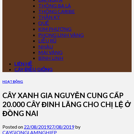
THÔNG BA LÁ
THÔNG CARIBE
THẦN KỲ
QUẾ
KIM PHƯỢNG
PHONG LINH VÀNG
LIỄU RŨ
NHÀU
MAI VÀNG
BÌNH LINH
LIÊN HỆ
CÂY ĐIỀU GIỐNG
HOẠT ĐỘNG
CÂY XANH GIA NGUYỄN CUNG CẤP
20.000 CÂY ĐINH LĂNG CHO CHỊ LỆ Ở
ĐỒNG NAI
Posted on
22/08/2019
27/08/2019
by
CAYGIONGLAMNGHIEP