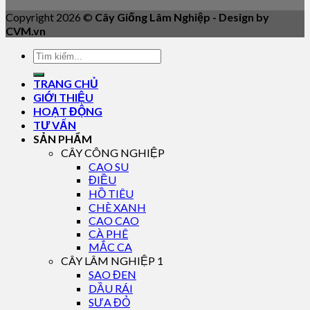
Copyright 2026 ©
Cây Giống Lâm Nghiệp - Design by
CVM.vn
TRANG CHỦ
GIỚI THIỆU
HOẠT ĐỘNG
TƯ VẤN
SẢN PHẨM
CÂY CÔNG NGHIỆP
CAO SU
ĐIỀU
HỒ TIÊU
CHÈ XANH
CAO CAO
CÀ PHÊ
MẮC CA
CÂY LÂM NGHIỆP 1
SAO ĐEN
DẦU RÁI
SƯA ĐỎ