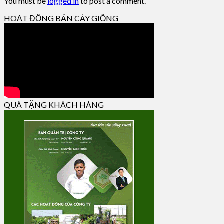
You must be
logged in
to post a comment.
HOẠT ĐỘNG BÁN CÂY GIỐNG
QUÀ TẶNG KHÁCH HÀNG