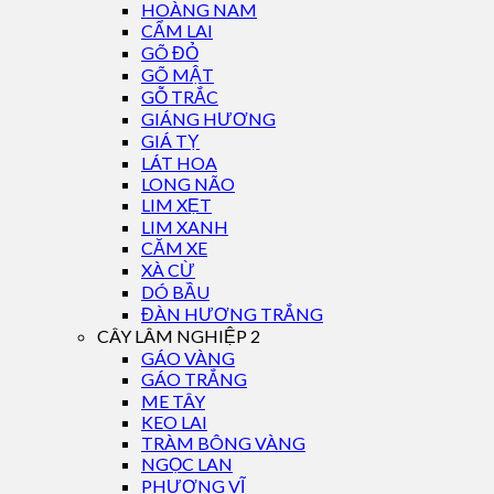
HOÀNG NAM
CẨM LAI
GÕ ĐỎ
GÕ MẬT
GỖ TRẮC
GIÁNG HƯƠNG
GIÁ TỴ
LÁT HOA
LONG NÃO
LIM XẸT
LIM XANH
CĂM XE
XÀ CỪ
DÓ BẦU
ĐÀN HƯƠNG TRẮNG
CÂY LÂM NGHIỆP 2
GÁO VÀNG
GÁO TRẮNG
ME TÂY
KEO LAI
TRÀM BÔNG VÀNG
NGỌC LAN
PHƯỢNG VĨ