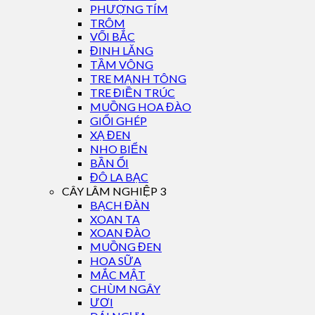
PHƯỢNG TÍM
TRÔM
VỐI BẮC
ĐINH LĂNG
TẦM VÔNG
TRE MẠNH TÔNG
TRE ĐIỀN TRÚC
MUỒNG HOA ĐÀO
GIỔI GHÉP
XẠ ĐEN
NHO BIỂN
BẦN ỔI
ĐÔ LA BẠC
CÂY LÂM NGHIỆP 3
BẠCH ĐÀN
XOAN TA
XOAN ĐÀO
MUỒNG ĐEN
HOA SỮA
MẮC MẬT
CHÙM NGÂY
ƯƠI