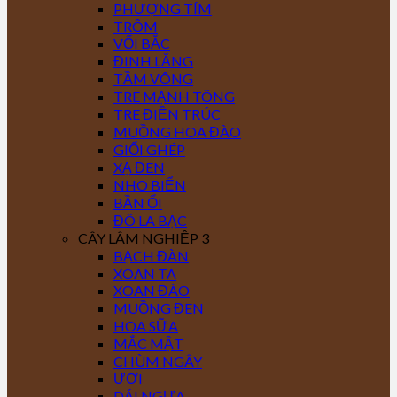
PHƯỢNG TÍM
TRÔM
VỐI BẮC
ĐINH LĂNG
TẦM VÔNG
TRE MẠNH TÔNG
TRE ĐIỀN TRÚC
MUỒNG HOA ĐÀO
GIỔI GHÉP
XẠ ĐEN
NHO BIỂN
BẦN ỔI
ĐÔ LA BẠC
CÂY LÂM NGHIỆP 3
BẠCH ĐÀN
XOAN TA
XOAN ĐÀO
MUỒNG ĐEN
HOA SỮA
MẮC MẬT
CHÙM NGÂY
ƯƠI
DÁI NGỰA