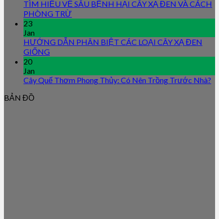
TÌM HIỂU VỀ SÂU BỆNH HẠI CÂY XẠ ĐEN VÀ CÁCH
PHÒNG TRỪ
23
Jan
HƯỚNG DẪN PHÂN BIỆT CÁC LOẠI CÂY XẠ ĐEN
GIỐNG
20
Jan
Cây Quế Thơm Phong Thủy: Có Nên Trồng Trước Nhà?
BẢN ĐỒ