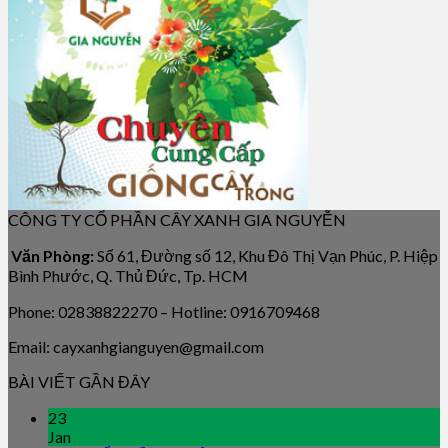
CÔNG TY CỔ PHẦN CÂY XANH GIA NGUYỄN
Văn Phòng:
Số 61, Đường số 12, Khu Đô Thị Vạn Phúc, P. Hiệp
Bình Phước, Q. Thủ Đức, Tp. HCM
Phone: 02838822270 – Hotline: 0916709468
Email: cayxanhgianguyen@gmail.com
BÀI VIẾT GẦN ĐÂY
23
Jan