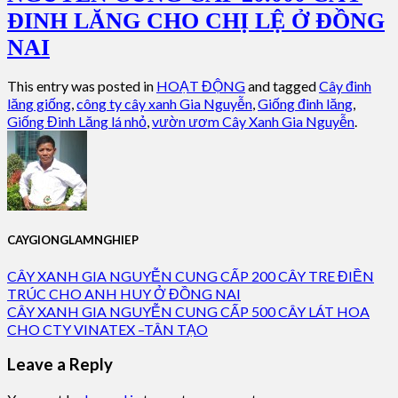
ĐINH LĂNG CHO CHỊ LỆ Ở ĐỒNG
NAI
This entry was posted in
HOẠT ĐỘNG
and tagged
Cây đinh
lăng giống
,
công ty cây xanh Gia Nguyễn
,
Giống đinh lăng
,
Giống Đinh Lăng lá nhỏ
,
vườn ươm Cây Xanh Gia Nguyễn
.
CAYGIONGLAMNGHIEP
CÂY XANH GIA NGUYỄN CUNG CẤP 200 CÂY TRE ĐIỀN
TRÚC CHO ANH HUY Ở ĐỒNG NAI
CÂY XANH GIA NGUYỄN CUNG CẤP 500 CÂY LÁT HOA
CHO CTY VINATEX –TÂN TẠO
Leave a Reply