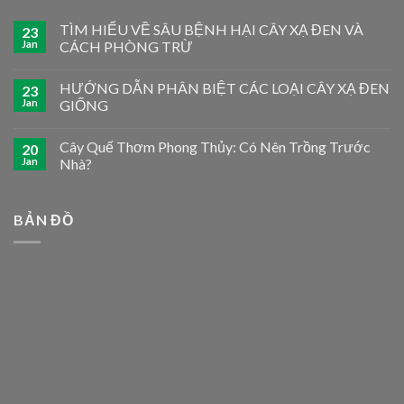
TÌM HIỂU VỀ SÂU BỆNH HẠI CÂY XẠ ĐEN VÀ
23
Jan
CÁCH PHÒNG TRỪ
HƯỚNG DẪN PHÂN BIỆT CÁC LOẠI CÂY XẠ ĐEN
23
Jan
GIỐNG
Cây Quế Thơm Phong Thủy: Có Nên Trồng Trước
20
Jan
Nhà?
BẢN ĐỒ