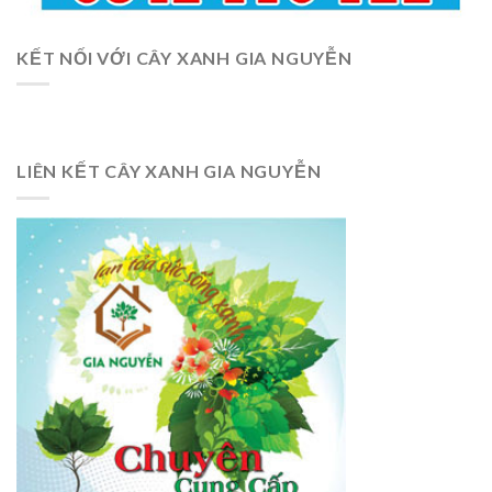
KẾT NỐI VỚI CÂY XANH GIA NGUYỄN
LIÊN KẾT CÂY XANH GIA NGUYỄN