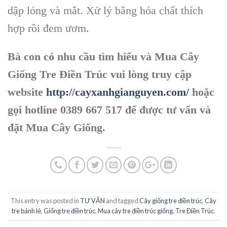
dập lóng và mắt. Xử lý bằng hóa chất thích
hợp rồi đem ươm.
Bà con có nhu cầu tìm hiểu và Mua Cây
Giống Tre Điền Trúc vui lòng truy cập
website
http://cayxanhgianguyen.com/
hoặc
gọi hotline 0389 667 517 để được tư vấn và
đặt Mua Cây Giống.
This entry was posted in
TƯ VẤN
and tagged
Cây giống tre điền trúc
,
Cây
tre bánh lẻ
,
Giống tre điền trúc
,
Mua cây tre điền trúc giống
,
Tre Điền Trúc
.