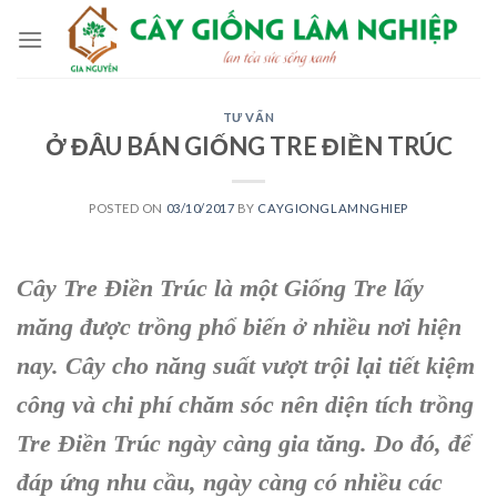
Skip
to
content
TƯ VẤN
Ở ĐÂU BÁN GIỐNG TRE ĐIỀN TRÚC
POSTED ON
03/10/2017
BY
CAYGIONGLAMNGHIEP
Cây Tre Điền Trúc
là một G
iống Tre lấy
măng
được trồng phổ biến ở nhiều nơi hiện
nay. Cây cho năng suất vượt trội lại tiết kiệm
công và chi phí chăm sóc nên diện tích trồng
Tre Điền Trúc ngày càng gia tăng. Do đó, để
đáp ứng nhu cầu
,
ngày càng có nhiều các