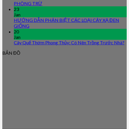
PHÒNG TRỪ
23
Jan
HƯỚNG DẪN PHÂN BIỆT CÁC LOẠI CÂY XẠ ĐEN
GIỐNG
20
Jan
Cây Quế Thơm Phong Thủy: Có Nên Trồng Trước Nhà?
BẢN ĐỒ