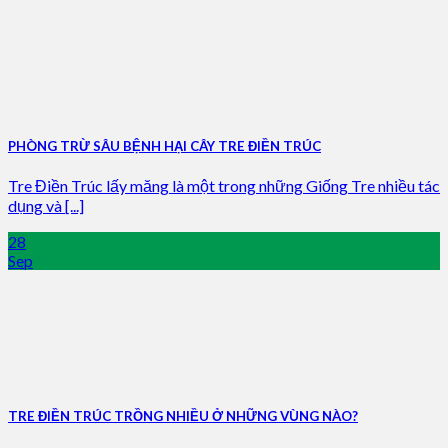
PHÒNG TRỪ SÂU BỆNH HẠI CÂY TRE ĐIỀN TRÚC
Tre Điền Trúc lấy măng là một trong những Giống Tre nhiều tác
dụng và [...]
28
Sep
TRE ĐIỀN TRÚC TRỒNG NHIỀU Ở NHỮNG VÙNG NÀO?