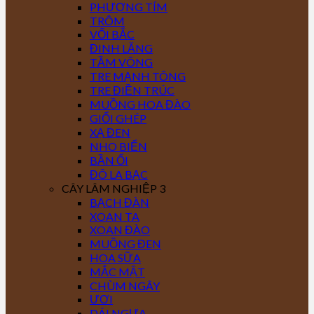
PHƯỢNG TÍM
TRÔM
VỐI BẮC
ĐINH LĂNG
TẦM VÔNG
TRE MẠNH TÔNG
TRE ĐIỀN TRÚC
MUỒNG HOA ĐÀO
GIỔI GHÉP
XẠ ĐEN
NHO BIỂN
BẦN ỔI
ĐÔ LA BẠC
CÂY LÂM NGHIỆP 3
BẠCH ĐÀN
XOAN TA
XOAN ĐÀO
MUỒNG ĐEN
HOA SỮA
MẮC MẬT
CHÙM NGÂY
ƯƠI
DÁI NGỰA