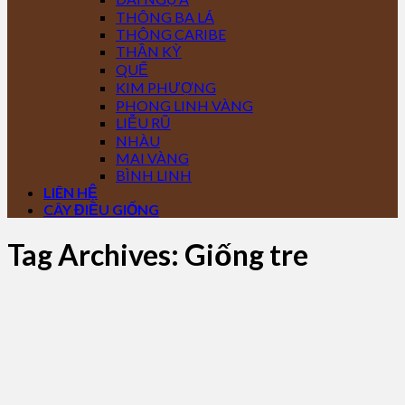
THÔNG BA LÁ
THÔNG CARIBE
THẦN KỲ
QUẾ
KIM PHƯỢNG
PHONG LINH VÀNG
LIỄU RŨ
NHÀU
MAI VÀNG
BÌNH LINH
LIÊN HỆ
CÂY ĐIỀU GIỐNG
Tag Archives:
Giống tre