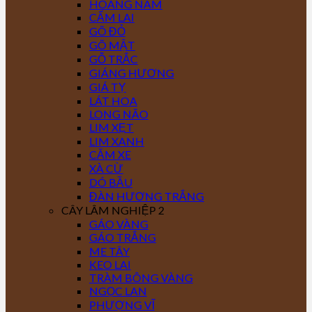
HOÀNG NAM
CẨM LAI
GÕ ĐỎ
GÕ MẬT
GỖ TRẮC
GIÁNG HƯƠNG
GIÁ TỴ
LÁT HOA
LONG NÃO
LIM XẸT
LIM XANH
CĂM XE
XÀ CỪ
DÓ BẦU
ĐÀN HƯƠNG TRẮNG
CÂY LÂM NGHIỆP 2
GÁO VÀNG
GÁO TRẮNG
ME TÂY
KEO LAI
TRÀM BÔNG VÀNG
NGỌC LAN
PHƯỢNG VĨ