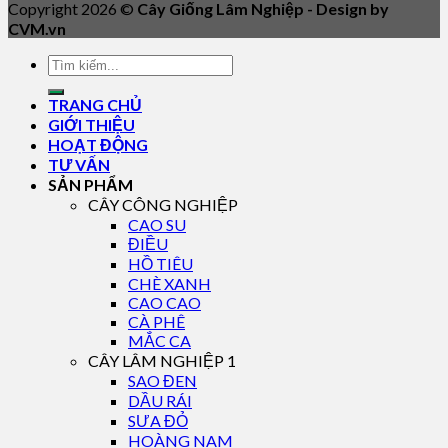
Copyright 2026 ©
Cây Giống Lâm Nghiệp - Design by
CVM.vn
TRANG CHỦ
GIỚI THIỆU
HOẠT ĐỘNG
TƯ VẤN
SẢN PHẨM
CÂY CÔNG NGHIỆP
CAO SU
ĐIỀU
HỒ TIÊU
CHÈ XANH
CAO CAO
CÀ PHÊ
MẮC CA
CÂY LÂM NGHIỆP 1
SAO ĐEN
DẦU RÁI
SƯA ĐỎ
HOÀNG NAM