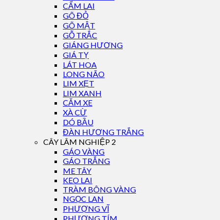
CẨM LAI
GÕ ĐỎ
GÕ MẬT
GỖ TRẮC
GIÁNG HƯƠNG
GIÁ TỴ
LÁT HOA
LONG NÃO
LIM XẸT
LIM XANH
CĂM XE
XÀ CỪ
DÓ BẦU
ĐÀN HƯƠNG TRẮNG
CÂY LÂM NGHIỆP 2
GÁO VÀNG
GÁO TRẮNG
ME TÂY
KEO LAI
TRÀM BÔNG VÀNG
NGỌC LAN
PHƯỢNG VĨ
PHƯỢNG TÍM