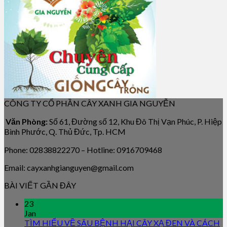
CÔNG TY CỔ PHẦN CÂY XANH GIA NGUYỄN
Văn Phòng:
Số 61, Đường số 12, Khu Đô Thị Vạn Phúc, P. Hiệp
Bình Phước, Q. Thủ Đức, Tp. HCM
Phone: 02838822270 – Hotline: 0916709468
Email: cayxanhgianguyen@gmail.com
BÀI VIẾT GẦN ĐÂY
23
Jan
TÌM HIỂU VỀ SÂU BỆNH HẠI CÂY XẠ ĐEN VÀ CÁCH