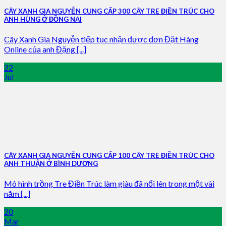
CÂY XANH GIA NGUYỄN CUNG CẤP 300 CÂY TRE ĐIỀN TRÚC CHO
ANH HÙNG Ở ĐỒNG NAI
Cây Xanh Gia Nguyễn tiếp tục nhận được đơn Đặt Hàng
Online của anh Đặng [...]
22
Jul
CÂY XANH GIA NGUYỄN CUNG CẤP 100 CÂY TRE ĐIỀN TRÚC CHO
ANH THUẬN Ở BÌNH DƯƠNG
Mô hình trồng Tre Điền Trúc làm giàu đã nổi lên trong một vài
năm [...]
20
Mar