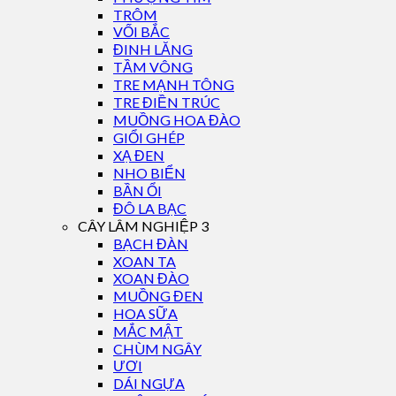
TRÔM
VỐI BẮC
ĐINH LĂNG
TẦM VÔNG
TRE MẠNH TÔNG
TRE ĐIỀN TRÚC
MUỒNG HOA ĐÀO
GIỔI GHÉP
XẠ ĐEN
NHO BIỂN
BẦN ỔI
ĐÔ LA BẠC
CÂY LÂM NGHIỆP 3
BẠCH ĐÀN
XOAN TA
XOAN ĐÀO
MUỒNG ĐEN
HOA SỮA
MẮC MẬT
CHÙM NGÂY
ƯƠI
DÁI NGỰA