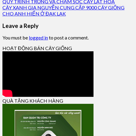
QUY TRÌNH TRỒNG VÀ CHĂM SÓC CÂY LÁT HOA
CÂY XANH GIA NGUYỄN CUNG CẤP 9000 CÂY GIỐNG
CHO ANH HIỂN Ở ĐAK LAK
Leave a Reply
You must be
logged in
to post a comment.
HOẠT ĐỘNG BÁN CÂY GIỐNG
QUÀ TẶNG KHÁCH HÀNG