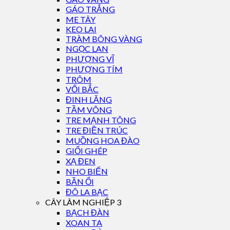
GÁO TRẮNG
ME TÂY
KEO LAI
TRÀM BÔNG VÀNG
NGỌC LAN
PHƯỢNG VĨ
PHƯỢNG TÍM
TRÔM
VỐI BẮC
ĐINH LĂNG
TẦM VÔNG
TRE MẠNH TÔNG
TRE ĐIỀN TRÚC
MUỒNG HOA ĐÀO
GIỔI GHÉP
XẠ ĐEN
NHO BIỂN
BẦN ỔI
ĐÔ LA BẠC
CÂY LÂM NGHIỆP 3
BẠCH ĐÀN
XOAN TA