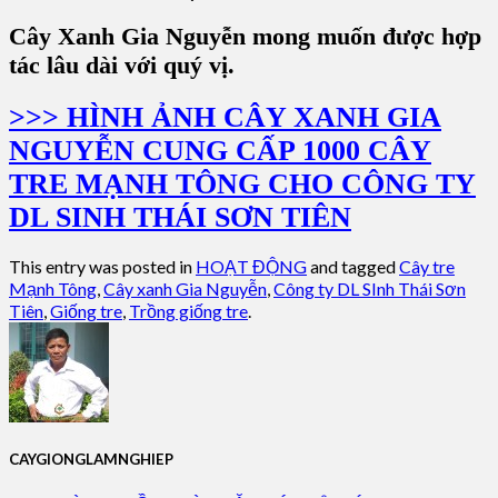
Cây Xanh Gia Nguyễn mong muốn được hợp
tác lâu dài với quý vị.
>>> HÌNH ẢNH CÂY XANH GIA
NGUYỄN CUNG CẤP 1000 CÂY
TRE MẠNH TÔNG CHO CÔNG TY
DL SINH THÁI SƠN TIÊN
This entry was posted in
HOẠT ĐỘNG
and tagged
Cây tre
Mạnh Tông
,
Cây xanh Gia Nguyễn
,
Công ty DL SInh Thái Sơn
Tiên
,
Giống tre
,
Trồng giống tre
.
CAYGIONGLAMNGHIEP