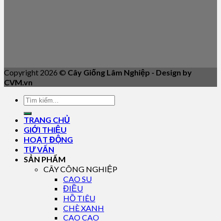
Copyright 2026 ©
Cây Giống Lâm Nghiệp - Design by
CVM.vn
TRANG CHỦ
GIỚI THIỆU
HOẠT ĐỘNG
TƯ VẤN
SẢN PHẨM
CÂY CÔNG NGHIỆP
CAO SU
ĐIỀU
HỒ TIÊU
CHÈ XANH
CAO CAO