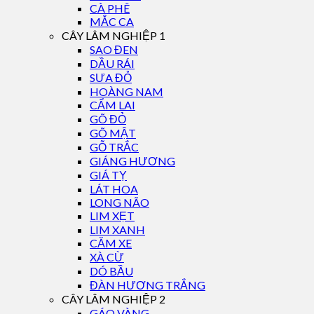
CÀ PHÊ
MẮC CA
CÂY LÂM NGHIỆP 1
SAO ĐEN
DẦU RÁI
SƯA ĐỎ
HOÀNG NAM
CẨM LAI
GÕ ĐỎ
GÕ MẬT
GỖ TRẮC
GIÁNG HƯƠNG
GIÁ TỴ
LÁT HOA
LONG NÃO
LIM XẸT
LIM XANH
CĂM XE
XÀ CỪ
DÓ BẦU
ĐÀN HƯƠNG TRẮNG
CÂY LÂM NGHIỆP 2
GÁO VÀNG