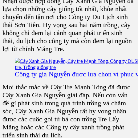
Nhận được hợp đồng C
ây Xanh Gia Nguyễn
đã
lựa chọn những
cây giống
tốt nhất, khỏe nhất
chuyển đến tận nơi cho
Công ty Du Lịch sinh
thái Sơn Tiên
. Hy vọng sau hai năm trồng, cây
không chỉ đem lại cảnh quan phát triển sinh
thái, du lịch cho công ty mà còn đem lại nguồn
lợi từ chính M
ăng Tre
.
Công ty gia Nguyễn được lựa chọn vì phục v
Mọi thắc mắc về
Cây Tre Mạnh Tông
đã được
C
ây Xanh Gia Nguyễn
giải đáp. Nếu còn vấn
đề gì phát sinh trong quá trình trồng và chăm
sóc, C
ây Xanh Gia Nguyễn
rất hy vọng nhận
được các cuộc gọi từ bà con
trồng Tre Lấy
Măng
hoặc các C
ông ty cây xanh
trồng phát
triển
sinh thái du lịch
.