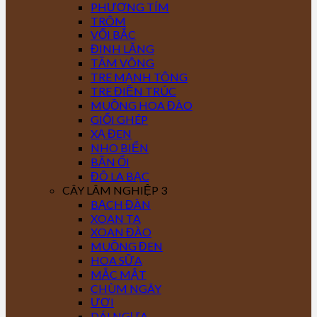
PHƯỢNG TÍM
TRÔM
VỐI BẮC
ĐINH LĂNG
TẦM VÔNG
TRE MẠNH TÔNG
TRE ĐIỀN TRÚC
MUỒNG HOA ĐÀO
GIỔI GHÉP
XẠ ĐEN
NHO BIỂN
BẦN ỔI
ĐÔ LA BẠC
CÂY LÂM NGHIỆP 3
BẠCH ĐÀN
XOAN TA
XOAN ĐÀO
MUỒNG ĐEN
HOA SỮA
MẮC MẬT
CHÙM NGÂY
ƯƠI
DÁI NGỰA