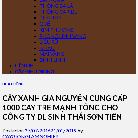
THÔNG BA LÁ
THÔNG CARIBE
THẦN KỲ
QUẾ
KIM PHƯỢNG
PHONG LINH VÀNG
LIỄU RŨ
NHÀU
MAI VÀNG
BÌNH LINH
LIÊN HỆ
CÂY ĐIỀU GIỐNG
HOẠT ĐỘNG
CÂY XANH GIA NGUYỄN CUNG CẤP
1000 CÂY TRE MẠNH TÔNG CHO
CÔNG TY DL SINH THÁI SƠN TIÊN
Posted on
27/07/2016
21/03/2019
by
CAYGIONGLAMNGHIEP