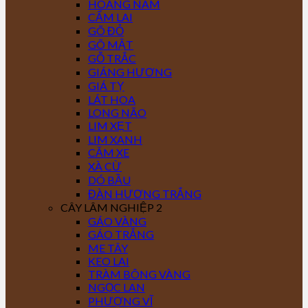
HOÀNG NAM
CẨM LAI
GÕ ĐỎ
GÕ MẬT
GỖ TRẮC
GIÁNG HƯƠNG
GIÁ TỴ
LÁT HOA
LONG NÃO
LIM XẸT
LIM XANH
CĂM XE
XÀ CỪ
DÓ BẦU
ĐÀN HƯƠNG TRẮNG
CÂY LÂM NGHIỆP 2
GÁO VÀNG
GÁO TRẮNG
ME TÂY
KEO LAI
TRÀM BÔNG VÀNG
NGỌC LAN
PHƯỢNG VĨ