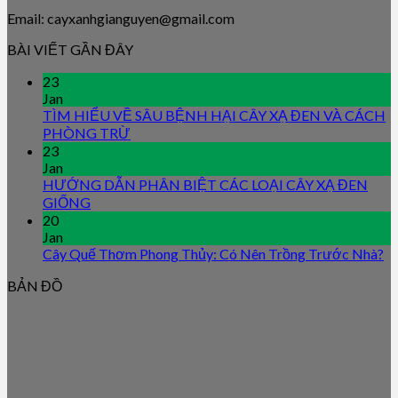
Email: cayxanhgianguyen@gmail.com
BÀI VIẾT GẦN ĐÂY
23
Jan
TÌM HIỂU VỀ SÂU BỆNH HẠI CÂY XẠ ĐEN VÀ CÁCH
PHÒNG TRỪ
23
Jan
HƯỚNG DẪN PHÂN BIỆT CÁC LOẠI CÂY XẠ ĐEN
GIỐNG
20
Jan
Cây Quế Thơm Phong Thủy: Có Nên Trồng Trước Nhà?
BẢN ĐỒ