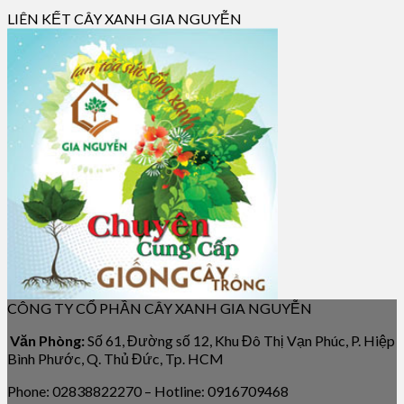
LIÊN KẾT CÂY XANH GIA NGUYỄN
CÔNG TY CỔ PHẦN CÂY XANH GIA NGUYỄN
Văn Phòng:
Số 61, Đường số 12, Khu Đô Thị Vạn Phúc, P. Hiệp
Bình Phước, Q. Thủ Đức, Tp. HCM
Phone: 02838822270 – Hotline: 0916709468