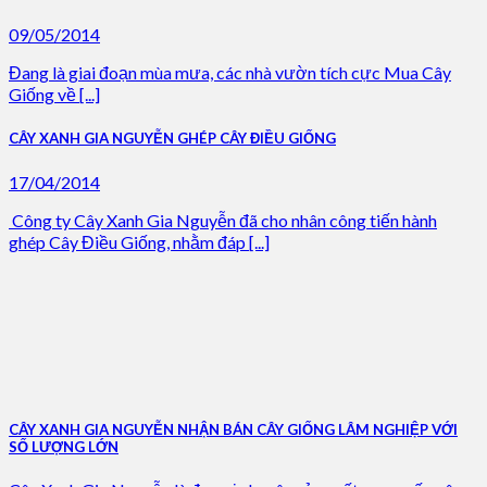
09/05/2014
Đang là giai đoạn mùa mưa, các nhà vườn tích cực Mua Cây
Giống về [...]
CÂY XANH GIA NGUYỄN GHÉP CÂY ĐIỀU GIỐNG
17/04/2014
Công ty Cây Xanh Gia Nguyễn đã cho nhân công tiến hành
ghép Cây Điều Giống, nhằm đáp [...]
CÂY XANH GIA NGUYỄN NHẬN BÁN CÂY GIỐNG LÂM NGHIỆP VỚI
SỐ LƯỢNG LỚN