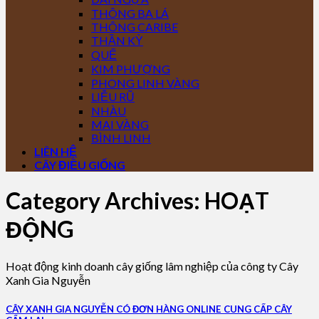
THÔNG BA LÁ
THÔNG CARIBE
THẦN KỲ
QUẾ
KIM PHƯỢNG
PHONG LINH VÀNG
LIỄU RŨ
NHÀU
MAI VÀNG
BÌNH LINH
LIÊN HỆ
CÂY ĐIỀU GIỐNG
Category Archives:
HOẠT
ĐỘNG
Hoạt động kinh doanh cây giống lâm nghiệp của công ty Cây
Xanh Gia Nguyễn
CÂY XANH GIA NGUYỄN CÓ ĐƠN HÀNG ONLINE CUNG CẤP CÂY