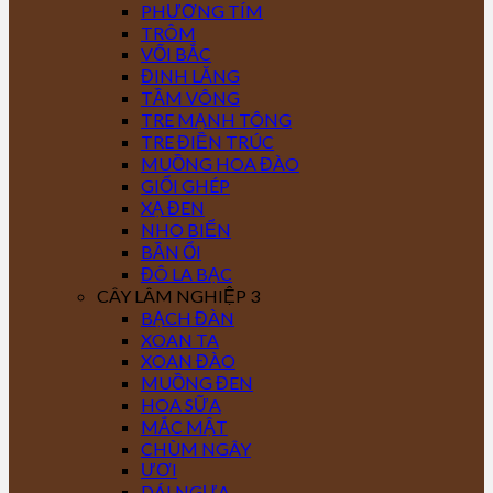
PHƯỢNG TÍM
TRÔM
VỐI BẮC
ĐINH LĂNG
TẦM VÔNG
TRE MẠNH TÔNG
TRE ĐIỀN TRÚC
MUỒNG HOA ĐÀO
GIỔI GHÉP
XẠ ĐEN
NHO BIỂN
BẦN ỔI
ĐÔ LA BẠC
CÂY LÂM NGHIỆP 3
BẠCH ĐÀN
XOAN TA
XOAN ĐÀO
MUỒNG ĐEN
HOA SỮA
MẮC MẬT
CHÙM NGÂY
ƯƠI
DÁI NGỰA