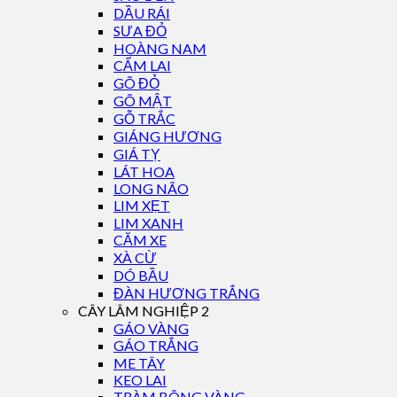
DẦU RÁI
SƯA ĐỎ
HOÀNG NAM
CẨM LAI
GÕ ĐỎ
GÕ MẬT
GỖ TRẮC
GIÁNG HƯƠNG
GIÁ TỴ
LÁT HOA
LONG NÃO
LIM XẸT
LIM XANH
CĂM XE
XÀ CỪ
DÓ BẦU
ĐÀN HƯƠNG TRẮNG
CÂY LÂM NGHIỆP 2
GÁO VÀNG
GÁO TRẮNG
ME TÂY
KEO LAI
TRÀM BÔNG VÀNG