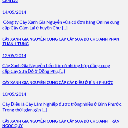
CẨM LAI
14/05/2014
Công ty Cây Xanh Gia Nguyễn vừa có đơn hàng Online cung
cấp Cây Cẩm Lai ở huyện Chư [...]
CÂY XANH GIA NGUYỄN CUNG CẤP CÂY SƯA ĐỎ CHO ANH PHAN
THANH TÙNG
12/05/2014
Cây Xanh Gia Nguyễn tiếp tục có những hợp đồng cung
cấp Cây Sưa Đỏ ở Đồng Phú, [...]
CÂY XANH GIA NGUYỄN CUNG CẤP CÂY ĐIỀU Ở BÌNH PHƯỚC
10/05/2014
Cây Điều là Cây Lâm Nghiệp được trồng nhiều ở Bình Phước.
Trong thời gian gần [...]
CÂY XANH GIA NGUYỄN CUNG CẤP CÂY SƯA ĐỎ CHO ANH TRẦN
NGỌC QUÝ