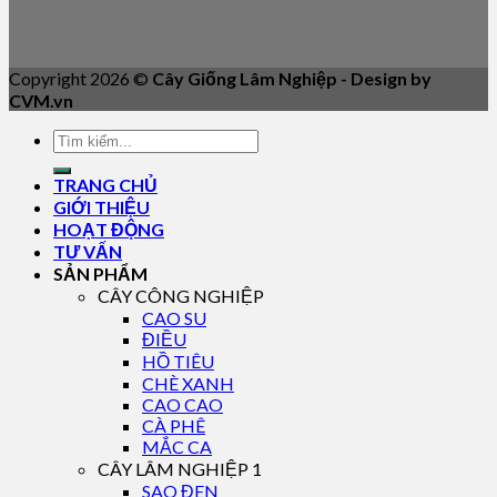
Copyright 2026 ©
Cây Giống Lâm Nghiệp - Design by
CVM.vn
TRANG CHỦ
GIỚI THIỆU
HOẠT ĐỘNG
TƯ VẤN
SẢN PHẨM
CÂY CÔNG NGHIỆP
CAO SU
ĐIỀU
HỒ TIÊU
CHÈ XANH
CAO CAO
CÀ PHÊ
MẮC CA
CÂY LÂM NGHIỆP 1
SAO ĐEN