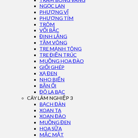
NGỌC LAN
PHƯỢNG VĨ
PHƯỢNG TÍM
TRÔM
VỐI BẮC
ĐINH LĂNG
TẦM VÔNG
TRE MẠNH TÔNG
TRE ĐIỀN TRÚC
MUỒNG HOA ĐÀO
GIỔI GHÉP
XẠ ĐEN
NHO BIỂN
BẦN ỔI
ĐÔ LA BẠC
CÂY LÂM NGHIỆP 3
BẠCH ĐÀN
XOAN TA
XOAN ĐÀO
MUỒNG ĐEN
HOA SỮA
MẮC MẬT