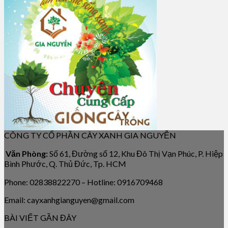
CÔNG TY CỔ PHẦN CÂY XANH GIA NGUYỄN
Văn Phòng:
Số 61, Đường số 12, Khu Đô Thị Vạn Phúc, P. Hiệp
Bình Phước, Q. Thủ Đức, Tp. HCM
Phone: 02838822270 – Hotline: 0916709468
Email: cayxanhgianguyen@gmail.com
BÀI VIẾT GẦN ĐÂY