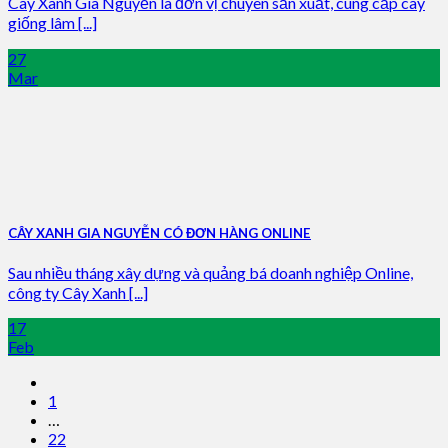
Cây Xanh Gia Nguyễn là đơn vị chuyên sản xuất, cung cấp cây
giống lâm [...]
27
Mar
CÂY XANH GIA NGUYỄN CÓ ĐƠN HÀNG ONLINE
Sau nhiều tháng xây dựng và quảng bá doanh nghiệp Online,
công ty Cây Xanh [...]
17
Feb
1
…
22