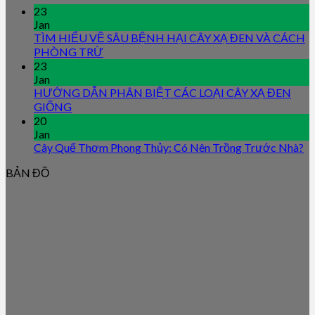
23
Jan
TÌM HIỂU VỀ SÂU BỆNH HẠI CÂY XẠ ĐEN VÀ CÁCH
PHÒNG TRỪ
23
Jan
HƯỚNG DẪN PHÂN BIỆT CÁC LOẠI CÂY XẠ ĐEN
GIỐNG
20
Jan
Cây Quế Thơm Phong Thủy: Có Nên Trồng Trước Nhà?
BẢN ĐỒ