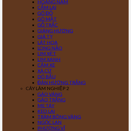
HOÀNG NAM
CẨM LAI
GÕ ĐỎ
GÕ MẬT
GỖ TRẮC
GIÁNG HƯƠNG
GIÁ TỴ
LÁT HOA
LONG NÃO
LIM XẸT
LIM XANH
CĂM XE
XÀ CỪ
DÓ BẦU
ĐÀN HƯƠNG TRẮNG
CÂY LÂM NGHIỆP 2
GÁO VÀNG
GÁO TRẮNG
ME TÂY
KEO LAI
TRÀM BÔNG VÀNG
NGỌC LAN
PHƯỢNG VĨ