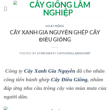
Skip
to
content
HOẠT ĐỘNG
CÂY XANH GIA NGUYỄN GHÉP CÂY
ĐIỀU GIỐNG
POSTED ON
17/04/2014
BY
CAYGIONGLAMNGHIEP
Công ty
Cây Xanh Gia Nguyễn
đã cho nhân
công tiến hành ghép
Cây Điều Giống
, nhằm
đáp ứng nhu cầu trồng cây vào mùa mưa của
người dân.