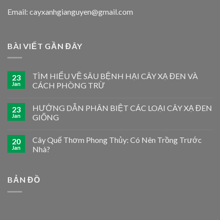
Email: cayxanhgianguyen@gmail.com
BÀI VIẾT GẦN ĐÂY
TÌM HIỂU VỀ SÂU BỆNH HẠI CÂY XẠ ĐEN VÀ
23
Jan
CÁCH PHÒNG TRỪ
HƯỚNG DẪN PHÂN BIỆT CÁC LOẠI CÂY XẠ ĐEN
23
Jan
GIỐNG
Cây Quế Thơm Phong Thủy: Có Nên Trồng Trước
20
Jan
Nhà?
BẢN ĐỒ