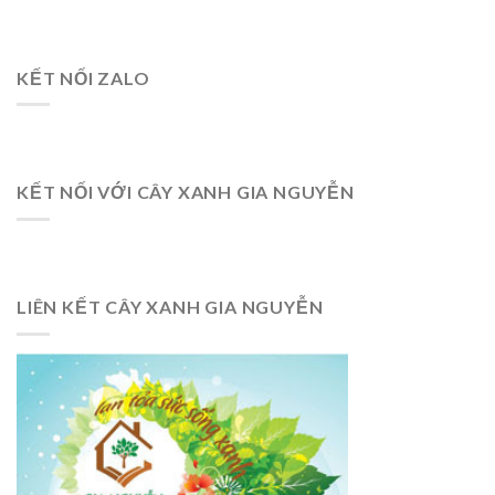
KẾT NỐI ZALO
KẾT NỐI VỚI CÂY XANH GIA NGUYỄN
LIÊN KẾT CÂY XANH GIA NGUYỄN