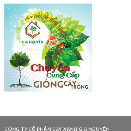
CÔNG TY CỔ PHẦN CÂY XANH GIA NGUYỄN