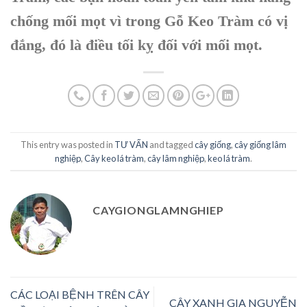
chống mối mọt vì trong Gỗ Keo Tràm có vị
đắng, đó là điều tối kỵ đối với mối mọt.
This entry was posted in
TƯ VẤN
and tagged
cây giống
,
cây giống lâm
nghiệp
,
Cây keo lá tràm
,
cây lâm nghiệp
,
keo lá tràm
.
CAYGIONGLAMNGHIEP
CÁC LOẠI BỆNH TRÊN CÂY
CÂY XANH GIA NGUYỄN