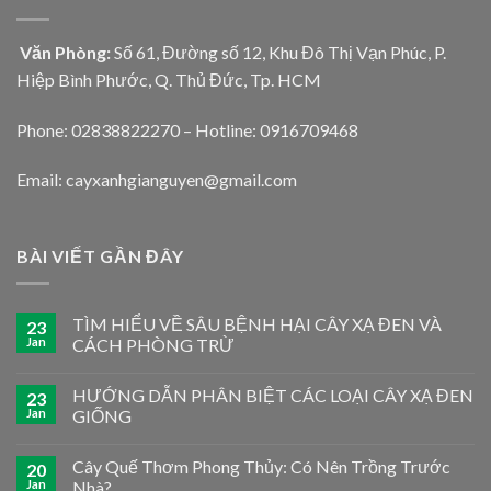
Văn Phòng:
Số 61, Đường số 12, Khu Đô Thị Vạn Phúc, P.
Hiệp Bình Phước, Q. Thủ Đức, Tp. HCM
Phone: 02838822270 – Hotline: 0916709468
Email: cayxanhgianguyen@gmail.com
BÀI VIẾT GẦN ĐÂY
TÌM HIỂU VỀ SÂU BỆNH HẠI CÂY XẠ ĐEN VÀ
23
Jan
CÁCH PHÒNG TRỪ
HƯỚNG DẪN PHÂN BIỆT CÁC LOẠI CÂY XẠ ĐEN
23
Jan
GIỐNG
Cây Quế Thơm Phong Thủy: Có Nên Trồng Trước
20
Jan
Nhà?