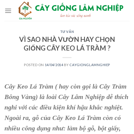
Skip
to
content
TƯ VẤN
VÌ SAO NHÀ VƯỜN HAY CHỌN
GIỐNG CÂY KEO LÁ TRÀM ?
POSTED ON
14/04/2014
BY
CAYGIONGLAMNGHIEP
Cây Keo Lá Tràm ( hay còn gọi là Cây Tràm
Bông Vàng) là loài Cây Lâm Nghiệp dễ thích
nghi với các điều kiện khí hậu khắc nghiệt.
Ngoài ra, gỗ của Cây Keo Lá Tràm còn có
nhiều công dụng như: làm bộ gỗ, bột giấy,