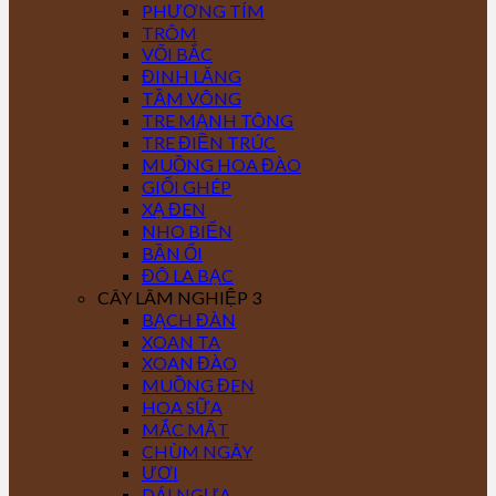
PHƯỢNG TÍM
TRÔM
VỐI BẮC
ĐINH LĂNG
TẦM VÔNG
TRE MẠNH TÔNG
TRE ĐIỀN TRÚC
MUỒNG HOA ĐÀO
GIỔI GHÉP
XẠ ĐEN
NHO BIỂN
BẦN ỔI
ĐÔ LA BẠC
CÂY LÂM NGHIỆP 3
BẠCH ĐÀN
XOAN TA
XOAN ĐÀO
MUỒNG ĐEN
HOA SỮA
MẮC MẬT
CHÙM NGÂY
ƯƠI
DÁI NGỰA