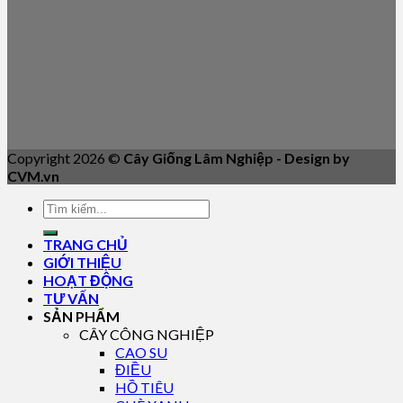
Copyright 2026 ©
Cây Giống Lâm Nghiệp - Design by
CVM.vn
TRANG CHỦ
GIỚI THIỆU
HOẠT ĐỘNG
TƯ VẤN
SẢN PHẨM
CÂY CÔNG NGHIỆP
CAO SU
ĐIỀU
HỒ TIÊU