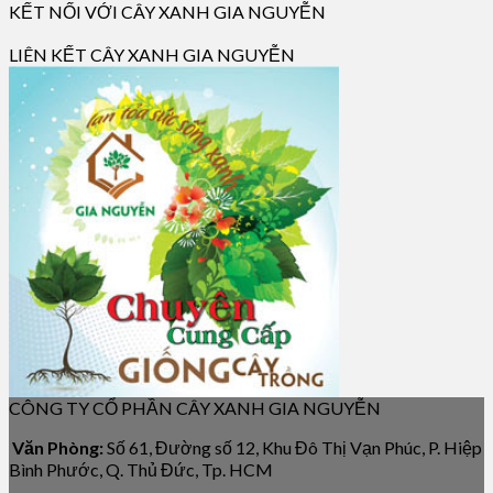
KẾT NỐI VỚI CÂY XANH GIA NGUYỄN
LIÊN KẾT CÂY XANH GIA NGUYỄN
CÔNG TY CỔ PHẦN CÂY XANH GIA NGUYỄN
Văn Phòng:
Số 61, Đường số 12, Khu Đô Thị Vạn Phúc, P. Hiệp
Bình Phước, Q. Thủ Đức, Tp. HCM