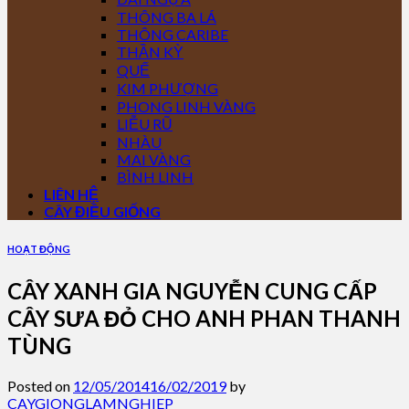
THÔNG BA LÁ
THÔNG CARIBE
THẦN KỲ
QUẾ
KIM PHƯỢNG
PHONG LINH VÀNG
LIỄU RŨ
NHÀU
MAI VÀNG
BÌNH LINH
LIÊN HỆ
CÂY ĐIỀU GIỐNG
HOẠT ĐỘNG
CÂY XANH GIA NGUYỄN CUNG CẤP
CÂY SƯA ĐỎ CHO ANH PHAN THANH
TÙNG
Posted on
12/05/2014
16/02/2019
by
CAYGIONGLAMNGHIEP