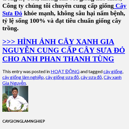
Công ty chúng tôi chuyên cung cấp giống
Cây
Sưa Đỏ
khỏe mạnh, không sâu hại nấm bệnh,
tỷ lệ sống 100% và đạt tiêu chuẩn giống cây
trồng.
>>> HÌNH ẢNH CÂY XANH GIA
NGUYỄN CUNG CẤP CÂY SƯA ĐỎ
CHO ANH PHAN THANH TÙNG
This entry was posted in
HOẠT ĐỘNG
and tagged
cây giống
,
cây giống lâm nghiệp
,
cây giống sưa đỏ
,
cây sưa đỏ
,
Cây xanh
Gia Nguyễn
.
CAYGIONGLAMNGHIEP