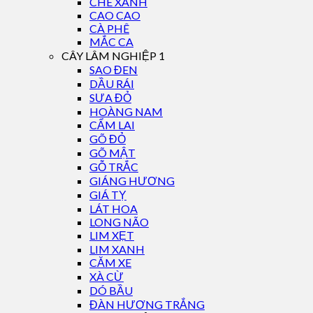
CHÈ XANH
CAO CAO
CÀ PHÊ
MẮC CA
CÂY LÂM NGHIỆP 1
SAO ĐEN
DẦU RÁI
SƯA ĐỎ
HOÀNG NAM
CẨM LAI
GÕ ĐỎ
GÕ MẬT
GỖ TRẮC
GIÁNG HƯƠNG
GIÁ TỴ
LÁT HOA
LONG NÃO
LIM XẸT
LIM XANH
CĂM XE
XÀ CỪ
DÓ BẦU
ĐÀN HƯƠNG TRẮNG