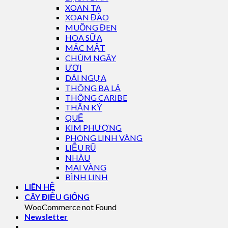
XOAN TA
XOAN ĐÀO
MUỒNG ĐEN
HOA SỮA
MẮC MẬT
CHÙM NGÂY
ƯƠI
DÁI NGỰA
THÔNG BA LÁ
THÔNG CARIBE
THẦN KỲ
QUẾ
KIM PHƯỢNG
PHONG LINH VÀNG
LIỄU RŨ
NHÀU
MAI VÀNG
BÌNH LINH
LIÊN HỆ
CÂY ĐIỀU GIỐNG
WooCommerce not Found
Newsletter