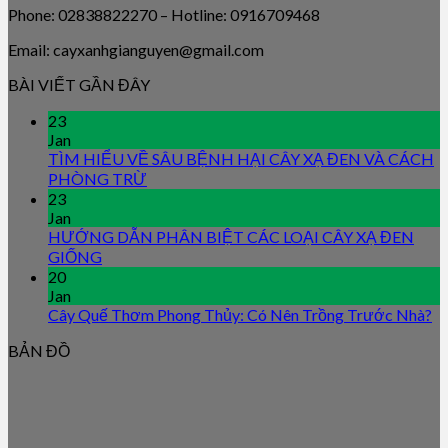
Phone: 02838822270 – Hotline: 0916709468
Email: cayxanhgianguyen@gmail.com
BÀI VIẾT GẦN ĐÂY
23
Jan
TÌM HIỂU VỀ SÂU BỆNH HẠI CÂY XẠ ĐEN VÀ CÁCH
PHÒNG TRỪ
23
Jan
HƯỚNG DẪN PHÂN BIỆT CÁC LOẠI CÂY XẠ ĐEN
GIỐNG
20
Jan
Cây Quế Thơm Phong Thủy: Có Nên Trồng Trước Nhà?
BẢN ĐỒ