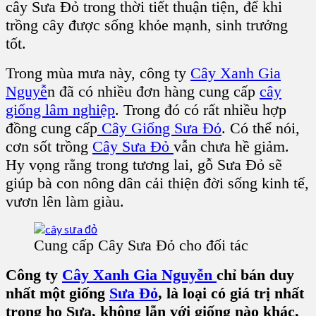
cây Sưa Đỏ trong thời tiết thuận tiện, để khi
trồng cây được sống khỏe mạnh, sinh trưởng
tốt.
Trong mùa mưa này, công ty
Cây Xanh Gia
Nguyễ
n đã có nhiều đơn hàng cung cấp
cây
giống lâm nghiệp
. Trong đó có rất nhiều hợp
đồng cung cấp
Cây Giống Sưa Đỏ
. Có thể nói,
cơn sốt trồng
Cây Sưa Đỏ
vẫn chưa hề giảm.
Hy vọng rằng trong tương lai, gỗ Sưa Đỏ sẽ
giúp bà con nông dân cải thiện đời sống kinh tế,
vươn lên làm giàu.
Cung cấp Cây Sưa Đỏ cho đối tác
Công ty
Cây Xanh Gia Nguyễn
chỉ bán duy
nhất một giống
Sưa Đỏ
, là loại có giá trị nhất
trong họ Sưa, không lẫn với giống nào khác,