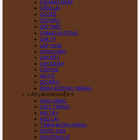
HOÀNG NAM
CẨM LAI
GÕ ĐỎ
GÕ MẬT
GỖ TRẮC
GIÁNG HƯƠNG
GIÁ TỴ
LÁT HOA
LONG NÃO
LIM XẸT
LIM XANH
CĂM XE
XÀ CỪ
DÓ BẦU
ĐÀN HƯƠNG TRẮNG
CÂY LÂM NGHIỆP 2
GÁO VÀNG
GÁO TRẮNG
ME TÂY
KEO LAI
TRÀM BÔNG VÀNG
NGỌC LAN
PHƯỢNG VĨ