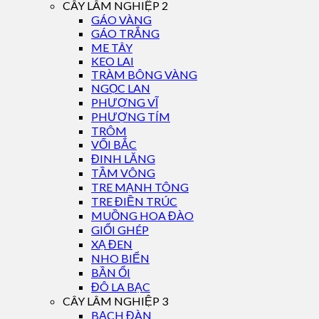
CÂY LÂM NGHIỆP 2
GÁO VÀNG
GÁO TRẮNG
ME TÂY
KEO LAI
TRÀM BÔNG VÀNG
NGỌC LAN
PHƯỢNG VĨ
PHƯỢNG TÍM
TRÔM
VỐI BẮC
ĐINH LĂNG
TẦM VÔNG
TRE MẠNH TÔNG
TRE ĐIỀN TRÚC
MUỒNG HOA ĐÀO
GIỔI GHÉP
XẠ ĐEN
NHO BIỂN
BẦN ỔI
ĐÔ LA BẠC
CÂY LÂM NGHIỆP 3
BẠCH ĐÀN