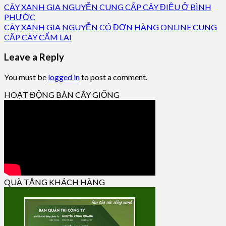
CÂY XANH GIA NGUYỄN CUNG CẤP CÂY ĐIỀU Ở BÌNH
PHƯỚC
CÂY XANH GIA NGUYỄN CÓ ĐƠN HÀNG ONLINE CUNG
CẤP CÂY CẨM LAI
Leave a Reply
You must be
logged in
to post a comment.
HOẠT ĐỘNG BÁN CÂY GIỐNG
QUÀ TẶNG KHÁCH HÀNG