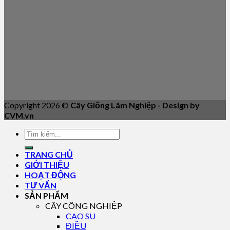
Copyright 2026 ©
Cây Giống Lâm Nghiệp - Design by
CVM.vn
TRANG CHỦ
GIỚI THIỆU
HOẠT ĐỘNG
TƯ VẤN
SẢN PHẨM
CÂY CÔNG NGHIỆP
CAO SU
ĐIỀU