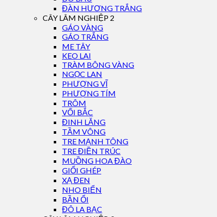
ĐÀN HƯƠNG TRẮNG
CÂY LÂM NGHIỆP 2
GÁO VÀNG
GÁO TRẮNG
ME TÂY
KEO LAI
TRÀM BÔNG VÀNG
NGỌC LAN
PHƯỢNG VĨ
PHƯỢNG TÍM
TRÔM
VỐI BẮC
ĐINH LĂNG
TẦM VÔNG
TRE MẠNH TÔNG
TRE ĐIỀN TRÚC
MUỒNG HOA ĐÀO
GIỔI GHÉP
XẠ ĐEN
NHO BIỂN
BẦN ỔI
ĐÔ LA BẠC