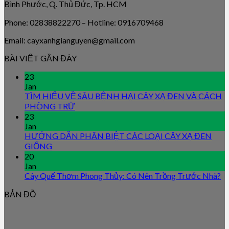
Bình Phước, Q. Thủ Đức, Tp. HCM
Phone: 02838822270 – Hotline: 0916709468
Email: cayxanhgianguyen@gmail.com
BÀI VIẾT GẦN ĐÂY
23
Jan
TÌM HIỂU VỀ SÂU BỆNH HẠI CÂY XẠ ĐEN VÀ CÁCH
PHÒNG TRỪ
23
Jan
HƯỚNG DẪN PHÂN BIỆT CÁC LOẠI CÂY XẠ ĐEN
GIỐNG
20
Jan
Cây Quế Thơm Phong Thủy: Có Nên Trồng Trước Nhà?
BẢN ĐỒ