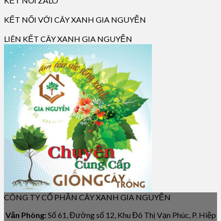
KẾT NỐI ZALO
KẾT NỐI VỚI CÂY XANH GIA NGUYỄN
LIÊN KẾT CÂY XANH GIA NGUYỄN
CÔNG TY CỔ PHẦN CÂY XANH GIA NGUYỄN
Văn Phòng:
Số 61, Đường số 12, Khu Đô Thị Vạn Phúc, P. Hiệp