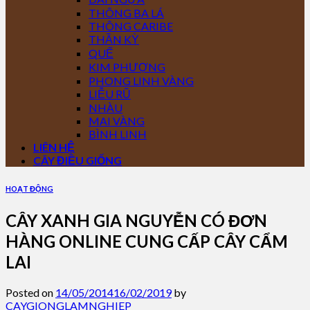
THÔNG BA LÁ
THÔNG CARIBE
THẦN KỲ
QUẾ
KIM PHƯỢNG
PHONG LINH VÀNG
LIỄU RŨ
NHÀU
MAI VÀNG
BÌNH LINH
LIÊN HỆ
CÂY ĐIỀU GIỐNG
HOẠT ĐỘNG
CÂY XANH GIA NGUYỄN CÓ ĐƠN
HÀNG ONLINE CUNG CẤP CÂY CẨM
LAI
Posted on
14/05/2014
16/02/2019
by
CAYGIONGLAMNGHIEP