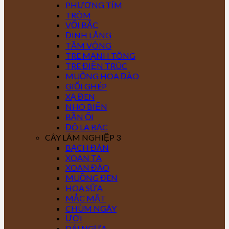
PHƯỢNG TÍM
TRÔM
VỐI BẮC
ĐINH LĂNG
TẦM VÔNG
TRE MẠNH TÔNG
TRE ĐIỀN TRÚC
MUỒNG HOA ĐÀO
GIỔI GHÉP
XẠ ĐEN
NHO BIỂN
BẦN ỔI
ĐÔ LA BẠC
CÂY LÂM NGHIỆP 3
BẠCH ĐÀN
XOAN TA
XOAN ĐÀO
MUỒNG ĐEN
HOA SỮA
MẮC MẬT
CHÙM NGÂY
ƯƠI
DÁI NGỰA