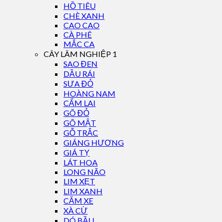
HỒ TIÊU
CHÈ XANH
CAO CAO
CÀ PHÊ
MẮC CA
CÂY LÂM NGHIỆP 1
SAO ĐEN
DẦU RÁI
SƯA ĐỎ
HOÀNG NAM
CẨM LAI
GÕ ĐỎ
GÕ MẬT
GỖ TRẮC
GIÁNG HƯƠNG
GIÁ TỴ
LÁT HOA
LONG NÃO
LIM XẸT
LIM XANH
CĂM XE
XÀ CỪ
DÓ BẦU