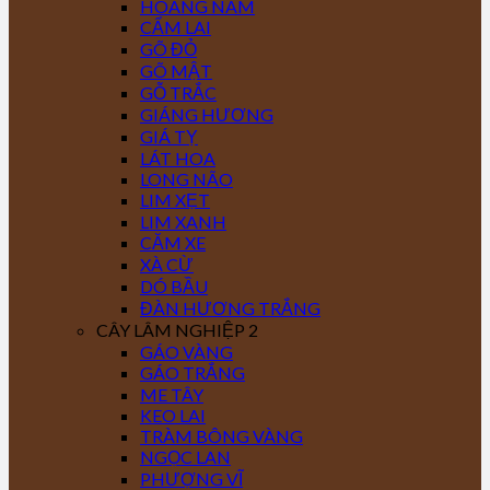
HOÀNG NAM
CẨM LAI
GÕ ĐỎ
GÕ MẬT
GỖ TRẮC
GIÁNG HƯƠNG
GIÁ TỴ
LÁT HOA
LONG NÃO
LIM XẸT
LIM XANH
CĂM XE
XÀ CỪ
DÓ BẦU
ĐÀN HƯƠNG TRẮNG
CÂY LÂM NGHIỆP 2
GÁO VÀNG
GÁO TRẮNG
ME TÂY
KEO LAI
TRÀM BÔNG VÀNG
NGỌC LAN
PHƯỢNG VĨ