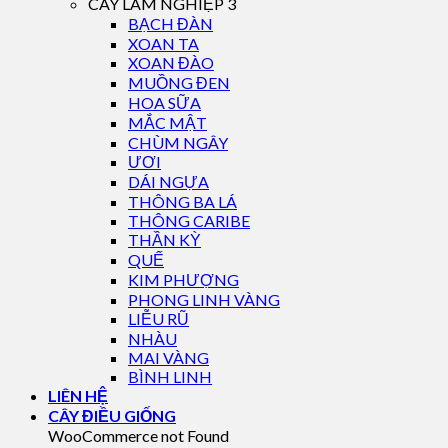
CÂY LÂM NGHIỆP 3
BẠCH ĐÀN
XOAN TA
XOAN ĐÀO
MUỒNG ĐEN
HOA SỮA
MẮC MẬT
CHÙM NGÂY
ƯƠI
DÁI NGỰA
THÔNG BA LÁ
THÔNG CARIBE
THẦN KỲ
QUẾ
KIM PHƯỢNG
PHONG LINH VÀNG
LIỄU RŨ
NHÀU
MAI VÀNG
BÌNH LINH
LIÊN HỆ
CÂY ĐIỀU GIỐNG
WooCommerce not Found