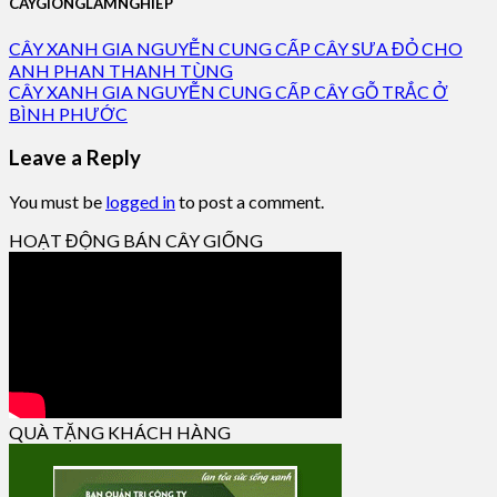
CAYGIONGLAMNGHIEP
CÂY XANH GIA NGUYỄN CUNG CẤP CÂY SƯA ĐỎ CHO
ANH PHAN THANH TÙNG
CÂY XANH GIA NGUYỄN CUNG CẤP CÂY GỖ TRẮC Ở
BÌNH PHƯỚC
Leave a Reply
You must be
logged in
to post a comment.
HOẠT ĐỘNG BÁN CÂY GIỐNG
QUÀ TẶNG KHÁCH HÀNG