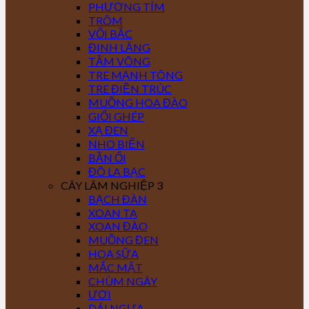
PHƯỢNG TÍM
TRÔM
VỐI BẮC
ĐINH LĂNG
TẦM VÔNG
TRE MẠNH TÔNG
TRE ĐIỀN TRÚC
MUỒNG HOA ĐÀO
GIỔI GHÉP
XẠ ĐEN
NHO BIỂN
BẦN ỔI
ĐÔ LA BẠC
CÂY LÂM NGHIỆP 3
BẠCH ĐÀN
XOAN TA
XOAN ĐÀO
MUỒNG ĐEN
HOA SỮA
MẮC MẬT
CHÙM NGÂY
ƯƠI
DÁI NGỰA