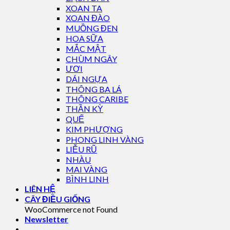
XOAN TA
XOAN ĐÀO
MUỒNG ĐEN
HOA SỮA
MẮC MẬT
CHÙM NGÂY
ƯƠI
DÁI NGỰA
THÔNG BA LÁ
THÔNG CARIBE
THẦN KỲ
QUẾ
KIM PHƯỢNG
PHONG LINH VÀNG
LIỄU RŨ
NHÀU
MAI VÀNG
BÌNH LINH
LIÊN HỆ
CÂY ĐIỀU GIỐNG
WooCommerce not Found
Newsletter