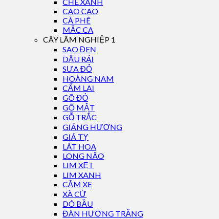
CHÈ XANH
CAO CAO
CÀ PHÊ
MẮC CA
CÂY LÂM NGHIỆP 1
SAO ĐEN
DẦU RÁI
SƯA ĐỎ
HOÀNG NAM
CẨM LAI
GÕ ĐỎ
GÕ MẬT
GỖ TRẮC
GIÁNG HƯƠNG
GIÁ TỴ
LÁT HOA
LONG NÃO
LIM XẸT
LIM XANH
CĂM XE
XÀ CỪ
DÓ BẦU
ĐÀN HƯƠNG TRẮNG