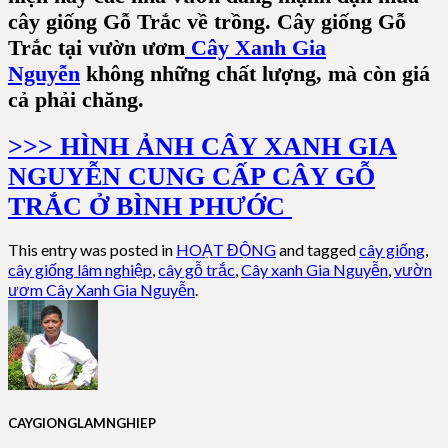
cây giống Gỗ Trắc về trồng. Cây giống Gỗ
Trắc tại vườn ươm
Cây Xanh Gia
Nguyễn
không những chất lượng, mà còn giá
cả phải chăng.
>>> HÌNH ẢNH CÂY XANH GIA
NGUYỄN CUNG CẤP CÂY GỖ
TRẮC Ở BÌNH PHƯỚC
This entry was posted in
HOẠT ĐỘNG
and tagged
cây giống
,
cây giống lâm nghiệp
,
cây gỗ trắc
,
Cây xanh Gia Nguyễn
,
vườn
ươm Cây Xanh Gia Nguyễn
.
CAYGIONGLAMNGHIEP