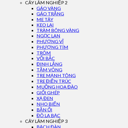
CÂY LÂM NGHIỆP 2
GÁO VÀNG
GÁO TRẮNG
ME TÂY
KEO LAI
TRÀM BÔNG VÀNG
NGỌC LAN
PHƯỢNG VĨ
PHƯỢNG TÍM
TRÔM
VỐI BẮC
ĐINH LĂNG
TẦM VÔNG
TRE MẠNH TÔNG
TRE ĐIỀN TRÚC
MUỒNG HOA ĐÀO
GIỔI GHÉP
XẠ ĐEN
NHO BIỂN
BẦN ỔI
ĐÔ LA BẠC
CÂY LÂM NGHIỆP 3
BẠCH ĐÀN