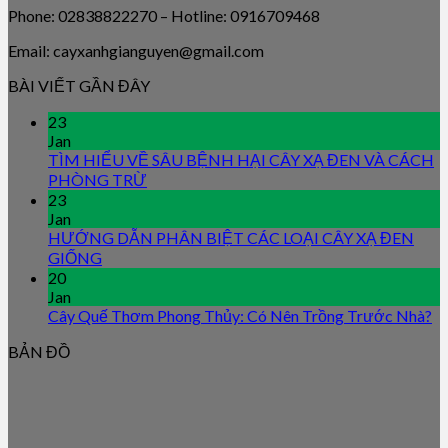
Phone: 02838822270 – Hotline: 0916709468
Email: cayxanhgianguyen@gmail.com
BÀI VIẾT GẦN ĐÂY
23
Jan
TÌM HIỂU VỀ SÂU BỆNH HẠI CÂY XẠ ĐEN VÀ CÁCH
PHÒNG TRỪ
23
Jan
HƯỚNG DẪN PHÂN BIỆT CÁC LOẠI CÂY XẠ ĐEN
GIỐNG
20
Jan
Cây Quế Thơm Phong Thủy: Có Nên Trồng Trước Nhà?
BẢN ĐỒ