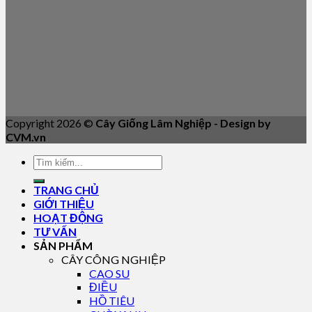
Copyright 2026 ©
Cây Giống Lâm Nghiệp - Design by
CVM.vn
TRANG CHỦ
GIỚI THIỆU
HOẠT ĐỘNG
TƯ VẤN
SẢN PHẨM
CÂY CÔNG NGHIỆP
CAO SU
ĐIỀU
HỒ TIÊU