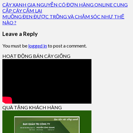
CÂY XANH GIA NGUYỄN CÓ ĐƠN HÀNG ONLINE CUNG
CẤP CÂY CẨM LAI
MUỒNG ĐEN ĐƯỢC TRỒNG VÀ CHĂM SÓC NHƯ THẾ
NÀO ?
Leave a Reply
You must be
logged in
to post a comment.
HOẠT ĐỘNG BÁN CÂY GIỐNG
QUÀ TẶNG KHÁCH HÀNG