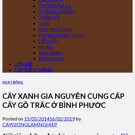
THÔNG BA LÁ
THÔNG CARIBE
THẦN KỲ
QUẾ
KIM PHƯỢNG
PHONG LINH VÀNG
LIỄU RŨ
NHÀU
MAI VÀNG
BÌNH LINH
LIÊN HỆ
CÂY ĐIỀU GIỐNG
HOẠT ĐỘNG
CÂY XANH GIA NGUYỄN CUNG CẤP
CÂY GỖ TRẮC Ở BÌNH PHƯỚC
Posted on
15/05/2014
16/02/2019
by
CAYGIONGLAMNGHIEP