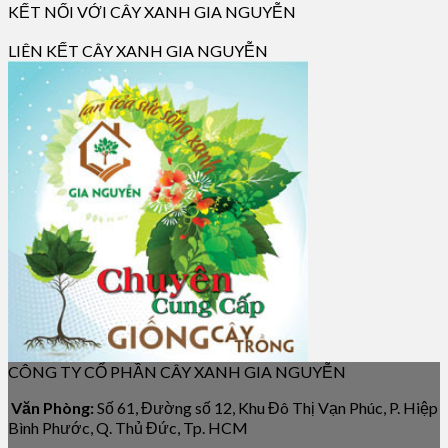
KẾT NỐI VỚI CÂY XANH GIA NGUYỄN
LIÊN KẾT CÂY XANH GIA NGUYỄN
CÔNG TY CỔ PHẦN CÂY XANH GIA NGUYỄN
Văn Phòng:
Số 61, Đường số 12, Khu Đô Thị Vạn Phúc, P. Hiệp
Bình Phước, Q. Thủ Đức, Tp. HCM