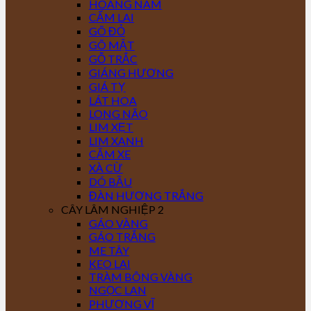
HOÀNG NAM
CẨM LAI
GÕ ĐỎ
GÕ MẬT
GỖ TRẮC
GIÁNG HƯƠNG
GIÁ TỴ
LÁT HOA
LONG NÃO
LIM XẸT
LIM XANH
CĂM XE
XÀ CỪ
DÓ BẦU
ĐÀN HƯƠNG TRẮNG
CÂY LÂM NGHIỆP 2
GÁO VÀNG
GÁO TRẮNG
ME TÂY
KEO LAI
TRÀM BÔNG VÀNG
NGỌC LAN
PHƯỢNG VĨ