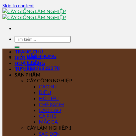
Skip to content
TRANG CHỦ
VĂN PHÒNG
GIỚI THIỆU
Email
HOẠT ĐỘNG
0283 88 222 70
TƯ VẤN
SẢN PHẨM
CÂY CÔNG NGHIỆP
CAO SU
ĐIỀU
HỒ TIÊU
CHÈ XANH
CAO CAO
CÀ PHÊ
MẮC CA
CÂY LÂM NGHIỆP 1
SAO ĐEN