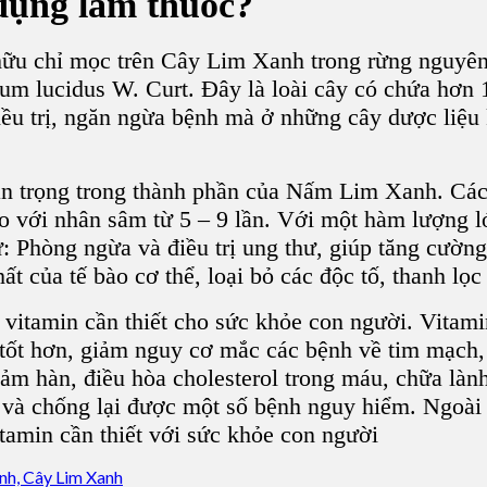
dụng làm thuốc?
hữu chỉ mọc trên C
ây Lim Xanh
trong rừng nguyên
um lucidus W. Curt. Đây là loài cây
có chứa hơn 1
 điều trị, ngăn ngừa bệnh mà ở những cây dược li
 trọng trong thành phần của N
ấm Lim Xanh
. Cá
 với nhân sâm từ 5 – 9 lần. Với một hàm lượng 
như: Phòng ngừa và điều trị ung thư, giúp tăng cườn
ất của tế bào cơ thể, loại bỏ các độc tố, thanh lọ
 vitamin cần thiết cho sức khỏe con người. Vita
ệc tốt hơn, giảm nguy cơ mắc các bệnh về tim mạch
 hàn, điều hòa cholesterol trong máu, chữa lành 
óa và chống lại được một số bệnh nguy hiểm. Ngoài
amin cần thiết với sức khỏe con người