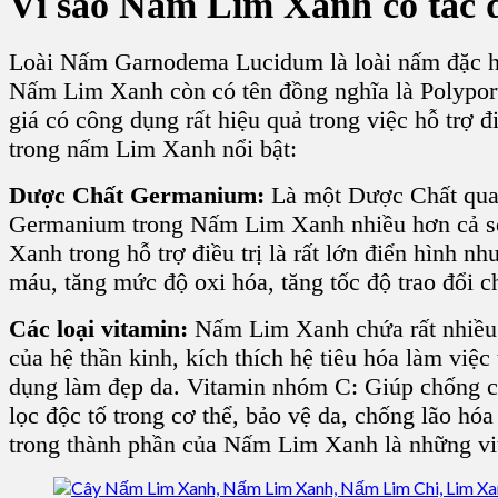
Vì sao N
ấm Lim Xanh
có tác 
Loài N
ấm Garnodema Lucidum
là loài nấm đặc 
Nấm Lim Xanh
còn có tên đồng nghĩa là Polypor
giá có công dụng rất hiệu quả trong việc hỗ trợ
trong
nấm Lim Xanh
nổi bật:
Dược Chất Germanium
:
Là một Dược Chất quan
Germanium trong Nấm Lim Xanh nhiều hơn cả so
Xanh
trong hỗ trợ điều trị là rất lớn điển hình 
máu, tăng mức độ oxi hóa, tăng tốc độ trao đổi ch
Các loại vitamin:
Nấm Lim Xanh
chứa rất nhiều
của hệ thần kinh, kích thích hệ tiêu hóa làm vi
dụng làm đẹp da. Vitamin nhóm C: Giúp chống cảm
lọc độc tố trong cơ thể, bảo vệ da, chống lão h
trong thành phần của Nấm Lim Xanh là những vit