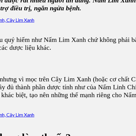
ên được rất nhiều người tin dùng.
Nấm Lim Xanh
trợ điều trị, ngăn ngừa bệnh.
ệu quý hiếm
như Nấm Lim Xanh chứ không phải bất
các dược liệu khác.
 nhưng vì mọc trên
Cây Lim Xanh
(hoặc cơ chất C
đầy đủ thành phần dược tính như của N
ấm Linh Ch
 khác biệt, tạo nên những thế mạnh riêng cho N
ấm