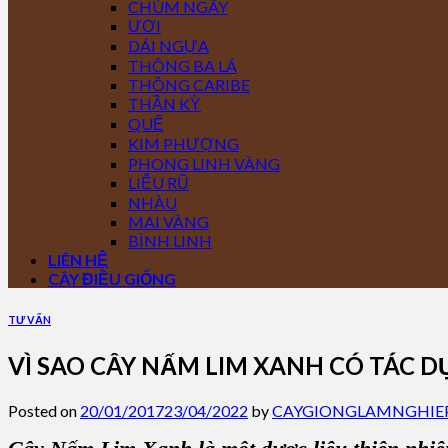
CHÙM NGÂY
ƯƠI
DÁI NGỰA
THÔNG BA LÁ
THÔNG CARIBE
THẦN KỲ
QUẾ
KIM PHƯỢNG
PHONG LINH VÀNG
LIỄU RŨ
NHÀU
MAI VÀNG
BÌNH LINH
LIÊN HỆ
CÂY ĐIỀU GIỐNG
TƯ VẤN
VÌ SAO CÂY NẤM LIM XANH CÓ TÁC 
Posted on
20/01/2017
23/04/2022
by
CAYGIONGLAMNGHIE