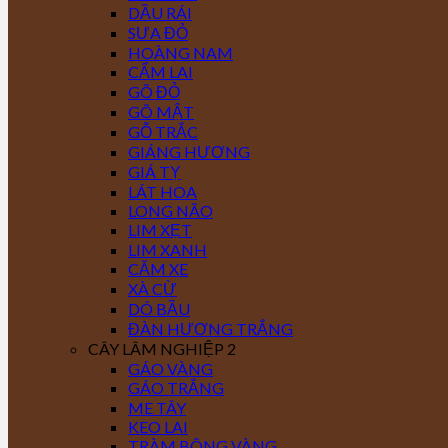
DẦU RÁI
SƯA ĐỎ
HOÀNG NAM
CẨM LAI
GÕ ĐỎ
GÕ MẬT
GỖ TRẮC
GIÁNG HƯƠNG
GIÁ TỴ
LÁT HOA
LONG NÃO
LIM XẸT
LIM XANH
CĂM XE
XÀ CỪ
DÓ BẦU
ĐÀN HƯƠNG TRẮNG
CÂY LÂM NGHIỆP 2
GÁO VÀNG
GÁO TRẮNG
ME TÂY
KEO LAI
TRÀM BÔNG VÀNG