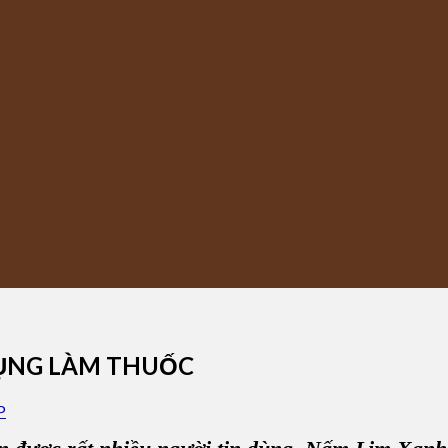
DỤNG LÀM THUỐC
P