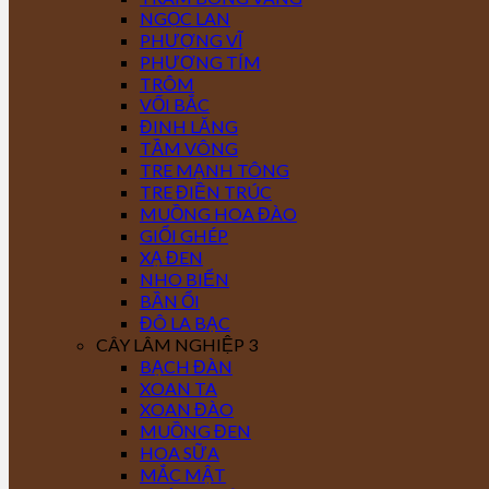
NGỌC LAN
PHƯỢNG VĨ
PHƯỢNG TÍM
TRÔM
VỐI BẮC
ĐINH LĂNG
TẦM VÔNG
TRE MẠNH TÔNG
TRE ĐIỀN TRÚC
MUỒNG HOA ĐÀO
GIỔI GHÉP
XẠ ĐEN
NHO BIỂN
BẦN ỔI
ĐÔ LA BẠC
CÂY LÂM NGHIỆP 3
BẠCH ĐÀN
XOAN TA
XOAN ĐÀO
MUỒNG ĐEN
HOA SỮA
MẮC MẬT