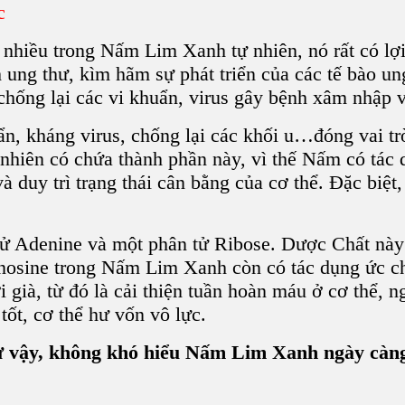
c
 nhiều trong N
ấm Lim Xanh
tự nhiên, nó rất có lợ
ung thư, kìm hãm sự phát triển của các tế bào ung
chống lại các vi khuẩn, virus gây bệnh xâm nhập v
n, kháng virus,
chống lại các khối u…đóng vai trò
nhiên có chứa thành phần này, vì thế Nấm có tác d
và duy trì trạng thái cân bằng của cơ thể. Đặc biệt
tử Adenine
và một
phân tử Ribose
. Dược Chất này 
nosine trong N
ấm Lim Xanh
còn có tác dụng ức ch
ời già, từ đó là cải thiện tuần hoàn máu ở cơ thể
ốt, cơ thể hư vốn vô lực.
ư vậy, không khó hiểu Nấm Lim Xanh ngày càng