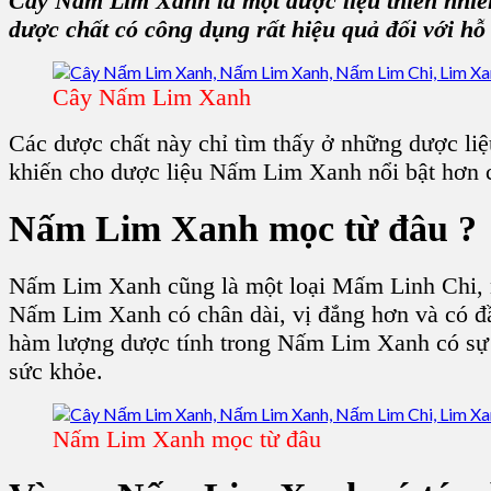
Cây Nấm Lim Xanh
là một dược liệu thiên nhi
dược chất có công dụng rất hiệu quả đối với hỗ 
Cây Nấm Lim Xanh
Các dược chất này chỉ tìm thấy ở những
dược li
khiến cho dược liệu N
ấm Lim Xanh
nổi bật hơn 
Nấm Lim Xanh
mọc từ đâu ?
Nấm Lim Xanh
cũng là một loại M
ấm Linh Chi
,
Nấm Lim Xanh
có chân dài, vị đắng hơn và có 
hàm lượng dược tính trong N
ấm Lim Xanh
có sự
sức khỏe.
Nấm Lim Xanh mọc từ đâu