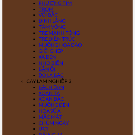
PHƯỢNG TÍM
TRÔM
VỐI BẮC
ĐINH LĂNG
TẦM VÔNG
TRE MẠNH TÔNG
TRE ĐIỀN TRÚC
MUỒNG HOA ĐÀO
GIỔI GHÉP
XẠ ĐEN
NHO BIỂN
BẦN ỔI
ĐÔ LA BẠC
CÂY LÂM NGHIỆP 3
BẠCH ĐÀN
XOAN TA
XOAN ĐÀO
MUỒNG ĐEN
HOA SỮA
MẮC MẬT
CHÙM NGÂY
ƯƠI
DÁI NGỰA