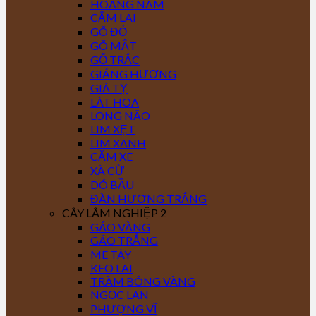
HOÀNG NAM
CẨM LAI
GÕ ĐỎ
GÕ MẬT
GỖ TRẮC
GIÁNG HƯƠNG
GIÁ TỴ
LÁT HOA
LONG NÃO
LIM XẸT
LIM XANH
CĂM XE
XÀ CỪ
DÓ BẦU
ĐÀN HƯƠNG TRẮNG
CÂY LÂM NGHIỆP 2
GÁO VÀNG
GÁO TRẮNG
ME TÂY
KEO LAI
TRÀM BÔNG VÀNG
NGỌC LAN
PHƯỢNG VĨ