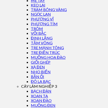
ME TÂY
KEO LAI
TRÀM BÔNG VÀNG
NGỌC LAN
PHƯỢNG VĨ
PHƯỢNG TÍM
TRÔM
VỐI BẮC
ĐINH LĂNG
TẦM VÔNG
TRE MẠNH TÔNG
TRE ĐIỀN TRÚC
MUỒNG HOA ĐÀO
GIỔI GHÉP
XẠ ĐEN
NHO BIỂN
BẦN ỔI
ĐÔ LA BẠC
CÂY LÂM NGHIỆP 3
BẠCH ĐÀN
XOAN TA
XOAN ĐÀO
MUỒNG ĐEN