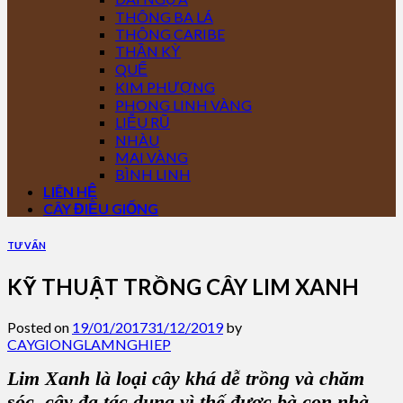
THÔNG BA LÁ
THÔNG CARIBE
THẦN KỲ
QUẾ
KIM PHƯỢNG
PHONG LINH VÀNG
LIỄU RŨ
NHÀU
MAI VÀNG
BÌNH LINH
LIÊN HỆ
CÂY ĐIỀU GIỐNG
TƯ VẤN
KỸ THUẬT TRỒNG CÂY LIM XANH
Posted on
19/01/2017
31/12/2019
by
CAYGIONGLAMNGHIEP
Lim Xanh
là loại cây khá dễ trồng và chăm
sóc, cây đa tác dụng vì thế được
bà con nhà