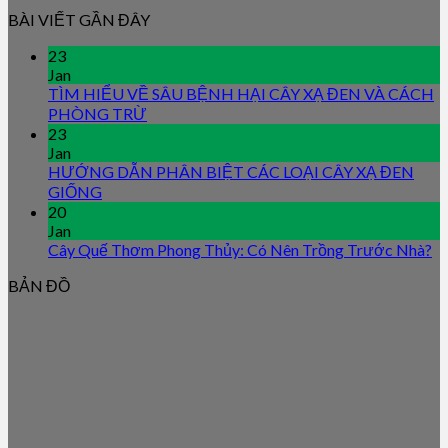
BÀI VIẾT GẦN ĐÂY
23
Jan
TÌM HIỂU VỀ SÂU BỆNH HẠI CÂY XẠ ĐEN VÀ CÁCH
PHÒNG TRỪ
23
Jan
HƯỚNG DẪN PHÂN BIỆT CÁC LOẠI CÂY XẠ ĐEN
GIỐNG
20
Jan
Cây Quế Thơm Phong Thủy: Có Nên Trồng Trước Nhà?
BẢN ĐỒ