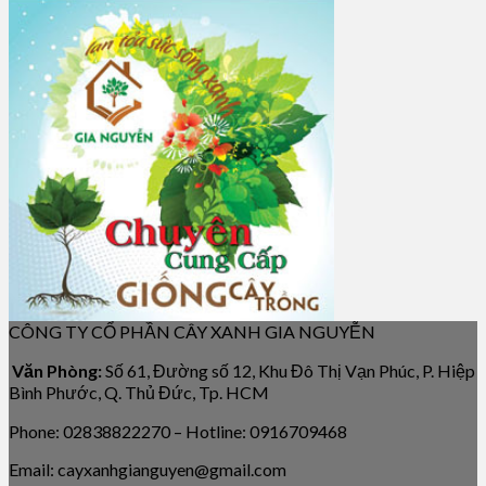
CÔNG TY CỔ PHẦN CÂY XANH GIA NGUYỄN
Văn Phòng:
Số 61, Đường số 12, Khu Đô Thị Vạn Phúc, P. Hiệp
Bình Phước, Q. Thủ Đức, Tp. HCM
Phone: 02838822270 – Hotline: 0916709468
Email: cayxanhgianguyen@gmail.com