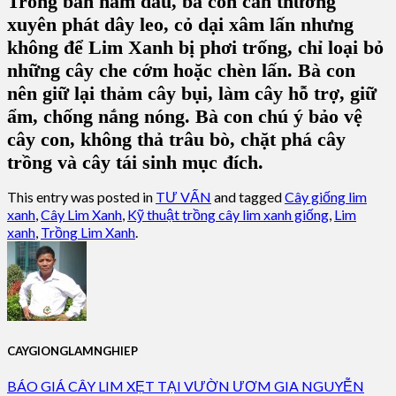
Trong ban năm đầu, bà con cần thường
xuyên phát dây leo, cỏ dại xâm lấn nhưng
không để Lim Xanh bị phơi trống, chỉ loại bỏ
những cây che cớm hoặc chèn lấn. Bà con
nên giữ lại thảm cây bụi, làm cây hỗ trợ, giữ
ẩm, chống nắng nóng. Bà con chú ý bảo vệ
cây con, không thả trâu bò, chặt phá cây
trồng và cây tái sinh mục đích.
This entry was posted in
TƯ VẤN
and tagged
Cây giống lim
xanh
,
Cây Lim Xanh
,
Kỹ thuật trồng cây lim xanh giống
,
Lim
xanh
,
Trồng Lim Xanh
.
CAYGIONGLAMNGHIEP
BÁO GIÁ CÂY LIM XẸT TẠI VƯỜN ƯƠM GIA NGUYỄN