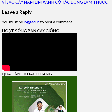
VÌ SAO CÂY NẤM LIM XANH CÓ TÁC DỤNG LÀM THUỐC
Leave a Reply
You must be
logged in
to post a comment.
HOẠT ĐỘNG BÁN CÂY GIỐNG
QUÀ TẶNG KHÁCH HÀNG