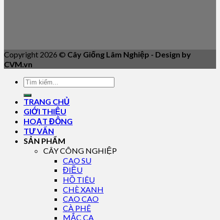
Copyright 2026 ©
Cây Giống Lâm Nghiệp - Design by
CVM.vn
TRANG CHỦ
GIỚI THIỆU
HOẠT ĐỘNG
TƯ VẤN
SẢN PHẨM
CÂY CÔNG NGHIỆP
CAO SU
ĐIỀU
HỒ TIÊU
CHÈ XANH
CAO CAO
CÀ PHÊ
MẮC CA