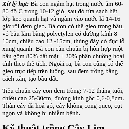
Xử lý hạt:
Bà con ngâm hạt trong nước ấm 60-
80 độ C trong 10-12 giờ, sau đó rửa sạch hết
lớp keo quanh hạt và ngâm vào nước lã 14-16
giờ rồi đem gieo. Bà con có thể gieo trong bầu,
vỏ bầu làm bằng polyetylen có đường kính 8 –
10cm, chiều cao 12 -15cm, thủng đáy có đục lỗ
xung quanh. Bà con cần chuẩn bị hỗn hợp ruột
bầu gồm 80% dất mặt + 20%
phân chuồng hoai
tính
theo thể tích. Ngoài ra, bà con cũng có thể
gieo trực tiếp trên luống, sau đem trồng bằng
cách xắn, tạo bầu đất.
Tiêu chuẩn cây con đem trồng: 7-12 tháng tuổi,
chiều cao 25-30cm, đường kính gốc 0,6-0,8cm.
Thân cây đã hoá gỗ, cây không cong queo, cụt
ngọn và không bị nhiễm bệnh.
Kỹ thuật trồng Cây Lim