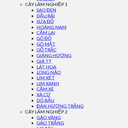
CÂY LÂM NGHIỆP 1
SAO ĐEN
DẦU RÁI
SƯA ĐỎ
HOÀNG NAM
CẨM LAI
GÕ ĐỎ
GÕ MẬT
GỖ TRẮC
GIÁNG HƯƠNG
GIÁ TỴ
LÁT HOA
LONG NÃO
LIM XẸT
LIM XANH
CĂM XE
XÀ CỪ
DÓ BẦU
ĐÀN HƯƠNG TRẮNG
CÂY LÂM NGHIỆP 2
GÁO VÀNG
GÁO TRẮNG