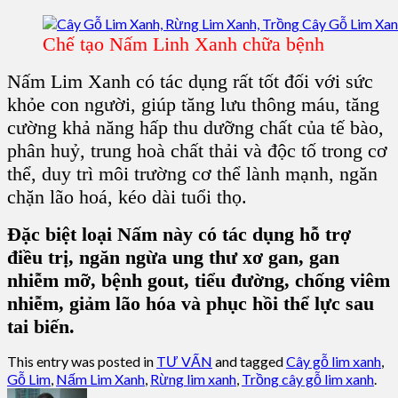
Chế tạo Nấm Linh Xanh chữa bệnh
Nấm Lim Xanh
có tác dụng rất tốt đối với sức
khỏe con người,
giúp tăng lưu thông máu, tăng
cường khả năng hấp thu dưỡng chất của tế bào,
phân huỷ, trung hoà chất thải và độc tố trong cơ
thể, duy trì môi trường cơ thể lành mạnh, ngăn
chặn lão hoá, kéo dài tuổi thọ.
Đặc biệt loại Nấm này có tác dụng hỗ trợ
điều trị, ngăn ngừa ung thư xơ gan, gan
nhiễm mỡ, bệnh gout, tiểu đường, chống viêm
nhiễm, giảm lão hóa và phục hồi thể lực sau
tai biến.
This entry was posted in
TƯ VẤN
and tagged
Cây gỗ lim xanh
,
Gỗ Lim
,
Nấm Lim Xanh
,
Rừng lim xanh
,
Trồng cây gỗ lim xanh
.