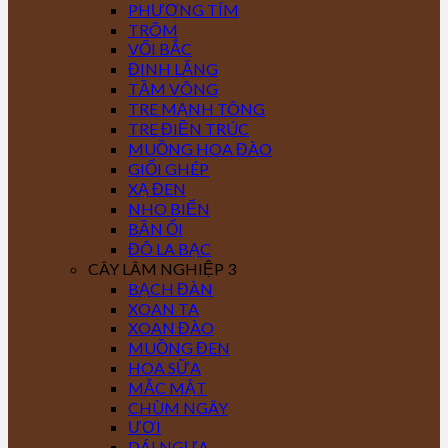
PHƯỢNG TÍM
TRÔM
VỐI BẮC
ĐINH LĂNG
TẦM VÔNG
TRE MẠNH TÔNG
TRE ĐIỀN TRÚC
MUỒNG HOA ĐÀO
GIỔI GHÉP
XẠ ĐEN
NHO BIỂN
BẦN ỔI
ĐÔ LA BẠC
CÂY LÂM NGHIỆP 3
BẠCH ĐÀN
XOAN TA
XOAN ĐÀO
MUỒNG ĐEN
HOA SỮA
MẮC MẬT
CHÙM NGÂY
ƯƠI
DÁI NGỰA