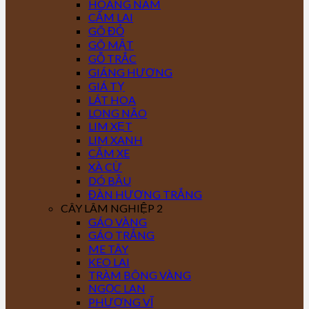
HOÀNG NAM
CẨM LAI
GÕ ĐỎ
GÕ MẬT
GỖ TRẮC
GIÁNG HƯƠNG
GIÁ TỴ
LÁT HOA
LONG NÃO
LIM XẸT
LIM XANH
CĂM XE
XÀ CỪ
DÓ BẦU
ĐÀN HƯƠNG TRẮNG
CÂY LÂM NGHIỆP 2
GÁO VÀNG
GÁO TRẮNG
ME TÂY
KEO LAI
TRÀM BÔNG VÀNG
NGỌC LAN
PHƯỢNG VĨ