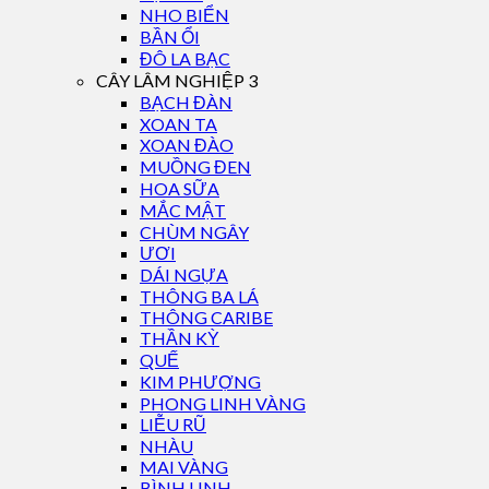
NHO BIỂN
BẦN ỔI
ĐÔ LA BẠC
CÂY LÂM NGHIỆP 3
BẠCH ĐÀN
XOAN TA
XOAN ĐÀO
MUỒNG ĐEN
HOA SỮA
MẮC MẬT
CHÙM NGÂY
ƯƠI
DÁI NGỰA
THÔNG BA LÁ
THÔNG CARIBE
THẦN KỲ
QUẾ
KIM PHƯỢNG
PHONG LINH VÀNG
LIỄU RŨ
NHÀU
MAI VÀNG
BÌNH LINH