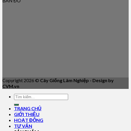
BẢN ĐỒ
Copyright 2026 ©
Cây Giống Lâm Nghiệp - Design by
CVM.vn
TRANG CHỦ
GIỚI THIỆU
HOẠT ĐỘNG
TƯ VẤN