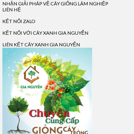
NHẬN GIẢI PHÁP VỀ CÂY GIỐNG LÂM NGHIỆP
LIÊN HỆ
KẾT NỐI ZALO
KẾT NỐI VỚI CÂY XANH GIA NGUYỄN
LIÊN KẾT CÂY XANH GIA NGUYỄN