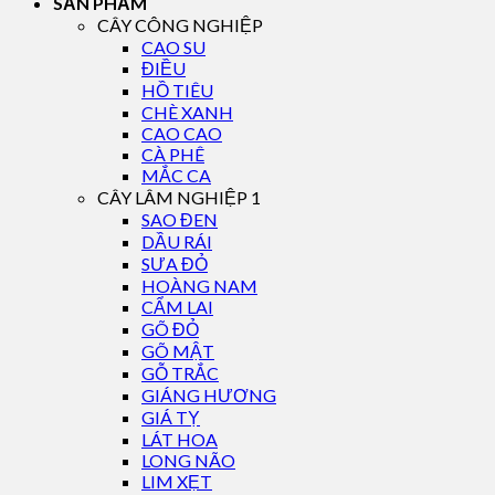
SẢN PHẨM
CÂY CÔNG NGHIỆP
CAO SU
ĐIỀU
HỒ TIÊU
CHÈ XANH
CAO CAO
CÀ PHÊ
MẮC CA
CÂY LÂM NGHIỆP 1
SAO ĐEN
DẦU RÁI
SƯA ĐỎ
HOÀNG NAM
CẨM LAI
GÕ ĐỎ
GÕ MẬT
GỖ TRẮC
GIÁNG HƯƠNG
GIÁ TỴ
LÁT HOA
LONG NÃO
LIM XẸT