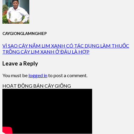
CAYGIONGLAMNGHIEP
VÌ SAO CÂY NẤM LIM XANH CÓ TÁC DỤNG LÀM THUỐC
TRỒNG CÂY LIM XANH Ở ĐÂU LÀ HỢP
Leave a Reply
You must be
logged in
to post a comment.
HOẠT ĐỘNG BÁN CÂY GIỐNG