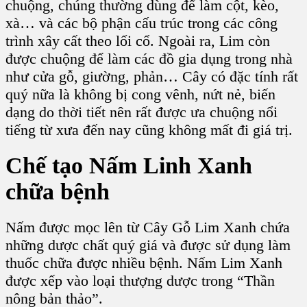
chuộng, chúng thường dùng để làm cột, kèo,
xà… và các bộ phận cấu trúc trong các công
trình xây cất theo lối cổ. Ngoài ra, L
im
còn
được chuộng để làm các đồ gia dụng trong nhà
như
cửa gỗ, giường, phản
… Cây
có đặc tính rất
quý nữa là không bị cong vênh, nứt nẻ, biến
dạng do thời tiết nên rất được ưa chuộng nổi
tiếng từ xưa đến nay cũng không mất đi giá trị.
Chế tạo N
ấm Linh Xanh
chữa bệnh
Nấm
được mọc lên từ C
ây Gỗ Lim Xanh
chứa
những dược chất quý giá và được sử dụng làm
thuốc chữa được nhiều bệnh. N
ấm Lim Xanh
được xếp vào loại thượng dược trong “Thần
nông bản thảo”.