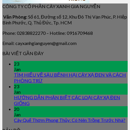
CÔNG TY CỔ PHẦN CÂY XANH GIA NGUYỄN
Văn Phòng:
Số 61, Đường số 12, Khu Đô Thị Vạn Phúc, P. Hiệp
Bình Phước, Q. Thủ Đức, Tp. HCM
Phone: 02838822270 – Hotline: 0916709468
Email: cayxanhgianguyen@gmail.com
BÀI VIẾT GẦN ĐÂY
23
Jan
TÌM HIỂU VỀ SÂU BỆNH HẠI CÂY XẠ ĐEN VÀ CÁCH
PHÒNG TRỪ
23
Jan
HƯỚNG DẪN PHÂN BIỆT CÁC LOẠI CÂY XẠ ĐEN
GIỐNG
20
Jan
Cây Quế Thơm Phong Thủy: Có Nên Trồng Trước Nhà?