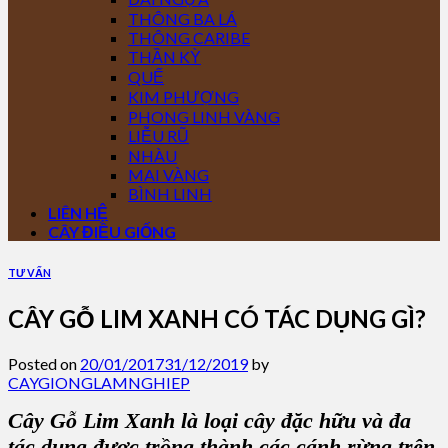
THÔNG BA LÁ
THÔNG CARIBE
THẦN KỲ
QUẾ
KIM PHƯỢNG
PHONG LINH VÀNG
LIỄU RŨ
NHÀU
MAI VÀNG
BÌNH LINH
LIÊN HỆ
CÂY ĐIỀU GIỐNG
TƯ VẤN
CÂY GỖ LIM XANH CÓ TÁC DỤNG GÌ?
Posted on
20/01/2017
31/12/2019
by
CAYGIONGLAMNGHIEP
Cây Gỗ Lim Xanh
là loại cây đặc hữu và đa
tác dụng được trồng thành các cánh rừng trên