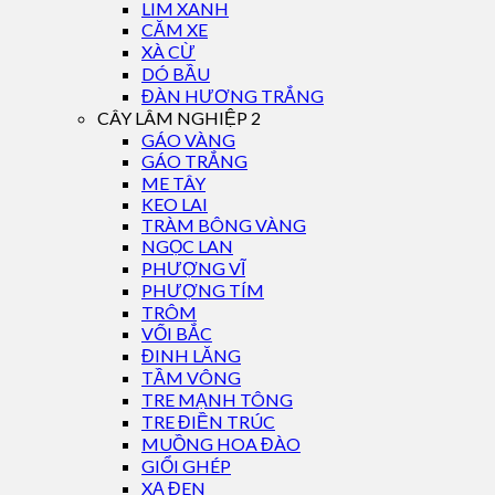
LIM XANH
CĂM XE
XÀ CỪ
DÓ BẦU
ĐÀN HƯƠNG TRẮNG
CÂY LÂM NGHIỆP 2
GÁO VÀNG
GÁO TRẮNG
ME TÂY
KEO LAI
TRÀM BÔNG VÀNG
NGỌC LAN
PHƯỢNG VĨ
PHƯỢNG TÍM
TRÔM
VỐI BẮC
ĐINH LĂNG
TẦM VÔNG
TRE MẠNH TÔNG
TRE ĐIỀN TRÚC
MUỒNG HOA ĐÀO
GIỔI GHÉP
XẠ ĐEN