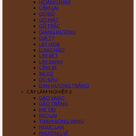
HOÀNG NAM
CẨM LAI
GÕ ĐỎ
GÕ MẬT
GỖ TRẮC
GIÁNG HƯƠNG
GIÁ TỴ
LÁT HOA
LONG NÃO
LIM XẸT
LIM XANH
CĂM XE
XÀ CỪ
DÓ BẦU
ĐÀN HƯƠNG TRẮNG
CÂY LÂM NGHIỆP 2
GÁO VÀNG
GÁO TRẮNG
ME TÂY
KEO LAI
TRÀM BÔNG VÀNG
NGỌC LAN
PHƯỢNG VĨ