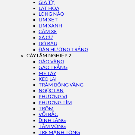
GIÁ TỴ
LÁT HOA
LONG NÃO
LIM XẸT
LIM XANH
CĂM XE
XÀ CỪ
DÓ BẦU
ĐÀN HƯƠNG TRẮNG
CÂY LÂM NGHIỆP 2
GÁO VÀNG
GÁO TRẮNG
ME TÂY
KEO LAI
TRÀM BÔNG VÀNG
NGỌC LAN
PHƯỢNG VĨ
PHƯỢNG TÍM
TRÔM
VỐI BẮC
ĐINH LĂNG
TẦM VÔNG
TRE MẠNH TÔNG