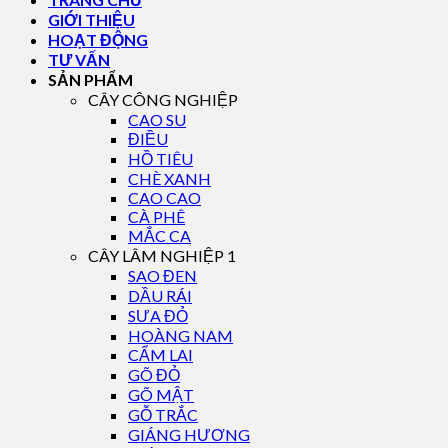
GIỚI THIỆU
HOẠT ĐỘNG
TƯ VẤN
SẢN PHẨM
CÂY CÔNG NGHIỆP
CAO SU
ĐIỀU
HỒ TIÊU
CHÈ XANH
CAO CAO
CÀ PHÊ
MẮC CA
CÂY LÂM NGHIỆP 1
SAO ĐEN
DẦU RÁI
SƯA ĐỎ
HOÀNG NAM
CẨM LAI
GÕ ĐỎ
GÕ MẬT
GỖ TRẮC
GIÁNG HƯƠNG