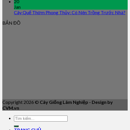
20
Jan
Cây Quế Thơm Phong Thủy: Có Nên Trồng Trước Nhà?
BẢN ĐỒ
Copyright 2026 ©
Cây Giống Lâm Nghiệp - Design by
CVM.vn
TRANG CHỦ