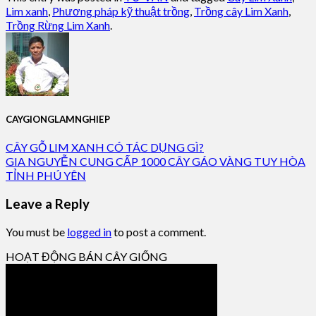
Lim xanh
,
Phương pháp kỹ thuật trồng
,
Trồng cây Lim Xanh
,
Trồng Rừng Lim Xanh
.
CAYGIONGLAMNGHIEP
CÂY GỖ LIM XANH CÓ TÁC DỤNG GÌ?
GIA NGUYỄN CUNG CẤP 1000 CÂY GÁO VÀNG TUY HÒA
TỈNH PHÚ YÊN
Leave a Reply
You must be
logged in
to post a comment.
HOẠT ĐỘNG BÁN CÂY GIỐNG