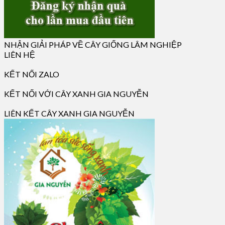
NHẬN GIẢI PHÁP VỀ CÂY GIỐNG LÂM NGHIỆP
LIÊN HỆ
KẾT NỐI ZALO
KẾT NỐI VỚI CÂY XANH GIA NGUYỄN
LIÊN KẾT CÂY XANH GIA NGUYỄN