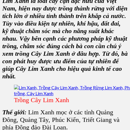
Lim Xanh
là loài cây cận đặc hữu của Việt
Nam,
hiện nay được trồng thành rừng với diện
tích lớn ở nhiều tỉnh thành trên khắp cả nước.
Tùy vào điều kiện tự nhiên, khí hậu, đất đai,
kỹ thuật chăm sóc mà cho năng suất khác
nhau. Vậy bên cạnh các
phương pháp kỹ thuật
trồng
, chăm sóc đúng cách bà con cần chú ý
xem
trồng Cây Lim Xanh
ở đâu hợp. Từ đó, bà
con phát huy được ưu điểm của tự nhiên để
giúp C
ây Lim Xanh
cho hiệu quả kinh tế cao
nhất.
Trồng Cây Lim Xanh
Thế giới:
Lim Xanh
mọc ở các tỉnh Quảng
Đông, Quảng Tây, Phúc Kiến, Triết Giang và
phía Đông đảo Đài Loan.