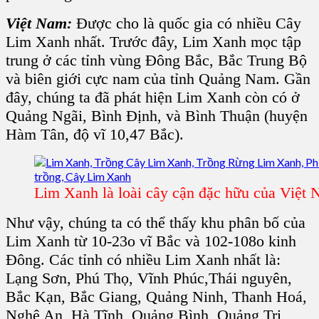
Việt Nam:
Được cho là quốc gia có nhiều C
ây
Lim Xanh
nhất. Trước đây, Lim Xanh mọc tập
trung ở các tỉnh vùng Đông Bắc, Bắc Trung Bộ
và biên giới cực nam của tỉnh Quảng Nam. Gần
đây, chúng ta đã phát hiện L
im Xanh
còn có ở
Quảng Ngãi, Bình Định, và Bình Thuận (huyện
Hàm Tân, độ vĩ 10,47 Bắc).
Lim Xanh là loài cây cận đặc hữu của Việt
Như vậy, chúng ta có thể thấy khu phân bố của
L
im Xanh
từ 10-23o vĩ Bắc và 102-108o kinh
Đông. Các tỉnh có nhiều Lim Xanh nhất là:
Lạng Sơn, Phú Thọ, Vĩnh Phúc,Thái nguyên,
Bắc Kạn, Bắc Giang, Quảng Ninh, Thanh Hoá,
Nghệ An, Hà Tĩnh, Quảng Bình, Quảng Trị,