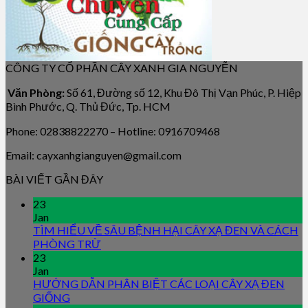
CÔNG TY CỔ PHẦN CÂY XANH GIA NGUYỄN
Văn Phòng:
Số 61, Đường số 12, Khu Đô Thị Vạn Phúc, P. Hiệp
Bình Phước, Q. Thủ Đức, Tp. HCM
Phone: 02838822270 – Hotline: 0916709468
Email: cayxanhgianguyen@gmail.com
BÀI VIẾT GẦN ĐÂY
23
Jan
TÌM HIỂU VỀ SÂU BỆNH HẠI CÂY XẠ ĐEN VÀ CÁCH
PHÒNG TRỪ
23
Jan
HƯỚNG DẪN PHÂN BIỆT CÁC LOẠI CÂY XẠ ĐEN
GIỐNG