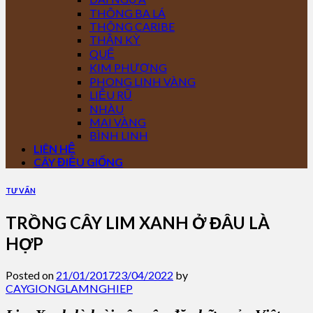
THÔNG BA LÁ
THÔNG CARIBE
THẦN KỲ
QUẾ
KIM PHƯỢNG
PHONG LINH VÀNG
LIỄU RŨ
NHÀU
MAI VÀNG
BÌNH LINH
LIÊN HỆ
CÂY ĐIỀU GIỐNG
TƯ VẤN
TRỒNG CÂY LIM XANH Ở ĐÂU LÀ
HỢP
Posted on
21/01/2017
23/04/2022
by
CAYGIONGLAMNGHIEP