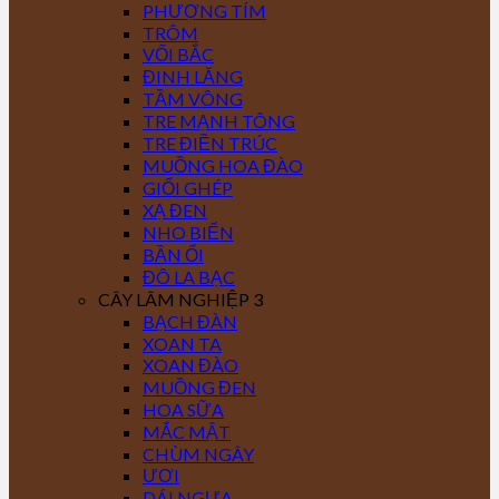
PHƯỢNG TÍM
TRÔM
VỐI BẮC
ĐINH LĂNG
TẦM VÔNG
TRE MẠNH TÔNG
TRE ĐIỀN TRÚC
MUỒNG HOA ĐÀO
GIỔI GHÉP
XẠ ĐEN
NHO BIỂN
BẦN ỔI
ĐÔ LA BẠC
CÂY LÂM NGHIỆP 3
BẠCH ĐÀN
XOAN TA
XOAN ĐÀO
MUỒNG ĐEN
HOA SỮA
MẮC MẬT
CHÙM NGÂY
ƯƠI
DÁI NGỰA