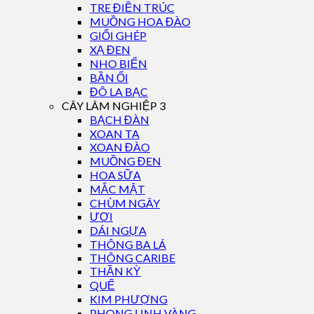
TRE ĐIỀN TRÚC
MUỒNG HOA ĐÀO
GIỔI GHÉP
XẠ ĐEN
NHO BIỂN
BẦN ỔI
ĐÔ LA BẠC
CÂY LÂM NGHIỆP 3
BẠCH ĐÀN
XOAN TA
XOAN ĐÀO
MUỒNG ĐEN
HOA SỮA
MẮC MẬT
CHÙM NGÂY
ƯƠI
DÁI NGỰA
THÔNG BA LÁ
THÔNG CARIBE
THẦN KỲ
QUẾ
KIM PHƯỢNG
PHONG LINH VÀNG