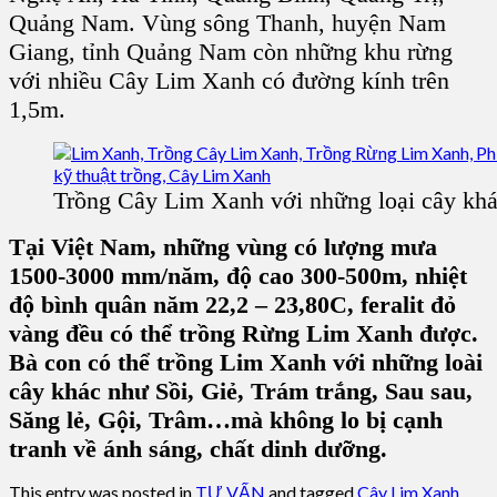
Quảng Nam. Vùng sông Thanh, huyện Nam
Giang, tỉnh Quảng Nam còn những khu rừng
với nhiều C
ây Lim Xanh
có đường kính trên
1,5m.
Trồng Cây Lim Xanh với những loại cây kh
Tại Việt Nam, những vùng có lượng mưa
1500-3000 mm/năm, độ cao 300-500m, nhiệt
độ bình quân năm 22,2 – 23,80C, feralit đỏ
vàng đều có thể trồng Rừng Lim Xanh được.
Bà con có thể trồng Lim Xanh với những loài
cây khác như Sồi, Giẻ, Trám trắng, Sau sau,
Săng lẻ, Gội, Trâm…mà không lo bị cạnh
tranh về ánh sáng, chất dinh dưỡng.
This entry was posted in
TƯ VẤN
and tagged
Cây Lim Xanh
,