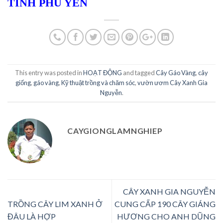
TỈNH PHÚ YÊN
This entry was posted in
HOẠT ĐỘNG
and tagged
Cây Gáo Vàng
,
cây
giống
,
gáo vàng
,
Kỹ thuật trồng và chăm sóc
,
vườn ươm Cây Xanh Gia
Nguyễn
.
CAYGIONGLAMNGHIEP
CÂY XANH GIA NGUYỄN
TRỒNG CÂY LIM XANH Ở
CUNG CẤP 190 CÂY GIÁNG
ĐÂU LÀ HỢP
HƯƠNG CHO ANH DŨNG