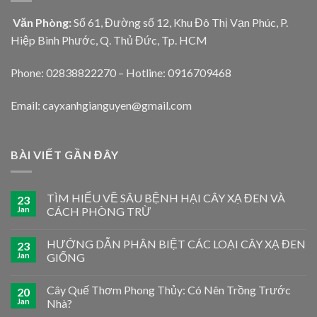
Văn Phòng:
Số 61, Đường số 12, Khu Đô Thị Vạn Phúc, P.
Hiệp Bình Phước, Q. Thủ Đức, Tp. HCM
Phone: 02838822270 – Hotline: 0916709468
Email: cayxanhgianguyen@gmail.com
BÀI VIẾT GẦN ĐÂY
TÌM HIỂU VỀ SÂU BỆNH HẠI CÂY XẠ ĐEN VÀ
23
Jan
CÁCH PHÒNG TRỪ
HƯỚNG DẪN PHÂN BIỆT CÁC LOẠI CÂY XẠ ĐEN
23
Jan
GIỐNG
Cây Quế Thơm Phong Thủy: Có Nên Trồng Trước
20
Jan
Nhà?