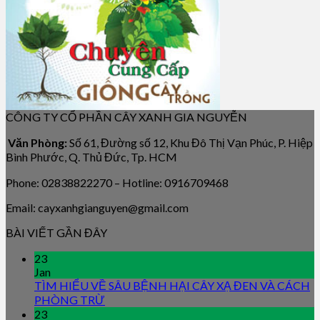
CÔNG TY CỔ PHẦN CÂY XANH GIA NGUYỄN
Văn Phòng:
Số 61, Đường số 12, Khu Đô Thị Vạn Phúc, P. Hiệp
Bình Phước, Q. Thủ Đức, Tp. HCM
Phone: 02838822270 – Hotline: 0916709468
Email: cayxanhgianguyen@gmail.com
BÀI VIẾT GẦN ĐÂY
23
Jan
TÌM HIỂU VỀ SÂU BỆNH HẠI CÂY XẠ ĐEN VÀ CÁCH
PHÒNG TRỪ
23