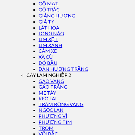
GÕ MẬT
GỖ TRẮC
GIÁNG HƯƠNG
GIÁ TỴ
LÁT HOA
LONG NÃO
LIM XẸT
LIM XANH
CĂM XE
XÀ CỪ
DÓ BẦU
ĐÀN HƯƠNG TRẮNG
CÂY LÂM NGHIỆP 2
GÁO VÀNG
GÁO TRẮNG
ME TÂY
KEO LAI
TRÀM BÔNG VÀNG
NGỌC LAN
PHƯỢNG VĨ
PHƯỢNG TÍM
TRÔM
VỐI BẮC