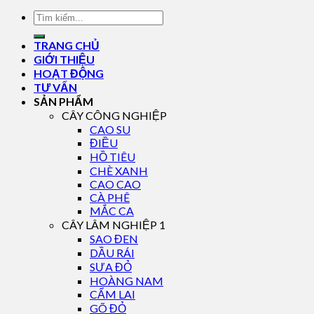
TRANG CHỦ
GIỚI THIỆU
HOẠT ĐỘNG
TƯ VẤN
SẢN PHẨM
CÂY CÔNG NGHIỆP
CAO SU
ĐIỀU
HỒ TIÊU
CHÈ XANH
CAO CAO
CÀ PHÊ
MẮC CA
CÂY LÂM NGHIỆP 1
SAO ĐEN
DẦU RÁI
SƯA ĐỎ
HOÀNG NAM
CẨM LAI
GÕ ĐỎ