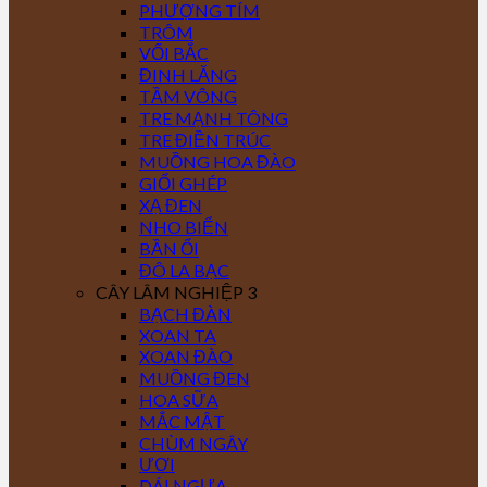
PHƯỢNG TÍM
TRÔM
VỐI BẮC
ĐINH LĂNG
TẦM VÔNG
TRE MẠNH TÔNG
TRE ĐIỀN TRÚC
MUỒNG HOA ĐÀO
GIỔI GHÉP
XẠ ĐEN
NHO BIỂN
BẦN ỔI
ĐÔ LA BẠC
CÂY LÂM NGHIỆP 3
BẠCH ĐÀN
XOAN TA
XOAN ĐÀO
MUỒNG ĐEN
HOA SỮA
MẮC MẬT
CHÙM NGÂY
ƯƠI
DÁI NGỰA