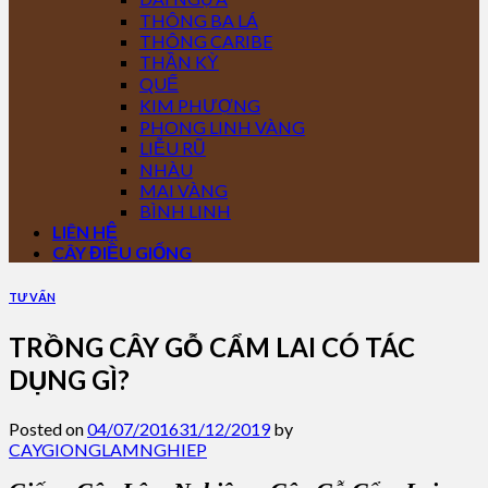
THÔNG BA LÁ
THÔNG CARIBE
THẦN KỲ
QUẾ
KIM PHƯỢNG
PHONG LINH VÀNG
LIỄU RŨ
NHÀU
MAI VÀNG
BÌNH LINH
LIÊN HỆ
CÂY ĐIỀU GIỐNG
TƯ VẤN
TRỒNG CÂY GỖ CẨM LAI CÓ TÁC
DỤNG GÌ?
Posted on
04/07/2016
31/12/2019
by
CAYGIONGLAMNGHIEP