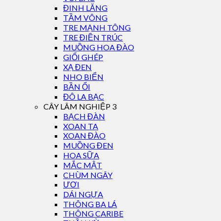
ĐINH LĂNG
TẦM VÔNG
TRE MẠNH TÔNG
TRE ĐIỀN TRÚC
MUỒNG HOA ĐÀO
GIỔI GHÉP
XẠ ĐEN
NHO BIỂN
BẦN ỔI
ĐÔ LA BẠC
CÂY LÂM NGHIỆP 3
BẠCH ĐÀN
XOAN TA
XOAN ĐÀO
MUỒNG ĐEN
HOA SỮA
MẮC MẬT
CHÙM NGÂY
ƯƠI
DÁI NGỰA
THÔNG BA LÁ
THÔNG CARIBE