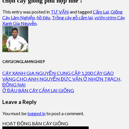
chọn cây giống phù hợp nhé !
This entry was posted in
TƯ VẤN
and tagged
Cẩm Lai
,
Giống
Cây Lâm Nghiệp
,
hồ tiêu
,
Trồng cây gỗ cẩm lai
,
vườn ươm Cây
Xanh Gia Nguyễn
.
CAYGIONGLAMNGHIEP
CÂY XANH GIA NGUYỄN CUNG CẤP 1.200 CÂY GÁO
VÀNG CHO ANH NGUYỄN ĐỨC VĂN Ở NHƠN TRẠCH,
ĐỒNG NAI
Ở ĐÂU BÁN CÂY CẨM LAI GIỐNG
Leave a Reply
You must be
logged in
to post a comment.
HOẠT ĐỘNG BÁN CÂY GIỐNG