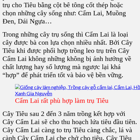
trụ cho Tiêu bằng cột bê tông cốt thép hoặc
chọn những
cây sống
như:
Cẩm Lai, Muồng
Đen, Dái Ngựa
…
Trong những
cây trụ sống
thì
Cẩm Lai
là loại
cây được bà con lựa chọn nhiều nhất. Bởi
Cây
Tiêu
khi được phối hợp
trồng leo trụ
trên C
ây
Cẩm Lai
không những không bị ảnh hưởng về
chất lượng hay số lượng mà ngược lại khá
“hợp” để phát triển tốt và bảo vệ bền vững.
Cẩm Lai rất phù hợp làm trụ Tiêu
Cây Tiêu
sau 2 đến 3 năm trồng kết hợp với
C
ây Cẩm Lai
sẽ cho thu hoạch lứa tiêu đầu tiên.
Cây Cẩm Lai
càng to
trụ Tiêu
càng chắc, lá và
cành C
ây Cẩm Lai
che chở cho
tiêu
.
Cây Tiêu