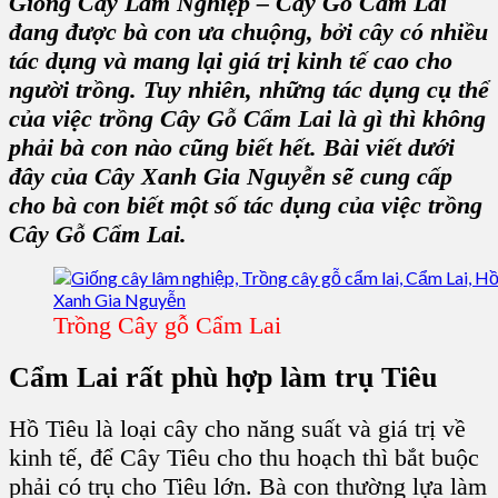
Giống Cây Lâm Nghiệp
– C
ây Gỗ Cẩm Lai
đang được bà con ưa chuộng, bởi cây có nhiều
tác dụng và mang lại
giá trị kinh tế
cao cho
người trồng. Tuy nhiên, những tác dụng cụ thể
của việc
trồng Cây Gỗ Cẩm Lai
là gì thì không
phải bà con nào cũng biết hết. Bài viết dưới
đây của C
ây Xanh Gia Nguyễn
sẽ cung cấp
cho bà con biết một số tác dụng của việc
trồng
Cây Gỗ Cẩm Lai
.
Trồng Cây gỗ Cẩm Lai
Cẩm Lai
rất phù hợp làm
trụ Tiêu
Hồ Tiêu
là loại cây cho năng suất và giá trị về
kinh tế, để C
ây Tiêu
cho thu hoạch thì bắt buộc
phải có trụ cho Tiêu lớn. Bà con thường lựa làm