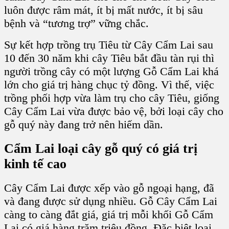
luôn được râm mát, ít bị mất nước, ít bị sâu
bệnh và “tương trợ” vững chắc.
Sự kết hợp
trồng trụ Tiêu
từ
Cây Cẩm Lai
sau
10 đến 30 năm khi cây Tiêu bắt đầu tàn rụi thì
người trồng cây có một lượng G
ỗ Cẩm Lai
khá
lớn cho giá trị hàng chục tỷ đồng. Vì thế, việc
trồng phối hợp vừa làm trụ cho
cây Tiêu
,
giống
Cây Cẩm Lai
vừa được bảo vệ, bởi loại cây cho
gỗ quý
này đang trở nên hiếm dần.
Cẩm Lai
loại
cây gỗ quý
có
giá trị
kinh tế
cao
Cây Cẩm Lai
được xếp vào gỗ ngoại hạng, đã
và đang được sử dụng nhiều.
Gỗ Cây Cẩm Lai
càng to càng đắt giá, giá trị mỗi khối G
ỗ Cẩm
Lai
có giá hàng trăm triệu đồng. Đặc biệt loại