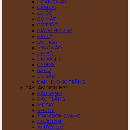
HOÀNG NAM
CẨM LAI
GÕ ĐỎ
GÕ MẬT
GỖ TRẮC
GIÁNG HƯƠNG
GIÁ TỴ
LÁT HOA
LONG NÃO
LIM XẸT
LIM XANH
CĂM XE
XÀ CỪ
DÓ BẦU
ĐÀN HƯƠNG TRẮNG
CÂY LÂM NGHIỆP 2
GÁO VÀNG
GÁO TRẮNG
ME TÂY
KEO LAI
TRÀM BÔNG VÀNG
NGỌC LAN
PHƯỢNG VĨ