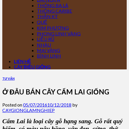
THÔNG BA LÁ
THÔNG CARIBE
THẦN KỲ
QUẾ
KIM PHƯỢNG
PHONG LINH VÀNG
LIỄU RŨ
NHÀU
MAI VÀNG
BÌNH LINH
LIÊN HỆ
CÂY ĐIỀU GIỐNG
TƯ VẤN
Ở ĐÂU BÁN CÂY CẨM LAI GIỐNG
Posted on
05/07/2016
10/12/2018
by
CAYGIONGLAMNGHIEP
Cẩm Lai
là loại
cây gỗ
hạng sang.
Gỗ rất quý
hiếm
, có
màu nâu hồng, vân đen, cứng, thớ