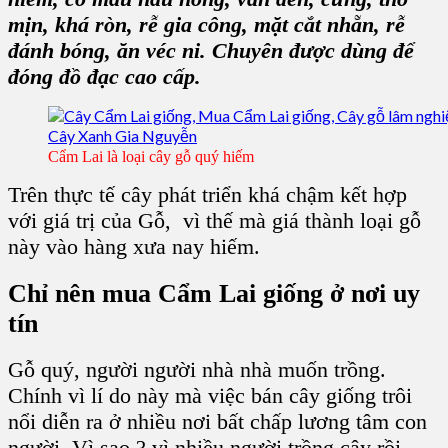
mịn, khá ròn, rễ gia công, mặt cắt nhẵn, rễ
đánh bóng, ăn véc ni
. Chuyên được dùng để
đóng đồ đạc cao cấp.
Cẩm Lai là loại cây gỗ quý hiếm
Trên thực tế
cây phát triển
khá chậm kết hợp
với
giá trị của Gỗ
, vì thế mà giá thành loại gỗ
này vào hàng xưa nay hiếm.
Chỉ nên
mua Cẩm Lai giống
ở nơi uy
tín
Gỗ quý
, người người nhà nhà muốn trồng.
Chính vì lí do này mà việc bán
cây giống
trôi
nổi diễn ra ở nhiều nơi bất chấp lương tâm con
người. Vì sao ? vì nhiều người
trồng cây
rồi,