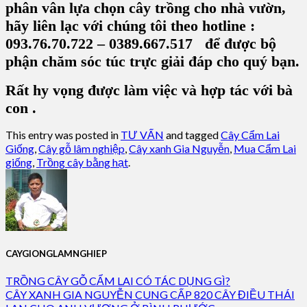
phân vân lựa chọn cây trồng cho nhà vườn,
hãy liên lạc với chúng tôi theo hotline :
093.76.70.722 – 0389.667.517 để được bộ
phận chăm sóc túc trực giải đáp cho quý bạn.
Rất hy vọng được làm việc và hợp tác với bà
con .
This entry was posted in
TƯ VẤN
and tagged
Cây Cẩm Lai
Giống
,
Cây gỗ lâm nghiệp
,
Cây xanh Gia Nguyễn
,
Mua Cẩm Lai
giống
,
Trồng cây bằng hạt
.
CAYGIONGLAMNGHIEP
TRỒNG CÂY GỖ CẨM LAI CÓ TÁC DỤNG GÌ?
CÂY XANH GIA NGUYỄN CUNG CẤP 820 CÂY ĐIỀU THÁI