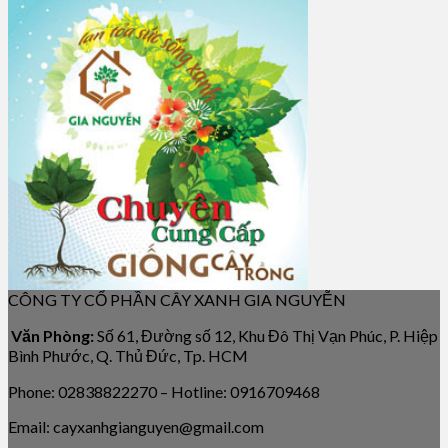
CÔNG TY CỔ PHẦN CÂY XANH GIA NGUYỄN
Văn Phòng:
Số 61, Đường số 12, Khu Đô Thị Vạn Phúc, P. Hiệp
Bình Phước, Q. Thủ Đức, Tp. HCM
Phone: 02838822270 – Hotline: 0916709468
Email: cayxanhgianguyen@gmail.com