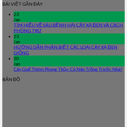
BÀI VIẾT GẦN ĐÂY
23
Jan
TÌM HIỂU VỀ SÂU BỆNH HẠI CÂY XẠ ĐEN VÀ CÁCH
PHÒNG TRỪ
23
Jan
HƯỚNG DẪN PHÂN BIỆT CÁC LOẠI CÂY XẠ ĐEN
GIỐNG
20
Jan
Cây Quế Thơm Phong Thủy: Có Nên Trồng Trước Nhà?
BẢN ĐỒ