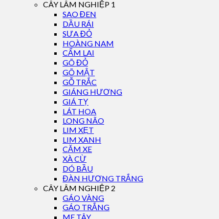
CÂY LÂM NGHIỆP 1
SAO ĐEN
DẦU RÁI
SƯA ĐỎ
HOÀNG NAM
CẨM LAI
GÕ ĐỎ
GÕ MẬT
GỖ TRẮC
GIÁNG HƯƠNG
GIÁ TỴ
LÁT HOA
LONG NÃO
LIM XẸT
LIM XANH
CĂM XE
XÀ CỪ
DÓ BẦU
ĐÀN HƯƠNG TRẮNG
CÂY LÂM NGHIỆP 2
GÁO VÀNG
GÁO TRẮNG
ME TÂY