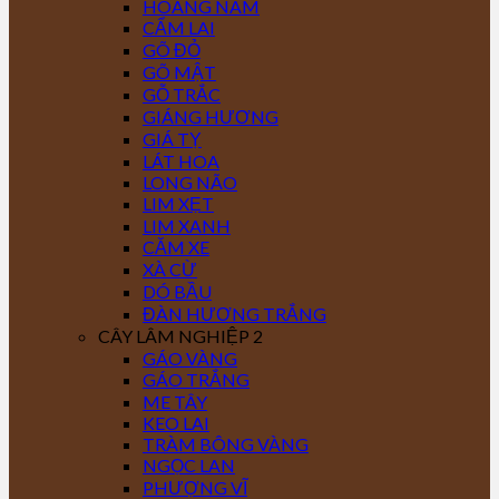
HOÀNG NAM
CẨM LAI
GÕ ĐỎ
GÕ MẬT
GỖ TRẮC
GIÁNG HƯƠNG
GIÁ TỴ
LÁT HOA
LONG NÃO
LIM XẸT
LIM XANH
CĂM XE
XÀ CỪ
DÓ BẦU
ĐÀN HƯƠNG TRẮNG
CÂY LÂM NGHIỆP 2
GÁO VÀNG
GÁO TRẮNG
ME TÂY
KEO LAI
TRÀM BÔNG VÀNG
NGỌC LAN
PHƯỢNG VĨ