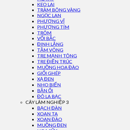
KEO LAI
TRÀM BÔNG VÀNG
NGỌC LAN
PHƯỢNG VĨ
PHƯỢNG TÍM
TRÔM
VỐI BẮC
ĐINH LĂNG
TẦM VÔNG
TRE MẠNH TÔNG
TRE ĐIỀN TRÚC
MUỒNG HOA ĐÀO
GIỔI GHÉP
XẠ ĐEN
NHO BIỂN
BẦN ỔI
ĐÔ LA BẠC
CÂY LÂM NGHIỆP 3
BẠCH ĐÀN
XOAN TA
XOAN ĐÀO
MUỒNG ĐEN