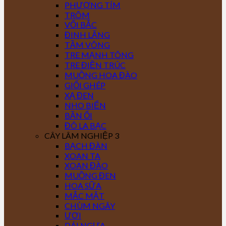
PHƯỢNG TÍM
TRÔM
VỐI BẮC
ĐINH LĂNG
TẦM VÔNG
TRE MẠNH TÔNG
TRE ĐIỀN TRÚC
MUỒNG HOA ĐÀO
GIỔI GHÉP
XẠ ĐEN
NHO BIỂN
BẦN ỔI
ĐÔ LA BẠC
CÂY LÂM NGHIỆP 3
BẠCH ĐÀN
XOAN TA
XOAN ĐÀO
MUỒNG ĐEN
HOA SỮA
MẮC MẬT
CHÙM NGÂY
ƯƠI
DÁI NGỰA