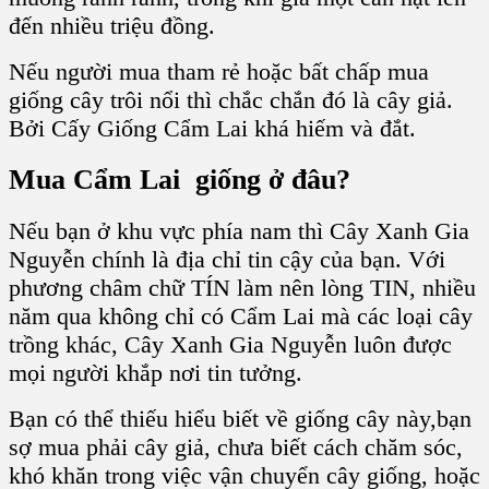
đến nhiều triệu đồng.
Nếu người mua tham rẻ hoặc bất chấp
mua
giống cây
trôi nổi thì chắc chắn đó là
cây giả
.
Bởi C
ấy Giống Cẩm Lai
khá hiếm và đắt.
Mua Cẩm Lai giống
ở đâu?
Nếu bạn ở khu vực phía nam thì C
ây Xanh Gia
Nguyễn
chính là địa chỉ tin cậy của bạn. Với
phương châm chữ TÍN làm nên lòng TIN,
nhiều
năm qua không chỉ có
Cẩm Lai
mà các loại cây
trồng khác, C
ây Xanh Gia Nguyễn
luôn được
mọi người khắp nơi tin tưởng.
Bạn có thể thiếu hiểu biết về
giống cây
này,bạn
sợ mua phải
cây giả,
chưa biết cách chăm sóc,
khó khăn trong việc vận chuyển
cây giống
, hoặc