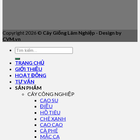
Copyright 2026 ©
Cây Giống Lâm Nghiệp - Design by
CVM.vn
TRANG CHỦ
GIỚI THIỆU
HOẠT ĐỘNG
TƯ VẤN
SẢN PHẨM
CÂY CÔNG NGHIỆP
CAO SU
ĐIỀU
HỒ TIÊU
CHÈ XANH
CAO CAO
CÀ PHÊ
MẮC CA