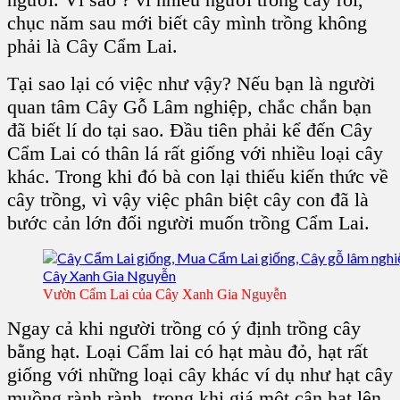
chục năm sau mới biết cây mình trồng không
phải là C
ây Cẩm Lai
.
Tại sao lại có việc như vậy? Nếu bạn là người
quan tâm C
ây Gỗ Lâm nghiệp
, chắc chắn bạn
đã biết lí do tại sao. Đầu tiên phải kể đến C
ây
Cẩm Lai
có thân lá rất giống với nhiều loại cây
khác. Trong khi đó bà con lại thiếu kiến thức về
cây trồng
, vì vậy việc phân biệt
cây con
đã là
bước cản lớn đối người muốn
trồng Cẩm Lai
.
Vườn Cẩm Lai của Cây Xanh Gia Nguyễn
Ngay cả khi người trồng có ý định
trồng cây
bằng hạt
. Loại
Cẩm lai
có hạt màu đỏ, hạt rất
giống với những loại cây khác ví dụ như
hạt cây
muồng rành rành
, trong khi giá một cân hạt lên