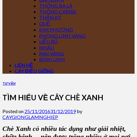
THÔNG BA LÁ
THÔNG CARIBE
THẦN KỲ
QUẾ
KIM PHƯỢNG
PHONG LINH VÀNG
LIỄU RŨ
NHÀU
MAI VÀNG
BÌNH LINH
LIÊN HỆ
CÂY ĐIỀU GIỐNG
TƯ VẤN
TÌM HIỂU VỀ CÂY CHÈ XANH
Posted on
25/11/2016
31/12/2019
by
CAYGIONGLAMNGHIEP
Chè Xanh
có nhiều tác dụng như
giải nhiệt,
chữa bệnh
… nên được trồng nhiều ở mọi nơi.