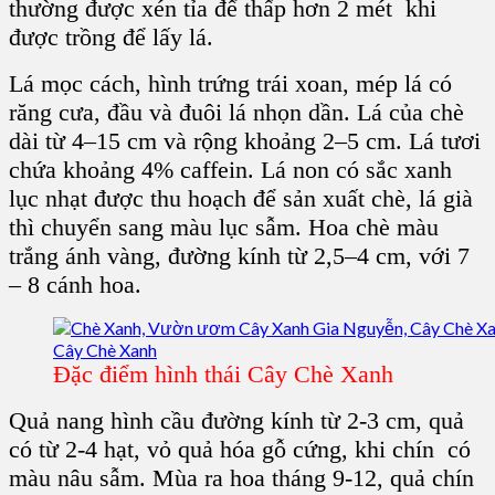
thường được xén tỉa để thấp hơn 2 mét khi
được trồng để lấy lá.
Lá mọc cách, hình trứng trái xoan, mép lá có
răng cưa, đầu và đuôi lá nhọn dần. Lá của chè
dài từ 4–15 cm và rộng khoảng 2–5 cm.
Lá tươi
chứa khoảng 4% caffein.
Lá non
có sắc xanh
lục nhạt được thu hoạch để sản xuất chè,
lá già
thì chuyển sang màu lục sẫm.
Hoa chè màu
trắng
ánh vàng, đường kính từ 2,5–4 cm, với 7
– 8 cánh hoa.
Đặc điểm hình thái Cây Chè Xanh
Quả nang hình cầu
đường kính từ 2-3 cm, quả
có từ 2-4 hạt, vỏ quả hóa gỗ cứng, khi chín có
màu nâu sẫm. Mùa ra hoa tháng 9-12, quả chín