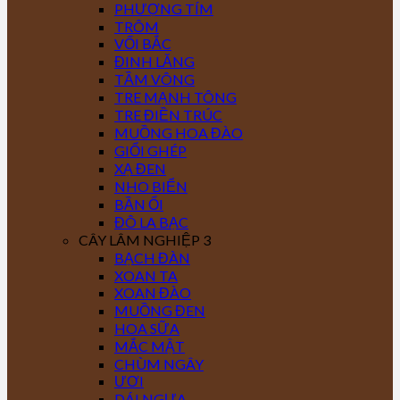
PHƯỢNG TÍM
TRÔM
VỐI BẮC
ĐINH LĂNG
TẦM VÔNG
TRE MẠNH TÔNG
TRE ĐIỀN TRÚC
MUỒNG HOA ĐÀO
GIỔI GHÉP
XẠ ĐEN
NHO BIỂN
BẦN ỔI
ĐÔ LA BẠC
CÂY LÂM NGHIỆP 3
BẠCH ĐÀN
XOAN TA
XOAN ĐÀO
MUỒNG ĐEN
HOA SỮA
MẮC MẬT
CHÙM NGÂY
ƯƠI
DÁI NGỰA