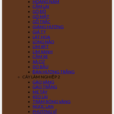
HOÀNG NAM
CẨM LAI
GÕ ĐỎ
GÕ MẬT
GỖ TRẮC
GIÁNG HƯƠNG
GIÁ TỴ
LÁT HOA
LONG NÃO
LIM XẸT
LIM XANH
CĂM XE
XÀ CỪ
DÓ BẦU
ĐÀN HƯƠNG TRẮNG
CÂY LÂM NGHIỆP 2
GÁO VÀNG
GÁO TRẮNG
ME TÂY
KEO LAI
TRÀM BÔNG VÀNG
NGỌC LAN
PHƯỢNG VĨ