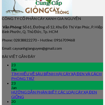
CÔNG TY CỔ PHẦN CÂY XANH GIA NGUYỄN
Văn Phòng:
Số 61, Đường số 12, Khu Đô Thị Vạn Phúc, P. Hiệp
Bình Phước, Q. Thủ Đức, Tp. HCM
Phone: 02838822270 – Hotline: 0916709468
Email: cayxanhgianguyen@gmail.com
BÀI VIẾT GẦN ĐÂY
23
Jan
TÌM HIỂU VỀ SÂU BỆNH HẠI CÂY XẠ ĐEN VÀ CÁCH
PHÒNG TRỪ
23
Jan
HƯỚNG DẪN PHÂN BIỆT CÁC LOẠI CÂY XẠ ĐEN
GIỐNG
20