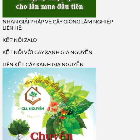
NHẬN GIẢI PHÁP VỀ CÂY GIỐNG LÂM NGHIỆP
LIÊN HỆ
KẾT NỐI ZALO
KẾT NỐI VỚI CÂY XANH GIA NGUYỄN
LIÊN KẾT CÂY XANH GIA NGUYỄN