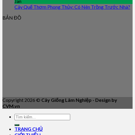
Jan
Cây Quế Thơm Phong Thủy: Có Nên Trồng Trước Nhà?
BẢN ĐỒ
Copyright 2026 ©
Cây Giống Lâm Nghiệp - Design by
CVM.vn
TRANG CHỦ
GIỚI THIỆU