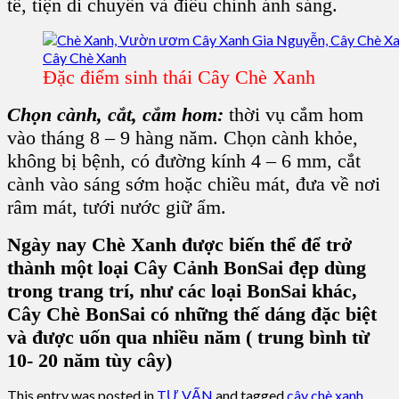
tế, tiện di chuyển và điều chỉnh ánh sáng.
Đặc điểm sinh thái Cây Chè Xanh
Chọn cành, cắt, cắm hom:
thời vụ cắm hom
vào tháng 8 – 9 hàng năm. Chọn cành khỏe,
không bị bệnh, có đường kính 4 – 6 mm, cắt
cành vào sáng sớm hoặc chiều mát, đưa về nơi
râm mát, tưới nước
giữ ẩm.
Ngày nay Chè Xanh được biến thể để trở
thành một loại Cây Cảnh BonSai đẹp dùng
trong trang trí, như các loại BonSai khác,
Cây Chè BonSai có những thế dáng đặc biệt
và được uốn qua nhiều năm ( trung bình từ
10- 20 năm tùy cây)
This entry was posted in
TƯ VẤN
and tagged
cây chè xanh
,