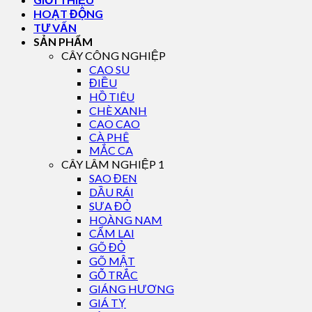
HOẠT ĐỘNG
TƯ VẤN
SẢN PHẨM
CÂY CÔNG NGHIỆP
CAO SU
ĐIỀU
HỒ TIÊU
CHÈ XANH
CAO CAO
CÀ PHÊ
MẮC CA
CÂY LÂM NGHIỆP 1
SAO ĐEN
DẦU RÁI
SƯA ĐỎ
HOÀNG NAM
CẨM LAI
GÕ ĐỎ
GÕ MẬT
GỖ TRẮC
GIÁNG HƯƠNG
GIÁ TỴ