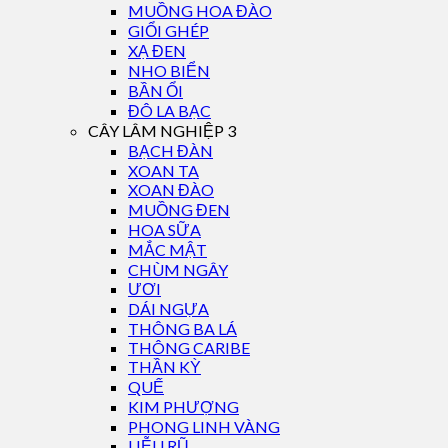
MUỒNG HOA ĐÀO
GIỔI GHÉP
XẠ ĐEN
NHO BIỂN
BẦN ỔI
ĐÔ LA BẠC
CÂY LÂM NGHIỆP 3
BẠCH ĐÀN
XOAN TA
XOAN ĐÀO
MUỒNG ĐEN
HOA SỮA
MẮC MẬT
CHÙM NGÂY
ƯƠI
DÁI NGỰA
THÔNG BA LÁ
THÔNG CARIBE
THẦN KỲ
QUẾ
KIM PHƯỢNG
PHONG LINH VÀNG
LIỄU RŨ