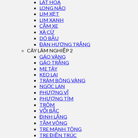
LÁT HOA
LONG NÃO
LIM XẸT
LIM XANH
CĂM XE
XÀ CỪ
DÓ BẦU
ĐÀN HƯƠNG TRẮNG
CÂY LÂM NGHIỆP 2
GÁO VÀNG
GÁO TRẮNG
ME TÂY
KEO LAI
TRÀM BÔNG VÀNG
NGỌC LAN
PHƯỢNG VĨ
PHƯỢNG TÍM
TRÔM
VỐI BẮC
ĐINH LĂNG
TẦM VÔNG
TRE MẠNH TÔNG
TRE ĐIỀN TRÚC