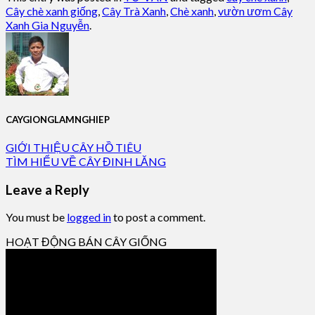
Cây chè xanh giống
,
Cây Trà Xanh
,
Chè xanh
,
vườn ươm Cây
Xanh Gia Nguyễn
.
CAYGIONGLAMNGHIEP
GIỚI THIỆU CÂY HỒ TIÊU
TÌM HIỂU VỀ CÂY ĐINH LĂNG
Leave a Reply
You must be
logged in
to post a comment.
HOẠT ĐỘNG BÁN CÂY GIỐNG