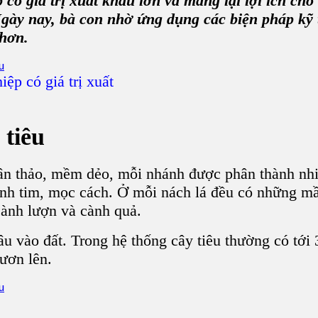
p
có
giá trị xuất khẩu
lớn và mang lại lợi ích ch
Ngày nay, bà con nhờ ứng dụng các biện pháp kỹ t
 hơn.
ệp có giá trị xuất
 tiêu
ân thảo
, mềm dẻo, mỗi nhánh được phân thành nhi
ình tim, mọc cách. Ở mỗi
nách lá
đều có những mầ
cành lượn và cành quả.
âu vào đất. Trong
hệ thống cây tiêu
thường có tới 3
ươn lên.