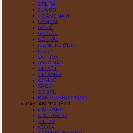
DẦU RÁI
SƯA ĐỎ
HOÀNG NAM
CẨM LAI
GÕ ĐỎ
GÕ MẬT
GỖ TRẮC
GIÁNG HƯƠNG
GIÁ TỴ
LÁT HOA
LONG NÃO
LIM XẸT
LIM XANH
CĂM XE
XÀ CỪ
DÓ BẦU
ĐÀN HƯƠNG TRẮNG
CÂY LÂM NGHIỆP 2
GÁO VÀNG
GÁO TRẮNG
ME TÂY
KEO LAI
TRÀM BÔNG VÀNG