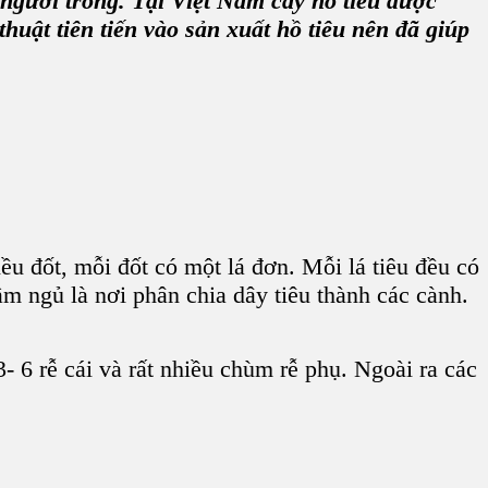
o người trồng. Tại Việt Nam
cây hồ tiêu
được
huật tiên tiến vào
sản xuất hồ tiêu
nên đã giúp
ều đốt, mỗi đốt có một lá đơn. Mỗi
lá tiêu
đều có
m ngủ là nơi phân chia
dây tiêu
thành các cành.
- 6 rễ cái và rất nhiều chùm rễ phụ. Ngoài ra các