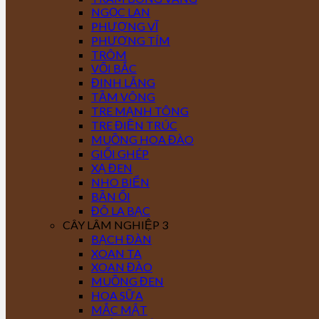
NGỌC LAN
PHƯỢNG VĨ
PHƯỢNG TÍM
TRÔM
VỐI BẮC
ĐINH LĂNG
TẦM VÔNG
TRE MẠNH TÔNG
TRE ĐIỀN TRÚC
MUỒNG HOA ĐÀO
GIỔI GHÉP
XẠ ĐEN
NHO BIỂN
BẦN ỔI
ĐÔ LA BẠC
CÂY LÂM NGHIỆP 3
BẠCH ĐÀN
XOAN TA
XOAN ĐÀO
MUỒNG ĐEN
HOA SỮA
MẮC MẬT