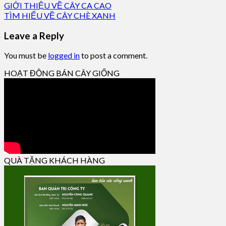
GIỚI THIỆU VỀ CÂY CA CAO
TÌM HIỂU VỀ CÂY CHÈ XANH
Leave a Reply
You must be
logged in
to post a comment.
HOẠT ĐỘNG BÁN CÂY GIỐNG
QUÀ TẶNG KHÁCH HÀNG