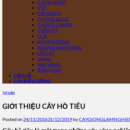
CHÙM NGÂY
ƯƠI
DÁI NGỰA
THÔNG BA LÁ
THÔNG CARIBE
THẦN KỲ
QUẾ
KIM PHƯỢNG
PHONG LINH VÀNG
LIỄU RŨ
NHÀU
MAI VÀNG
BÌNH LINH
LIÊN HỆ
CÂY ĐIỀU GIỐNG
TƯ VẤN
GIỚI THIỆU CÂY HỒ TIÊU
Posted on
24/11/2016
31/12/2019
by
CAYGIONGLAMNGHIE