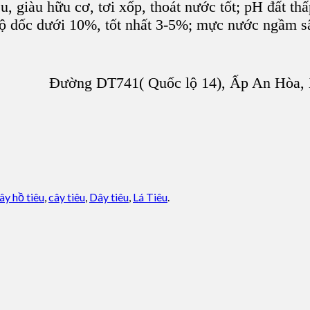
êu, giàu hữu cơ, tơi xốp, thoát nước
tốt; pH đất thấ
có độ dốc dưới 10%, tốt nhất 3-5%; mực nước ngầm
Đường DT741( Quốc lộ 14), Ấp An Hòa, 
ây hồ tiêu
,
cây tiêu
,
Dây tiêu
,
Lá Tiêu
.