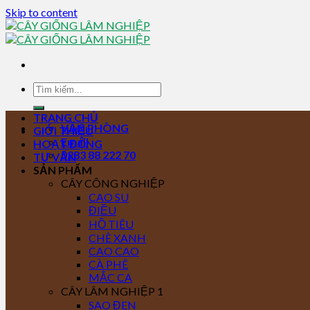
Skip to content
TRANG CHỦ
VĂN PHÒNG
GIỚI THIỆU
Email
HOẠT ĐỘNG
0283 88 222 70
TƯ VẤN
SẢN PHẨM
CÂY CÔNG NGHIỆP
CAO SU
ĐIỀU
HỒ TIÊU
CHÈ XANH
CAO CAO
CÀ PHÊ
MẮC CA
CÂY LÂM NGHIỆP 1
SAO ĐEN