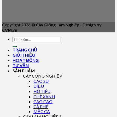
Copyright 2026 ©
Cây Giống Lâm Nghiệp - Design by
CVM.vn
TRANG CHỦ
GIỚI THIỆU
HOẠT ĐỘNG
TƯ VẤN
SẢN PHẨM
CÂY CÔNG NGHIỆP
CAO SU
ĐIỀU
HỒ TIÊU
CHÈ XANH
CAO CAO
CÀ PHÊ
MẮC CA
CÂY LÂM NGHIỆP 1