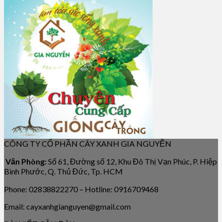
CÔNG TY CỔ PHẦN CÂY XANH GIA NGUYỄN
Văn Phòng:
Số 61, Đường số 12, Khu Đô Thị Vạn Phúc, P. Hiệp
Bình Phước, Q. Thủ Đức, Tp. HCM
Phone: 02838822270 – Hotline: 0916709468
Email: cayxanhgianguyen@gmail.com