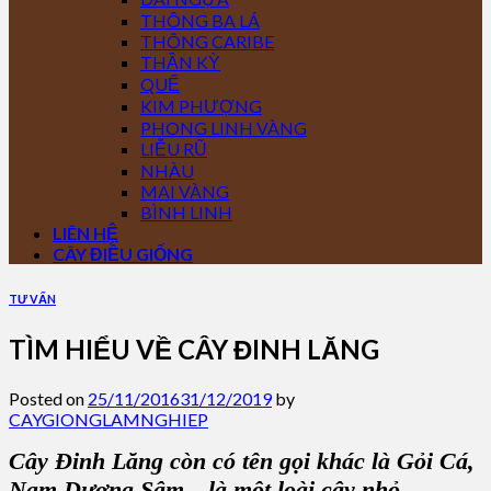
THÔNG BA LÁ
THÔNG CARIBE
THẦN KỲ
QUẾ
KIM PHƯỢNG
PHONG LINH VÀNG
LIỄU RŨ
NHÀU
MAI VÀNG
BÌNH LINH
LIÊN HỆ
CÂY ĐIỀU GIỐNG
TƯ VẤN
TÌM HIỂU VỀ CÂY ĐINH LĂNG
Posted on
25/11/2016
31/12/2019
by
CAYGIONGLAMNGHIEP
Cây Đinh Lăng
còn có tên gọi khác là G
ỏi Cá,
Nam Dương Sâm
…là một loài cây nhỏ