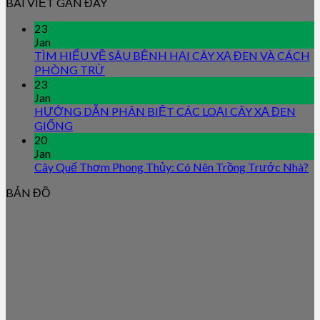
BÀI VIẾT GẦN ĐÂY
23
Jan
TÌM HIỂU VỀ SÂU BỆNH HẠI CÂY XẠ ĐEN VÀ CÁCH
PHÒNG TRỪ
23
Jan
HƯỚNG DẪN PHÂN BIỆT CÁC LOẠI CÂY XẠ ĐEN
GIỐNG
20
Jan
Cây Quế Thơm Phong Thủy: Có Nên Trồng Trước Nhà?
BẢN ĐỒ