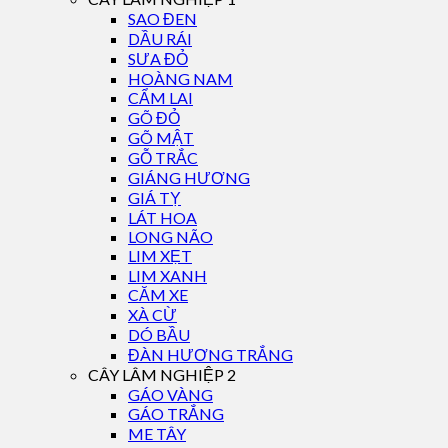
SAO ĐEN
DẦU RÁI
SƯA ĐỎ
HOÀNG NAM
CẨM LAI
GÕ ĐỎ
GÕ MẬT
GỖ TRẮC
GIÁNG HƯƠNG
GIÁ TỴ
LÁT HOA
LONG NÃO
LIM XẸT
LIM XANH
CĂM XE
XÀ CỪ
DÓ BẦU
ĐÀN HƯƠNG TRẮNG
CÂY LÂM NGHIỆP 2
GÁO VÀNG
GÁO TRẮNG
ME TÂY