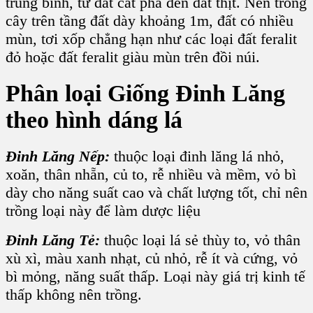
trung bình, từ
đất cát pha
đến
đất thịt
. Nên
trồng
cây
trên tầng đất dày khoảng 1m, đất có nhiều
mùn, tơi xốp chẳng hạn như các loại
đất feralit
đỏ
hoặc
đất feralit giàu mùn
trên đồi núi.
Phân loại G
iống Đinh Lăng
theo hình dáng lá
Đinh Lăng Nếp
:
thuộc loại
đinh lăng lá nhỏ
,
xoăn, thân nhẵn, củ to, rễ nhiều và mềm, vỏ bì
dày cho năng suất cao và chất lượng tốt, chỉ nên
trồng loại này để làm dược liệu
Đinh Lăng Tẻ
:
thuộc loại lá sẻ thùy to, vỏ thân
xù xì, màu xanh nhạt, củ nhỏ, rễ ít và cứng, vỏ
bì mỏng, năng suất thấp. Loại này
giá trị kinh tế
thấp không nên trồng.