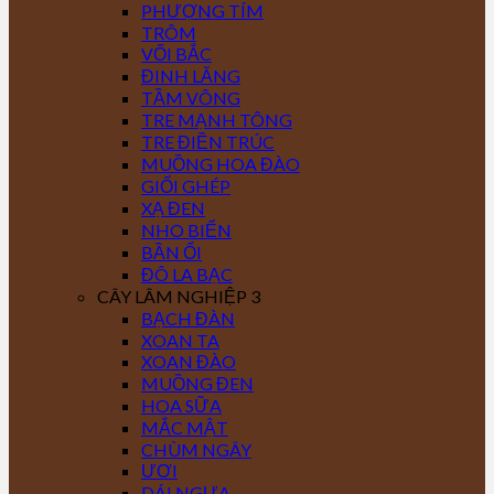
PHƯỢNG TÍM
TRÔM
VỐI BẮC
ĐINH LĂNG
TẦM VÔNG
TRE MẠNH TÔNG
TRE ĐIỀN TRÚC
MUỒNG HOA ĐÀO
GIỔI GHÉP
XẠ ĐEN
NHO BIỂN
BẦN ỔI
ĐÔ LA BẠC
CÂY LÂM NGHIỆP 3
BẠCH ĐÀN
XOAN TA
XOAN ĐÀO
MUỒNG ĐEN
HOA SỮA
MẮC MẬT
CHÙM NGÂY
ƯƠI
DÁI NGỰA