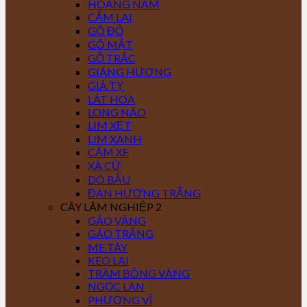
HOÀNG NAM
CẨM LAI
GÕ ĐỎ
GÕ MẬT
GỖ TRẮC
GIÁNG HƯƠNG
GIÁ TỴ
LÁT HOA
LONG NÃO
LIM XẸT
LIM XANH
CĂM XE
XÀ CỪ
DÓ BẦU
ĐÀN HƯƠNG TRẮNG
CÂY LÂM NGHIỆP 2
GÁO VÀNG
GÁO TRẮNG
ME TÂY
KEO LAI
TRÀM BÔNG VÀNG
NGỌC LAN
PHƯỢNG VĨ