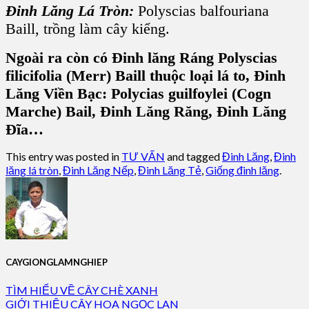
Đinh Lăng Lá Tròn
:
Polyscias balfouriana
Baill, trồng làm
cây kiểng
.
Ngoài ra còn có Đinh lăng Ráng Polyscias
filicifolia (Merr) Baill thuộc loại lá to, Đinh
Lăng Viền Bạc: Polycias guilfoylei (Cogn
Marche) Bail, Đinh Lăng Răng, Đinh Lăng
Đĩa…
This entry was posted in
TƯ VẤN
and tagged
Đinh Lăng
,
Đinh
lăng lá tròn
,
Đinh Lăng Nếp
,
Đinh Lăng Tẻ
,
Giống đinh lăng
.
CAYGIONGLAMNGHIEP
TÌM HIỂU VỀ CÂY CHÈ XANH
GIỚI THIỆU CÂY HOA NGỌC LAN