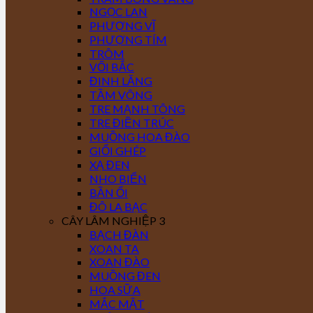
NGỌC LAN
PHƯỢNG VĨ
PHƯỢNG TÍM
TRÔM
VỐI BẮC
ĐINH LĂNG
TẦM VÔNG
TRE MẠNH TÔNG
TRE ĐIỀN TRÚC
MUỒNG HOA ĐÀO
GIỔI GHÉP
XẠ ĐEN
NHO BIỂN
BẦN ỔI
ĐÔ LA BẠC
CÂY LÂM NGHIỆP 3
BẠCH ĐÀN
XOAN TA
XOAN ĐÀO
MUỒNG ĐEN
HOA SỮA
MẮC MẬT