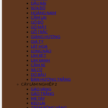
DẦU RÁI
SƯA ĐỎ
HOÀNG NAM
CẨM LAI
GÕ ĐỎ
GÕ MẬT
GỖ TRẮC
GIÁNG HƯƠNG
GIÁ TỴ
LÁT HOA
LONG NÃO
LIM XẸT
LIM XANH
CĂM XE
XÀ CỪ
DÓ BẦU
ĐÀN HƯƠNG TRẮNG
CÂY LÂM NGHIỆP 2
GÁO VÀNG
GÁO TRẮNG
ME TÂY
KEO LAI
TRÀM BÔNG VÀNG