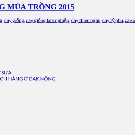
G MÙA TRỒNG 2015
g
,
cây giống
,
cây giống lâm nghiệp
,
cây thiên ngân
,
cây tỷ phú
,
cây 
 SƯA
HÁCH HÀNG Ở DAK NÔNG