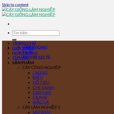
Skip to content
TRANG CHỦ
VĂN PHÒNG
GIỚI THIỆU
Email
HOẠT ĐỘNG
0283 88 222 70
TƯ VẤN
SẢN PHẨM
CÂY CÔNG NGHIỆP
CAO SU
ĐIỀU
HỒ TIÊU
CHÈ XANH
CAO CAO
CÀ PHÊ
MẮC CA
CÂY LÂM NGHIỆP 1
SAO ĐEN