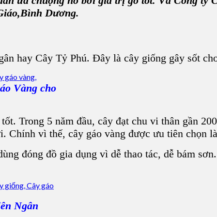
n ưa chuộng nó bởi giá trị gỗ tốt. Và Công ty
Giáo,Bình Dương.
ân hay Cây Tỷ Phú. Đây là cây giống gây sốt ch
Gáo Vàng cho
ốt. Trong 5 năm đầu, cây đạt chu vi thân gần 200
 Chính vì thế, cây gáo vàng được ưu tiên chọn là
 dùng đóng đồ gia dụng vì dễ thao tác, dễ bám sơn
iên Ngân