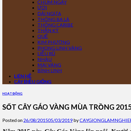
CHÙM NGÂY
ƯƠI
DÁI NGỰA
THÔNG BA LÁ
THÔNG CARIBE
THẦN KỲ
QUẾ
KIM PHƯỢNG
PHONG LINH VÀNG
LIỄU RŨ
NHÀU
MAI VÀNG
BÌNH LINH
LIÊN HỆ
CÂY ĐIỀU GIỐNG
HOẠT ĐỘNG
SỐT CÂY GÁO VÀNG MÙA TRỒNG 201
Posted on
26/08/2015
05/03/2019
by
CAYGIONGLAMNGHIE