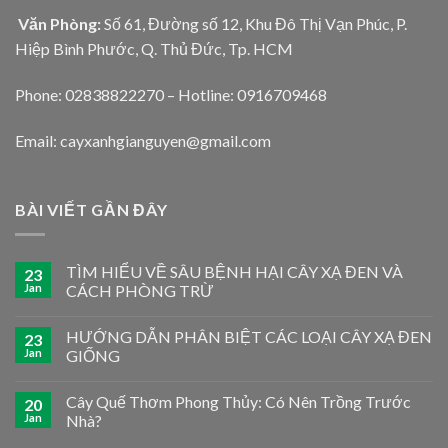
Văn Phòng:
Số 61, Đường số 12, Khu Đô Thị Vạn Phúc, P.
Hiệp Bình Phước, Q. Thủ Đức, Tp. HCM
Phone: 02838822270 – Hotline: 0916709468
Email: cayxanhgianguyen@gmail.com
BÀI VIẾT GẦN ĐÂY
TÌM HIỂU VỀ SÂU BỆNH HẠI CÂY XẠ ĐEN VÀ
23
Jan
CÁCH PHÒNG TRỪ
HƯỚNG DẪN PHÂN BIỆT CÁC LOẠI CÂY XẠ ĐEN
23
Jan
GIỐNG
Cây Quế Thơm Phong Thủy: Có Nên Trồng Trước
20
Jan
Nhà?