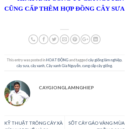
CŨNG CẤP THÊM HỢP ĐỒNG CÂY SƯA
This entry was posted in
HOẠT ĐỘNG
and tagged
cây giống lâm nghiệp
,
cây sưa
,
cây xanh
,
Cây xanh Gia Nguyễn
,
cung cấp cây giống
.
CAYGIONGLAMNGHIEP
KỸ THUẬT TRÔNG CÂY XÀ
SỐT CÂY GÁO VÀNG MÙA