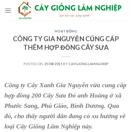
Skip
to
content
HOẠT ĐỘNG
CÔNG TY GIA NGUYỄN CŨNG CẤP
THÊM HỢP ĐỒNG CÂY SƯA
POSTED ON
25/08/2015
BY
CAYGIONGLAMNGHIEP
Công ty Cây Xanh Gia Nguyễn
vừa cung cấp
hợp đồng 200
Cây Sưa Đỏ
anh Hoàng ở xã
Phước Sang, Phú Giáo, Bình Dương. Qua
đó, cho thấy người dân đang có xu hướng về
loại
Cây Giống Lâm Nghiệp
này.