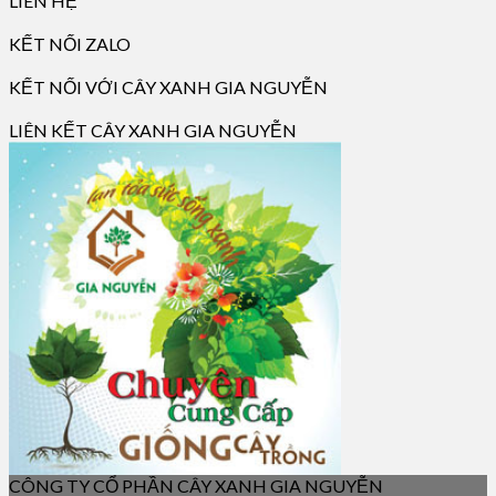
LIÊN HỆ
KẾT NỐI ZALO
KẾT NỐI VỚI CÂY XANH GIA NGUYỄN
LIÊN KẾT CÂY XANH GIA NGUYỄN
CÔNG TY CỔ PHẦN CÂY XANH GIA NGUYỄN