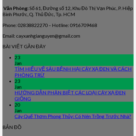
Văn Phòng:
Số 61, Đường số 12, Khu Đô Thị Vạn Phúc, P. Hiệp
Bình Phước, Q. Thủ Đức, Tp. HCM
Phone: 02838822270 – Hotline: 0916709468
Email: cayxanhgianguyen@gmail.com
BÀI VIẾT GẦN ĐÂY
23
Jan
TÌM HIỂU VỀ SÂU BỆNH HẠI CÂY XẠ ĐEN VÀ CÁCH
PHÒNG TRỪ
23
Jan
HƯỚNG DẪN PHÂN BIỆT CÁC LOẠI CÂY XẠ ĐEN
GIỐNG
20
Jan
Cây Quế Thơm Phong Thủy: Có Nên Trồng Trước Nhà?
BẢN ĐỒ