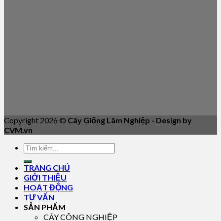
Copyright 2026 ©
Cây Giống Lâm Nghiệp - Design by
CVM.vn
TRANG CHỦ
GIỚI THIỆU
HOẠT ĐỘNG
TƯ VẤN
SẢN PHẨM
CÂY CÔNG NGHIỆP