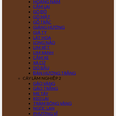
HOÀNG NAM
CẨM LAI
GÕ ĐỎ
GÕ MẬT
GỖ TRẮC
GIÁNG HƯƠNG
GIÁ TỴ
LÁT HOA
LONG NÃO
LIM XẸT
LIM XANH
CĂM XE
XÀ CỪ
DÓ BẦU
ĐÀN HƯƠNG TRẮNG
CÂY LÂM NGHIỆP 2
GÁO VÀNG
GÁO TRẮNG
ME TÂY
KEO LAI
TRÀM BÔNG VÀNG
NGỌC LAN
PHƯỢNG VĨ