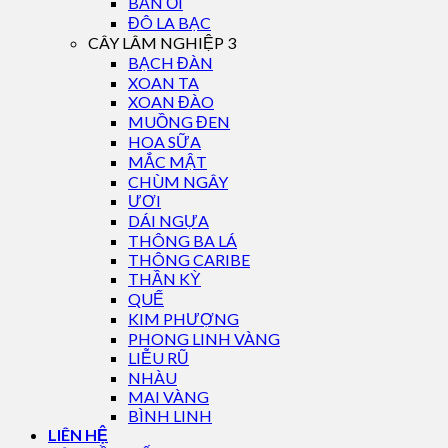
BẦN ỔI
ĐÔ LA BẠC
CÂY LÂM NGHIỆP 3
BẠCH ĐÀN
XOAN TA
XOAN ĐÀO
MUỒNG ĐEN
HOA SỮA
MẮC MẬT
CHÙM NGÂY
ƯƠI
DÁI NGỰA
THÔNG BA LÁ
THÔNG CARIBE
THẦN KỲ
QUẾ
KIM PHƯỢNG
PHONG LINH VÀNG
LIỄU RŨ
NHÀU
MAI VÀNG
BÌNH LINH
LIÊN HỆ