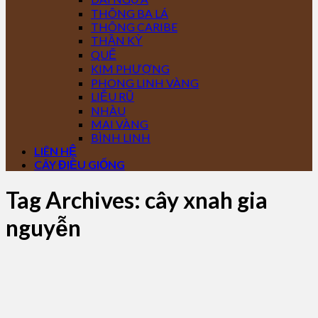
THÔNG BA LÁ
THÔNG CARIBE
THẦN KỲ
QUẾ
KIM PHƯỢNG
PHONG LINH VÀNG
LIỄU RŨ
NHÀU
MAI VÀNG
BÌNH LINH
LIÊN HỆ
CÂY ĐIỀU GIỐNG
Tag Archives:
cây xnah gia
nguyễn