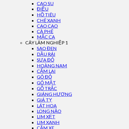
CAO SU
ĐIỀU
HỒ TIÊU
CHÈ XANH
CAO CAO
CÀ PHÊ
MẮC CA
CÂY LÂM NGHIỆP 1
SAO ĐEN
DẦU RÁI
SƯA ĐỎ
HOÀNG NAM
CẨM LAI
GÕ ĐỎ
GÕ MẬT
GỖ TRẮC
GIÁNG HƯƠNG
GIÁ TỴ
LÁT HOA
LONG NÃO
LIM XẸT
LIM XANH
CĂM XE