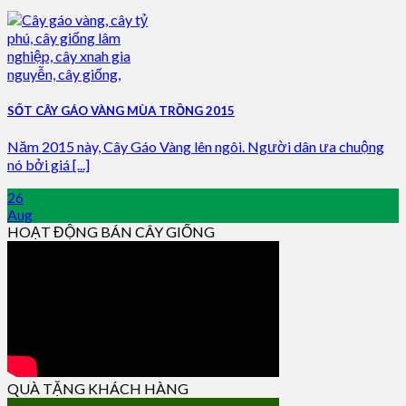
SỐT CÂY GÁO VÀNG MÙA TRỒNG 2015
Năm 2015 này, Cây Gáo Vàng lên ngôi. Người dân ưa chuộng
nó bởi giá [...]
26
Aug
HOẠT ĐỘNG BÁN CÂY GIỐNG
QUÀ TẶNG KHÁCH HÀNG