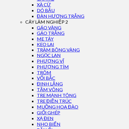
XÀ CỪ
DÓ BẦU
ĐÀN HƯƠNG TRẮNG
CÂY LÂM NGHIỆP 2
GÁO VÀNG
GÁO TRẮNG
ME TÂY
KEO LAI
TRÀM BÔNG VÀNG
NGỌC LAN
PHƯỢNG VĨ
PHƯỢNG TÍM
TRÔM
VỐI BẮC
ĐINH LĂNG
TẦM VÔNG
TRE MẠNH TÔNG
TRE ĐIỀN TRÚC
MUỒNG HOA ĐÀO
GIỔI GHÉP
XẠ ĐEN
NHO BIỂN