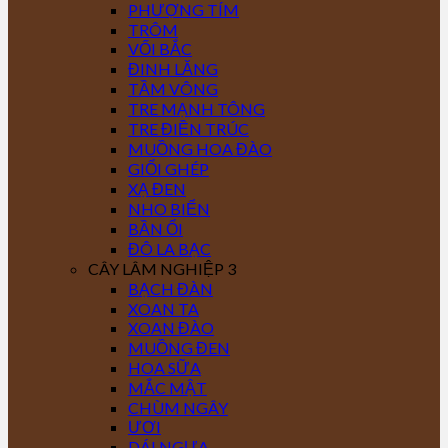
PHƯỢNG TÍM
TRÔM
VỐI BẮC
ĐINH LĂNG
TẦM VÔNG
TRE MẠNH TÔNG
TRE ĐIỀN TRÚC
MUỒNG HOA ĐÀO
GIỔI GHÉP
XẠ ĐEN
NHO BIỂN
BẦN ỔI
ĐÔ LA BẠC
CÂY LÂM NGHIỆP 3
BẠCH ĐÀN
XOAN TA
XOAN ĐÀO
MUỒNG ĐEN
HOA SỮA
MẮC MẬT
CHÙM NGÂY
ƯƠI
DÁI NGỰA