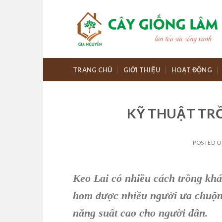
Skip
to
content
TRANG CHỦ
GIỚI THIỆU
HOẠT ĐỘNG
KỸ THUẬT TRỒ
POSTED 
Keo Lai
có nhiều cách trồng kh
hom
được nhiều người ưa chuộn
năng suất cao cho người dân.