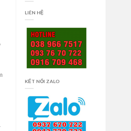
LIÊN HỆ
o
m
KẾT NỐI ZALO
y