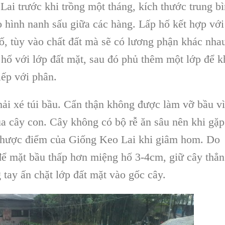
Lai
trước khi trồng một tháng, kích thước trung b
o hình nanh sấu giữa các hàng. Lấp hố kết hợp với
ố, tùy vào chất đất mà sẽ có lương phận khác nha
hố với lớp đất mặt, sau đó phủ thêm một lớp để k
iếp với phân.
ải xé túi bầu. Cẩn thận không được làm
vỡ bầu
vì
a c
ây con
.
Cây
không có bộ rễ ăn sâu nên khi gặp
 nhược điểm của
Giống Keo Lai khi giâm hom
.
Do
để mặt bầu thấp hơn miệng hố 3-4cm, giữ
cây
thẳn
g tay ấn chặt lớp đất mặt vào
gốc cây
.