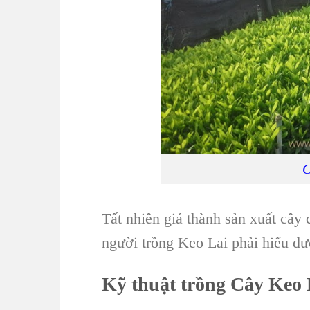
C
Tất nhiên giá thành s
ản xuất cây 
người
trồng Keo Lai
phải hiểu đ
Kỹ thuật trồng Cây Keo