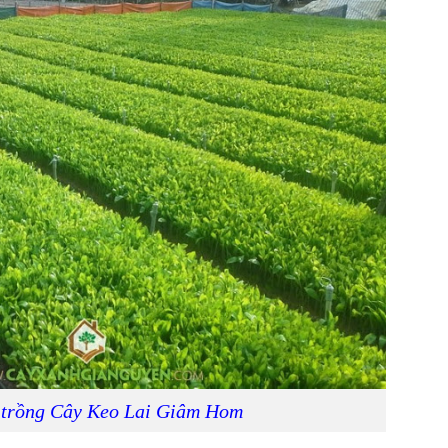
 trồng Cây Keo Lai Giâm Hom