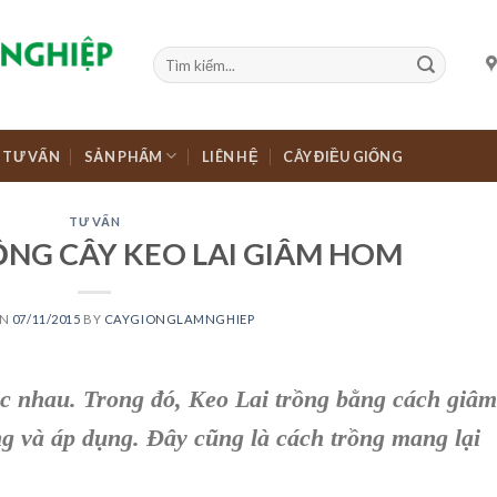
TƯ VẤN
SẢN PHẨM
LIÊN HỆ
CÂY ĐIỀU GIỐNG
TƯ VẤN
NG CÂY KEO LAI GIÂM HOM
ON
07/11/2015
BY
CAYGIONGLAMNGHIEP
ác nhau. Trong đó,
Keo Lai trồng bằng cách giâm
g và áp dụng. Đây cũng là
cách trồng
mang lại