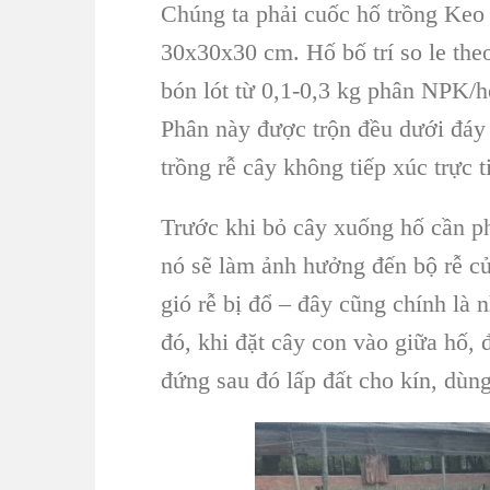
Chúng ta phải cuốc hố trồng
Keo 
30x30x30 cm. Hố bố trí so le the
bón lót từ 0,1-0,3 kg phân NPK/h
Phân này được trộn đều dưới đáy 
trồng rễ cây
không tiếp xúc trực t
Trước khi bỏ
cây xuống hố
cần ph
nó sẽ làm ảnh hưởng đến bộ rễ củ
gió rễ bị đổ – đây cũng chính là
đó, khi đặt c
ây con vào giữa hố
, 
đứng sau đó lấp đất cho kín, dùn