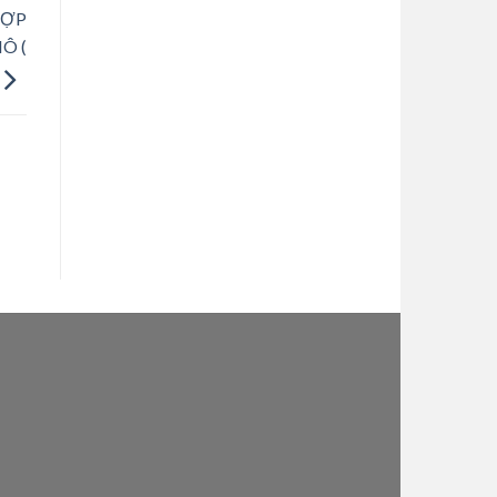
HỢP
Ô (