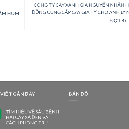
CÔNG TY CÂY XANH GIA NGUYỄN NHẬN 
ĐỒNG CUNG CẤP CÂY GIÁ TỴ CHO ANH LÝ N
IÂM HOM
ĐỢT 4)
 VIẾT GẦN ĐÂY
BẢN ĐỒ
TÌM HIỂU VỀ SÂU BỆNH
HẠI CÂY XẠ ĐEN VÀ
CÁCH PHÒNG TRỪ