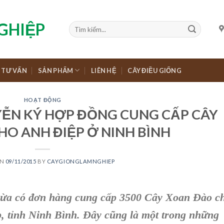
TƯ VẤN
SẢN PHẨM
LIÊN HỆ
CÂY ĐIỀU GIỐNG
HOẠT ĐỘNG
YỄN KÝ HỢP ĐỒNG CUNG CẤP CÂY
O ANH ĐIỆP Ở NINH BÌNH
ON
09/11/2015
BY
CAYGIONGLAMNGHIEP
vừa có đơn hàng cung cấp 3500
Cây Xoan Đào
c
 tỉnh Ninh Bình.
Đây cũng là một trong những