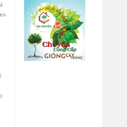
là
eo
ệ
p