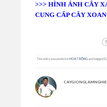
>>> HÌNH ẢNH CÂY 
CUNG CẤP CÂY XOAN 
This entry was posted in
HOẠT ĐỘNG
and tagged
C
CAYGIONGLAMNGHIE