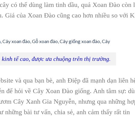
 cây có thể dùng làm tinh dầu, quả
Xoan Đào
còn 
âu. Giá của
Xoan Đào
cũng cao hơn nhiều so với
K
 kinh tế cao, được ưa chuộng trên thị trường.
ebsite và qua bạn bè, anh Điệp đã mạnh dạn liên h
ễn
để hỏi về
Cây Xoan Đào
giống. Anh tâm sự: dù
ươm Cây Xanh Gia Nguyễn
, nhưng qua những hợ
 những bài tư vấn, chia sẻ, anh cảm thấy rất tin