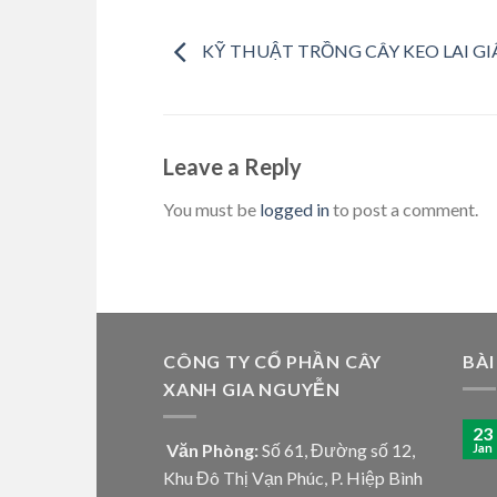
KỸ THUẬT TRỒNG CÂY KEO LAI G
Leave a Reply
You must be
logged in
to post a comment.
CÔNG TY CỔ PHẦN CÂY
BÀI
XANH GIA NGUYỄN
23
Văn Phòng:
Số 61, Đường số 12,
Jan
Khu Đô Thị Vạn Phúc, P. Hiệp Bình