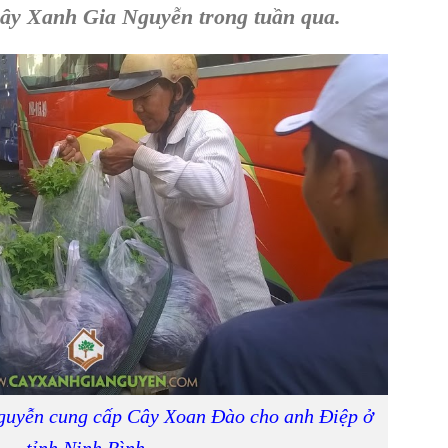
Cây Xanh Gia Nguyễn
trong tuần qua.
guyễn cung cấp Cây Xoan Đào cho anh Điệp ở