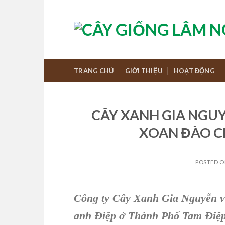
Skip
to
content
TRANG CHỦ
GIỚI THIỆU
HOẠT ĐỘNG
CÂY XANH GIA NGU
XOAN ĐÀO CH
POSTED 
Công ty Cây Xanh Gia Nguyễn
anh Điệp ở
Thành Phố Tam Điệp,