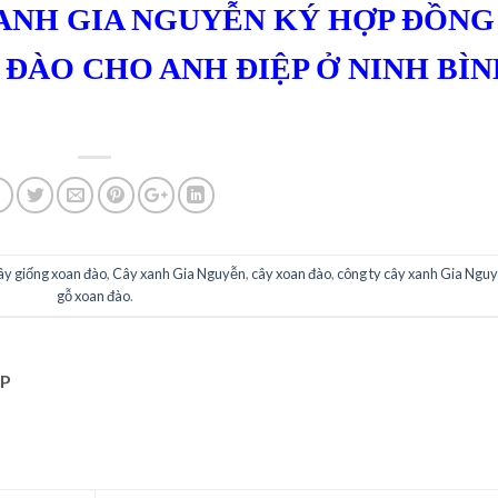
XANH GIA NGUYỄN KÝ HỢP ĐỒNG
ĐÀO CHO ANH ĐIỆP Ở NINH BÌ
ây giống xoan đào
,
Cây xanh Gia Nguyễn
,
cây xoan đào
,
công ty cây xanh Gia Ngu
gỗ xoan đào
.
P