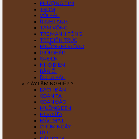
PHƯỢNG TÍM
TRÔM
VỐI BẮC
ĐINH LĂNG
TẦM VÔNG
TRE MẠNH TÔNG
TRE ĐIỀN TRÚC
MUỒNG HOA ĐÀO
GIỔI GHÉP
XẠ ĐEN
NHO BIỂN
BẦN ỔI
ĐÔ LA BẠC
CÂY LÂM NGHIỆP 3
BẠCH ĐÀN
XOAN TA
XOAN ĐÀO
MUỒNG ĐEN
HOA SỮA
MẮC MẬT
CHÙM NGÂY
ƯƠI
DÁI NGỰA