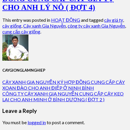
CHO ANH LÝ NÔ ( ĐỢT 4)
This entry was posted in
HOẠT ĐỘNG
and tagged
cây giá tỵ
,
cây giống
,
Cây xanh Gia Nguyễn
,
công ty cây xanh Gia Nguyễn
,
cung cấp cây giống
.
CAYGIONGLAMNGHIEP
CÂY XANH GIA NGUYỄN KÝ HỢP ĐỒNG CUNG CẤP CÂY
XOAN ĐÀO CHO ANH ĐIỆP Ở NINH BÌNH
CÔNG TY CÂY XANH GIA NGUYỄN CUNG CẤP CÂY KEO
LAI CHO ANH MINH Ở BÌNH DƯƠNG ( ĐỢT 2 )
Leave a Reply
You must be
logged in
to post a comment.