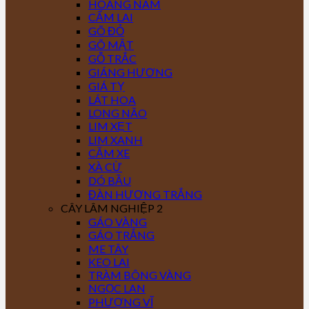
HOÀNG NAM
CẨM LAI
GÕ ĐỎ
GÕ MẬT
GỖ TRẮC
GIÁNG HƯƠNG
GIÁ TỴ
LÁT HOA
LONG NÃO
LIM XẸT
LIM XANH
CĂM XE
XÀ CỪ
DÓ BẦU
ĐÀN HƯƠNG TRẮNG
CÂY LÂM NGHIỆP 2
GÁO VÀNG
GÁO TRẮNG
ME TÂY
KEO LAI
TRÀM BÔNG VÀNG
NGỌC LAN
PHƯỢNG VĨ