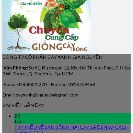
CÔNG TY CỔ PHẦN CÂY XANH GIA NGUYỄN
Văn Phòng:
Số 61, Đường số 12, Khu Đô Thị Vạn Phúc, P. Hiệp
Bình Phước, Q. Thủ Đức, Tp. HCM
Phone: 02838822270 – Hotline: 0916709468
Email: cayxanhgianguyen@gmail.com
BÀI VIẾT GẦN ĐÂY
23
Jan
TÌM HIỂU VỀ SÂU BỆNH HẠI CÂY XẠ ĐEN VÀ CÁCH
PHÒNG TRỪ