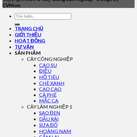
CVM.vn
TRANG CHỦ
GIỚI THIỆU
HOẠT ĐỘNG
TƯ VẤN
SẢN PHẨM
CÂY CÔNG NGHIỆP
CAO SU
ĐIỀU
HỒ TIÊU
CHÈ XANH
CAO CAO
CÀ PHÊ
MẮC CA
CÂY LÂM NGHIỆP 1
SAO ĐEN
DẦU RÁI
SƯA ĐỎ
HOÀNG NAM
CẨM LAI