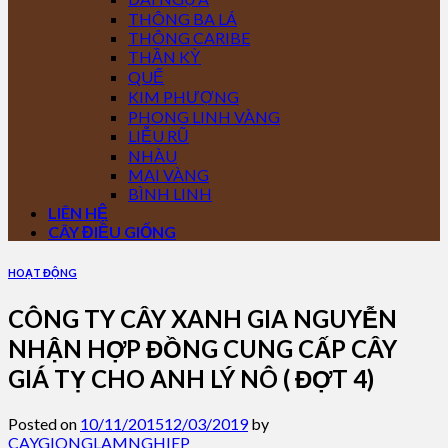
THÔNG BA LÁ
THÔNG CARIBE
THẦN KỲ
QUẾ
KIM PHƯỢNG
PHONG LINH VÀNG
LIỄU RŨ
NHÀU
MAI VÀNG
BÌNH LINH
LIÊN HỆ
CÂY ĐIỀU GIỐNG
HOẠT ĐỘNG
CÔNG TY CÂY XANH GIA NGUYỄN
NHẬN HỢP ĐỒNG CUNG CẤP CÂY
GIÁ TỴ CHO ANH LÝ NÔ ( ĐỢT 4)
Posted on
10/11/2015
12/03/2019
by
CAYGIONGLAMNGHIEP