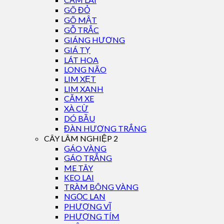
GÕ ĐỎ
GÕ MẬT
GỖ TRẮC
GIÁNG HƯƠNG
GIÁ TỴ
LÁT HOA
LONG NÃO
LIM XẸT
LIM XANH
CĂM XE
XÀ CỪ
DÓ BẦU
ĐÀN HƯƠNG TRẮNG
CÂY LÂM NGHIỆP 2
GÁO VÀNG
GÁO TRẮNG
ME TÂY
KEO LAI
TRÀM BÔNG VÀNG
NGỌC LAN
PHƯỢNG VĨ
PHƯỢNG TÍM