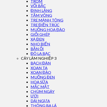
TRÔM
VỐI BẮC
ĐINH LĂNG
TẦM VÔNG
TRE MẠNH TÔNG
TRE ĐIỀN TRÚC
MUỒNG HOA ĐÀO
GIỔI GHÉP
XẠ ĐEN
NHO BIỂN
BẦN ỔI
ĐÔ LA BẠC
CÂY LÂM NGHIỆP 3
BẠCH ĐÀN
XOAN TA
XOAN ĐÀO
MUỒNG ĐEN
HOA SỮA
MẮC MẬT
CHÙM NGÂY
ƯƠI
DÁI NGỰA
THÔNG BA LÁ