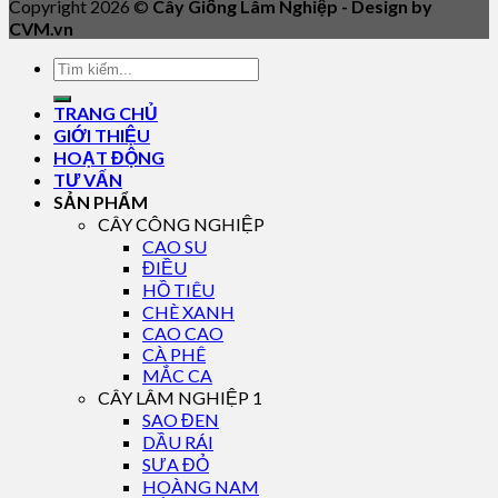
Copyright 2026 ©
Cây Giống Lâm Nghiệp - Design by
CVM.vn
TRANG CHỦ
GIỚI THIỆU
HOẠT ĐỘNG
TƯ VẤN
SẢN PHẨM
CÂY CÔNG NGHIỆP
CAO SU
ĐIỀU
HỒ TIÊU
CHÈ XANH
CAO CAO
CÀ PHÊ
MẮC CA
CÂY LÂM NGHIỆP 1
SAO ĐEN
DẦU RÁI
SƯA ĐỎ
HOÀNG NAM