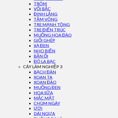
TRÔM
VỐI BẮC
ĐINH LĂNG
TẦM VÔNG
TRE MẠNH TÔNG
TRE ĐIỀN TRÚC
MUỒNG HOA ĐÀO
GIỔI GHÉP
XẠ ĐEN
NHO BIỂN
BẦN ỔI
ĐÔ LA BẠC
CÂY LÂM NGHIỆP 3
BẠCH ĐÀN
XOAN TA
XOAN ĐÀO
MUỒNG ĐEN
HOA SỮA
MẮC MẬT
CHÙM NGÂY
ƯƠI
DÁI NGỰA