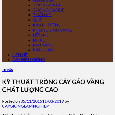
THÔNG BA LÁ
THÔNG CARIBE
THẦN KỲ
QUẾ
KIM PHƯỢNG
PHONG LINH VÀNG
LIỄU RŨ
NHÀU
MAI VÀNG
BÌNH LINH
LIÊN HỆ
CÂY ĐIỀU GIỐNG
TƯ VẤN
KỸ THUẬT TRỒNG CÂY GÁO VÀNG
CHẤT LƯỢNG CAO
Posted on
05/11/2015
11/03/2019
by
CAYGIONGLAMNGHIEP