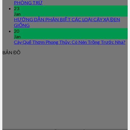
PHÒNG TRỪ
23
Jan
HƯỚNG DẪN PHÂN BIỆT CÁC LOẠI CÂY XẠ ĐEN
GIỐNG
20
Jan
Cây Quế Thơm Phong Thủy: Có Nên Trồng Trước Nhà?
BẢN ĐỒ