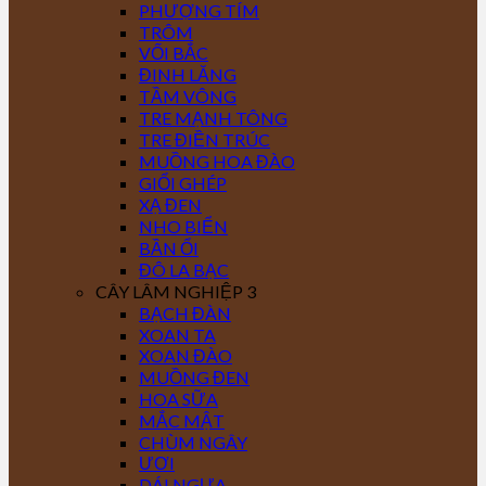
PHƯỢNG TÍM
TRÔM
VỐI BẮC
ĐINH LĂNG
TẦM VÔNG
TRE MẠNH TÔNG
TRE ĐIỀN TRÚC
MUỒNG HOA ĐÀO
GIỔI GHÉP
XẠ ĐEN
NHO BIỂN
BẦN ỔI
ĐÔ LA BẠC
CÂY LÂM NGHIỆP 3
BẠCH ĐÀN
XOAN TA
XOAN ĐÀO
MUỒNG ĐEN
HOA SỮA
MẮC MẬT
CHÙM NGÂY
ƯƠI
DÁI NGỰA