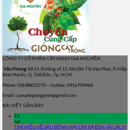
CÔNG TY CỔ PHẦN CÂY XANH GIA NGUYỄN
Văn Phòng:
Số 61, Đường số 12, Khu Đô Thị Vạn Phúc, P. Hiệp
Bình Phước, Q. Thủ Đức, Tp. HCM
Phone: 02838822270 – Hotline: 0916709468
Email: cayxanhgianguyen@gmail.com
BÀI VIẾT GẦN ĐÂY
23
Jan
TÌM HIỂU VỀ SÂU BỆNH HẠI CÂY XẠ ĐEN VÀ CÁCH