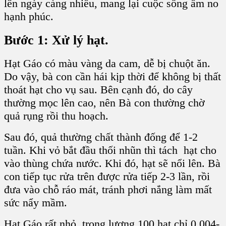
lên ngày càng nhiều, mang lại cuộc sống ấm no
hạnh phúc.
Bước 1: Xử lý hạt.
Hạt Gáo
có màu vàng da cam, dễ bị chuột ăn.
Do vậy, bà con cần hái kịp thời để không bị thất
thoát hạt cho vụ sau. Bên cạnh đó, do cây
thường mọc lên cao, nên Bà con thường chờ
quả rụng rồi thu hoạch.
Sau đó, quả thường chất thành đống để 1-2
tuần. Khi vỏ bắt đầu thối nhũn thì tách hạt cho
vào thùng chứa nước. Khi đó, hạt sẽ nổi lên. Bà
con tiếp tục rửa trên được rửa tiếp 2-3 lần, rồi
đưa vào chỗ ráo mát, tránh phơi nắng làm mất
sức nẩy mầm.
Hạt Gáo
rất nhỏ, trọng lượng 100 hạt chỉ 0,004-