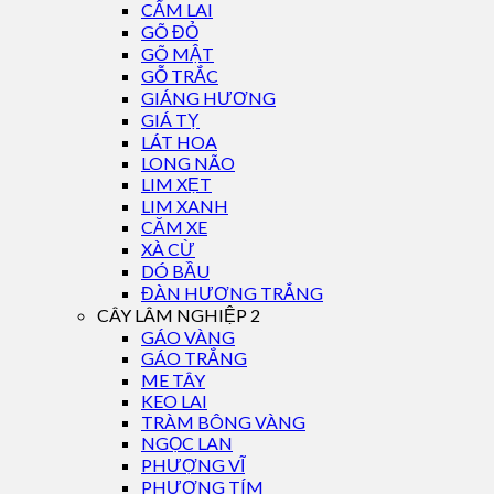
CẨM LAI
GÕ ĐỎ
GÕ MẬT
GỖ TRẮC
GIÁNG HƯƠNG
GIÁ TỴ
LÁT HOA
LONG NÃO
LIM XẸT
LIM XANH
CĂM XE
XÀ CỪ
DÓ BẦU
ĐÀN HƯƠNG TRẮNG
CÂY LÂM NGHIỆP 2
GÁO VÀNG
GÁO TRẮNG
ME TÂY
KEO LAI
TRÀM BÔNG VÀNG
NGỌC LAN
PHƯỢNG VĨ
PHƯỢNG TÍM