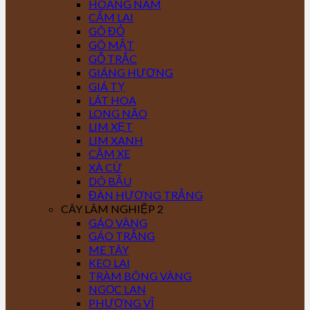
HOÀNG NAM
CẨM LAI
GÕ ĐỎ
GÕ MẬT
GỖ TRẮC
GIÁNG HƯƠNG
GIÁ TỴ
LÁT HOA
LONG NÃO
LIM XẸT
LIM XANH
CĂM XE
XÀ CỪ
DÓ BẦU
ĐÀN HƯƠNG TRẮNG
CÂY LÂM NGHIỆP 2
GÁO VÀNG
GÁO TRẮNG
ME TÂY
KEO LAI
TRÀM BÔNG VÀNG
NGỌC LAN
PHƯỢNG VĨ