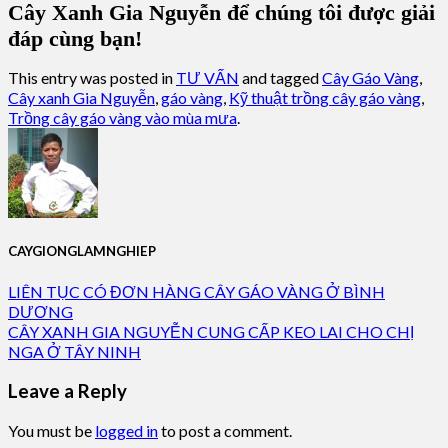
Cây Xanh Gia Nguyễn để chúng tôi được giải
đáp cùng bạn!
This entry was posted in
TƯ VẤN
and tagged
Cây Gáo Vàng
,
Cây xanh Gia Nguyễn
,
gáo vàng
,
Kỹ thuật trồng cây gáo vàng
,
Trồng cây gáo vàng vào mùa mưa
.
CAYGIONGLAMNGHIEP
LIÊN TỤC CÓ ĐƠN HÀNG CÂY GÁO VÀNG Ở BÌNH
DƯƠNG
CÂY XANH GIA NGUYỄN CUNG CẤP KEO LAI CHO CHỊ
NGA Ở TÂY NINH
Leave a Reply
You must be
logged in
to post a comment.