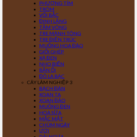
PHƯỢNG TÍM
TRÔM
VỐI BẮC
ĐINH LĂNG
TẦM VÔNG
TRE MẠNH TÔNG
TRE ĐIỀN TRÚC
MUỒNG HOA ĐÀO
GIỔI GHÉP
XẠ ĐEN
NHO BIỂN
BẦN ỔI
ĐÔ LA BẠC
CÂY LÂM NGHIỆP 3
BẠCH ĐÀN
XOAN TA
XOAN ĐÀO
MUỒNG ĐEN
HOA SỮA
MẮC MẬT
CHÙM NGÂY
ƯƠI
DÁI NGỰA