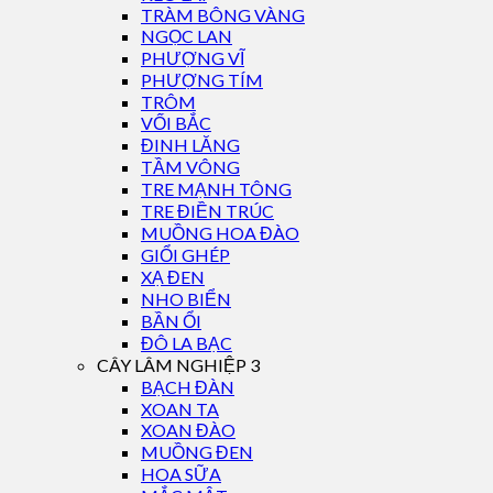
TRÀM BÔNG VÀNG
NGỌC LAN
PHƯỢNG VĨ
PHƯỢNG TÍM
TRÔM
VỐI BẮC
ĐINH LĂNG
TẦM VÔNG
TRE MẠNH TÔNG
TRE ĐIỀN TRÚC
MUỒNG HOA ĐÀO
GIỔI GHÉP
XẠ ĐEN
NHO BIỂN
BẦN ỔI
ĐÔ LA BẠC
CÂY LÂM NGHIỆP 3
BẠCH ĐÀN
XOAN TA
XOAN ĐÀO
MUỒNG ĐEN
HOA SỮA