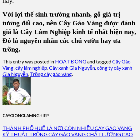
nay.
Với lợi thế sinh trưởng nhanh, gỗ giá trị
tương đối cao, nên Cây Gáo Vàng được đánh
giá là Cây Lâm Nghiệp kinh tế nhất hiện nay,
Đó là nguyên nhân các chủ vườn hay ưa
trồng.
This entry was posted in
HOẠT ĐỘNG
and tagged
Cây Gáo
Vàng
,
cây lâm nghiệp
,
Cây xanh Gia Nguyễn
,
công ty cây xanh
Gia Nguyễn
,
Trồng cây gáo vàng
.
CAYGIONGLAMNGHIEP
THÀNH PHỐ HUẾ LÀ NƠI CÒN NHIỀU CÂY GÁO VÀNG
KỸ THUẬT TRỒNG CÂY GÁO VÀNG CHẤT LƯỢNG CAO