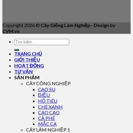
Copyright 2026 ©
Cây Giống Lâm Nghiệp - Design by
CVM.vn
TRANG CHỦ
GIỚI THIỆU
HOẠT ĐỘNG
TƯ VẤN
SẢN PHẨM
CÂY CÔNG NGHIỆP
CAO SU
ĐIỀU
HỒ TIÊU
CHÈ XANH
CAO CAO
CÀ PHÊ
MẮC CA
CÂY LÂM NGHIỆP 1