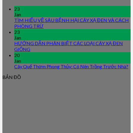
23
Jan
TÌM HIỂU VỀ SÂU BỆNH HẠI CÂY XẠ ĐEN VÀ CÁCH
PHÒNG TRỪ
23
Jan
HƯỚNG DẪN PHÂN BIỆT CÁC LOẠI CÂY XẠ ĐEN
GIỐNG
20
Jan
Cây Quế Thơm Phong Thủy: Có Nên Trồng Trước Nhà?
BẢN ĐỒ