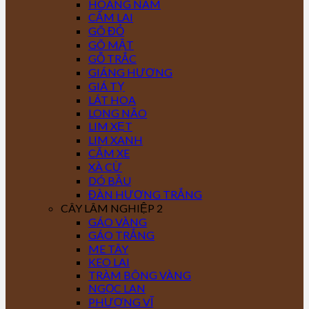
HOÀNG NAM
CẨM LAI
GÕ ĐỎ
GÕ MẬT
GỖ TRẮC
GIÁNG HƯƠNG
GIÁ TỴ
LÁT HOA
LONG NÃO
LIM XẸT
LIM XANH
CĂM XE
XÀ CỪ
DÓ BẦU
ĐÀN HƯƠNG TRẮNG
CÂY LÂM NGHIỆP 2
GÁO VÀNG
GÁO TRẮNG
ME TÂY
KEO LAI
TRÀM BÔNG VÀNG
NGỌC LAN
PHƯỢNG VĨ