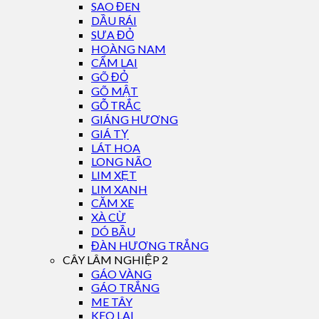
SAO ĐEN
DẦU RÁI
SƯA ĐỎ
HOÀNG NAM
CẨM LAI
GÕ ĐỎ
GÕ MẬT
GỖ TRẮC
GIÁNG HƯƠNG
GIÁ TỴ
LÁT HOA
LONG NÃO
LIM XẸT
LIM XANH
CĂM XE
XÀ CỪ
DÓ BẦU
ĐÀN HƯƠNG TRẮNG
CÂY LÂM NGHIỆP 2
GÁO VÀNG
GÁO TRẮNG
ME TÂY
KEO LAI