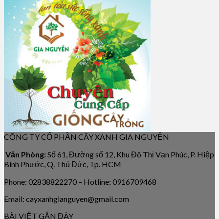
CÔNG TY CỔ PHẦN CÂY XANH GIA NGUYỄN
Văn Phòng:
Số 61, Đường số 12, Khu Đô Thị Vạn Phúc, P. Hiệp
Bình Phước, Q. Thủ Đức, Tp. HCM
Phone: 02838822270 – Hotline: 0916709468
Email: cayxanhgianguyen@gmail.com
BÀI VIẾT GẦN ĐÂY