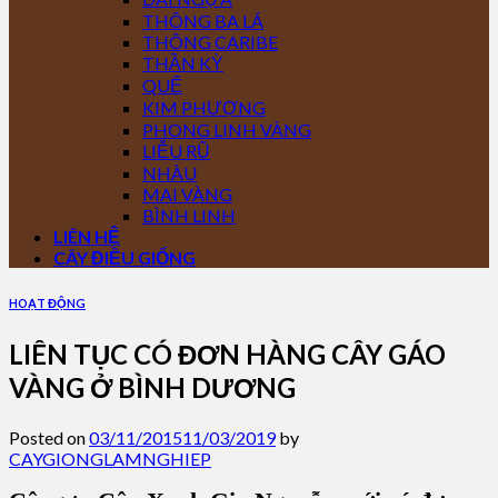
THÔNG BA LÁ
THÔNG CARIBE
THẦN KỲ
QUẾ
KIM PHƯỢNG
PHONG LINH VÀNG
LIỄU RŨ
NHÀU
MAI VÀNG
BÌNH LINH
LIÊN HỆ
CÂY ĐIỀU GIỐNG
HOẠT ĐỘNG
LIÊN TỤC CÓ ĐƠN HÀNG CÂY GÁO
VÀNG Ở BÌNH DƯƠNG
Posted on
03/11/2015
11/03/2019
by
CAYGIONGLAMNGHIEP