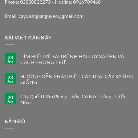
Phone: 02838822270 – Hotline: 0916709468
Email: cayxanhgianguyen@gmail.com
BÀI VIẾT GẦN ĐÂY
TÌM HIỂU VỀ SÂU BỆNH HẠI CÂY XẠ ĐEN VÀ
23
Jan
CÁCH PHÒNG TRỪ
HƯỚNG DẪN PHÂN BIỆT CÁC LOẠI CÂY XẠ ĐEN
23
Jan
GIỐNG
Cây Quế Thơm Phong Thủy: Có Nên Trồng Trước
20
Jan
Nhà?
BẢN ĐỒ