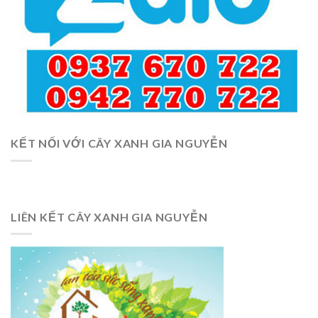
KẾT NỐI VỚI CÂY XANH GIA NGUYỄN
LIÊN KẾT CÂY XANH GIA NGUYỄN