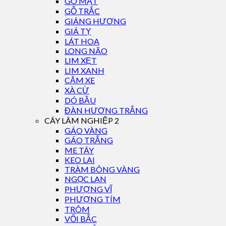
GÕ MẬT
GỖ TRẮC
GIÁNG HƯƠNG
GIÁ TỴ
LÁT HOA
LONG NÃO
LIM XẸT
LIM XANH
CĂM XE
XÀ CỪ
DÓ BẦU
ĐÀN HƯƠNG TRẮNG
CÂY LÂM NGHIỆP 2
GÁO VÀNG
GÁO TRẮNG
ME TÂY
KEO LAI
TRÀM BÔNG VÀNG
NGỌC LAN
PHƯỢNG VĨ
PHƯỢNG TÍM
TRÔM
VỐI BẮC