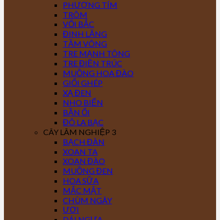
PHƯỢNG TÍM
TRÔM
VỐI BẮC
ĐINH LĂNG
TẦM VÔNG
TRE MẠNH TÔNG
TRE ĐIỀN TRÚC
MUỒNG HOA ĐÀO
GIỔI GHÉP
XẠ ĐEN
NHO BIỂN
BẦN ỔI
ĐÔ LA BẠC
CÂY LÂM NGHIỆP 3
BẠCH ĐÀN
XOAN TA
XOAN ĐÀO
MUỒNG ĐEN
HOA SỮA
MẮC MẬT
CHÙM NGÂY
ƯƠI
DÁI NGỰA