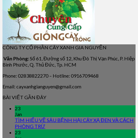
CÔNG TY CỔ PHẦN CÂY XANH GIA NGUYỄN
Văn Phòng:
Số 61, Đường số 12, Khu Đô Thị Vạn Phúc, P. Hiệp
Bình Phước, Q. Thủ Đức, Tp. HCM
Phone: 02838822270 – Hotline: 0916709468
Email: cayxanhgianguyen@gmail.com
BÀI VIẾT GẦN ĐÂY
23
Jan
TÌM HIỂU VỀ SÂU BỆNH HẠI CÂY XẠ ĐEN VÀ CÁCH
PHÒNG TRỪ
23