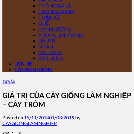
THÔNG BA LÁ
THÔNG CARIBE
THẦN KỲ
QUẾ
KIM PHƯỢNG
PHONG LINH VÀNG
LIỄU RŨ
NHÀU
MAI VÀNG
BÌNH LINH
LIÊN HỆ
CÂY ĐIỀU GIỐNG
TƯ VẤN
GIÁ TRỊ CỦA CÂY GIỐNG LÂM NGHIỆP
– CÂY TRÔM
Posted on
15/11/2014
01/03/2019
by
CAYGIONGLAMNGHIEP