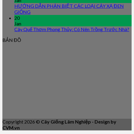
Jan
HƯỚNG DẪN PHÂN BIỆT CÁC LOẠI CÂY XẠ ĐEN
GIỐNG
20
Jan
Cây Quế Thơm Phong Thủy: Có Nên Trồng Trước Nhà?
BẢN ĐỒ
Copyright 2026 ©
Cây Giống Lâm Nghiệp - Design by
CVM.vn