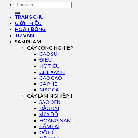
TRANG CHỦ
GIỚI THIỆU
HOẠT ĐỘNG
TƯ VẤN
SẢN PHẨM
CÂY CÔNG NGHIỆP
CAO SU
ĐIỀU
HỒ TIÊU
CHÈ XANH
CAO CAO
CÀ PHÊ
MẮC CA
CÂY LÂM NGHIỆP 1
SAO ĐEN
DẦU RÁI
SƯA ĐỎ
HOÀNG NAM
CẨM LAI
GÕ ĐỎ