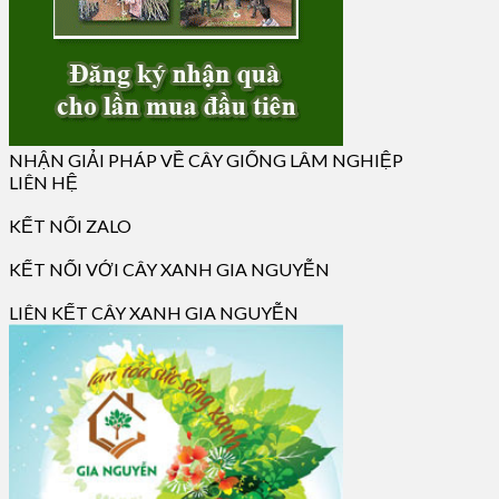
NHẬN GIẢI PHÁP VỀ CÂY GIỐNG LÂM NGHIỆP
LIÊN HỆ
KẾT NỐI ZALO
KẾT NỐI VỚI CÂY XANH GIA NGUYỄN
LIÊN KẾT CÂY XANH GIA NGUYỄN