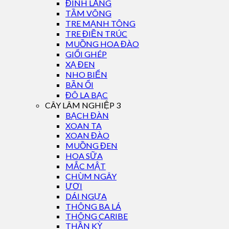
ĐINH LĂNG
TẦM VÔNG
TRE MẠNH TÔNG
TRE ĐIỀN TRÚC
MUỒNG HOA ĐÀO
GIỔI GHÉP
XẠ ĐEN
NHO BIỂN
BẦN ỔI
ĐÔ LA BẠC
CÂY LÂM NGHIỆP 3
BẠCH ĐÀN
XOAN TA
XOAN ĐÀO
MUỒNG ĐEN
HOA SỮA
MẮC MẬT
CHÙM NGÂY
ƯƠI
DÁI NGỰA
THÔNG BA LÁ
THÔNG CARIBE
THẦN KỲ