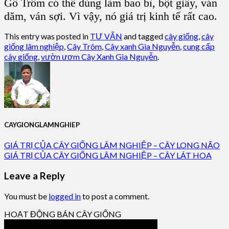
Gỗ Trôm có thể dùng làm bao bì, bột giấy, ván
dăm, ván sợi. Vì vậy, nó giá trị kinh tế rất cao.
This entry was posted in
TƯ VẤN
and tagged
cây giống
,
cây
giống lâm nghiệp
,
Cây Trôm
,
Cây xanh Gia Nguyễn
,
cung cấp
cây giống
,
vườn ươm Cây Xanh Gia Nguyễn
.
CAYGIONGLAMNGHIEP
GIÁ TRỊ CỦA CÂY GIỐNG LÂM NGHIỆP – CÂY LONG NÃO
GIÁ TRỊ CỦA CÂY GIỐNG LÂM NGHIỆP – CÂY LÁT HOA
Leave a Reply
You must be
logged in
to post a comment.
HOẠT ĐỘNG BÁN CÂY GIỐNG