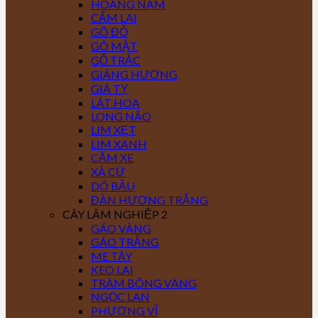
HOÀNG NAM
CẨM LAI
GÕ ĐỎ
GÕ MẬT
GỖ TRẮC
GIÁNG HƯƠNG
GIÁ TỴ
LÁT HOA
LONG NÃO
LIM XẸT
LIM XANH
CĂM XE
XÀ CỪ
DÓ BẦU
ĐÀN HƯƠNG TRẮNG
CÂY LÂM NGHIỆP 2
GÁO VÀNG
GÁO TRẮNG
ME TÂY
KEO LAI
TRÀM BÔNG VÀNG
NGỌC LAN
PHƯỢNG VĨ