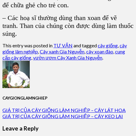
để chữa ghẻ cho trẻ con.
– Các hoạ sĩ thường dùng than xoan để vẽ
tranh. Than của chúng còn được dùng làm thuốc
súng.
This entry was posted in
TƯ VẤN
and tagged
cây giống
,
cây
giống lâm nghiệp
,
Cây xanh Gia Nguyễn
,
cây xoan đào
,
cung
cấp cây giống
,
vườn ươm Cây Xanh Gia Nguyễn
.
CAYGIONGLAMNGHIEP
GIÁ TRỊ CỦA CÂY GIỐNG LÂM NGHIỆP – CÂY LÁT HOA
GIÁ TRỊ CỦA CÂY GIỐNG LÂM NGHIỆP – CÂY KEO LAI
Leave a Reply