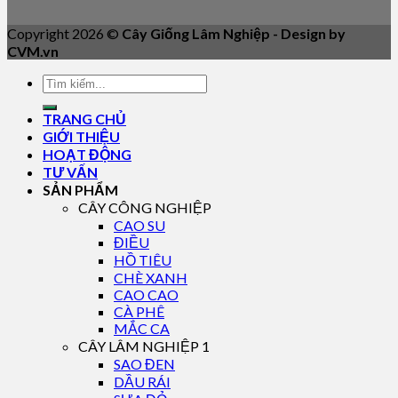
Copyright 2026 ©
Cây Giống Lâm Nghiệp - Design by
CVM.vn
TRANG CHỦ
GIỚI THIỆU
HOẠT ĐỘNG
TƯ VẤN
SẢN PHẨM
CÂY CÔNG NGHIỆP
CAO SU
ĐIỀU
HỒ TIÊU
CHÈ XANH
CAO CAO
CÀ PHÊ
MẮC CA
CÂY LÂM NGHIỆP 1
SAO ĐEN
DẦU RÁI