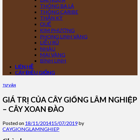
THÔNG BA LÁ
THÔNG CARIBE
THẦN KỲ
QUẾ
KIM PHƯỢNG
PHONG LINH VÀNG
LIỄU RŨ
NHÀU
MAI VÀNG
BÌNH LINH
LIÊN HỆ
CÂY ĐIỀU GIỐNG
TƯ VẤN
GIÁ TRỊ CỦA CÂY GIỐNG LÂM NGHIỆP
– CÂY XOAN ĐÀO
Posted on
18/11/2014
15/07/2019
by
CAYGIONGLAMNGHIEP