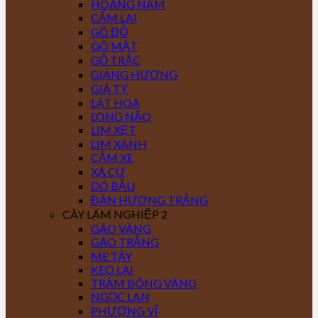
HOÀNG NAM
CẨM LAI
GÕ ĐỎ
GÕ MẬT
GỖ TRẮC
GIÁNG HƯƠNG
GIÁ TỴ
LÁT HOA
LONG NÃO
LIM XẸT
LIM XANH
CĂM XE
XÀ CỪ
DÓ BẦU
ĐÀN HƯƠNG TRẮNG
CÂY LÂM NGHIỆP 2
GÁO VÀNG
GÁO TRẮNG
ME TÂY
KEO LAI
TRÀM BÔNG VÀNG
NGỌC LAN
PHƯỢNG VĨ