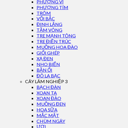
PHƯỢNG VĨ
PHƯỢNG TÍM
TRÔM
VỐI BẮC
ĐINH LĂNG
TẦM VÔNG
TRE MẠNH TÔNG
TRE ĐIỀN TRÚC
MUỒNG HOA ĐÀO
GIỔI GHÉP
XẠ ĐEN
NHO BIỂN
BẦN ỔI
ĐÔ LA BẠC
CÂY LÂM NGHIỆP 3
BẠCH ĐÀN
XOAN TA
XOAN ĐÀO
MUỒNG ĐEN
HOA SỮA
MẮC MẬT
CHÙM NGÂY
ƯƠI