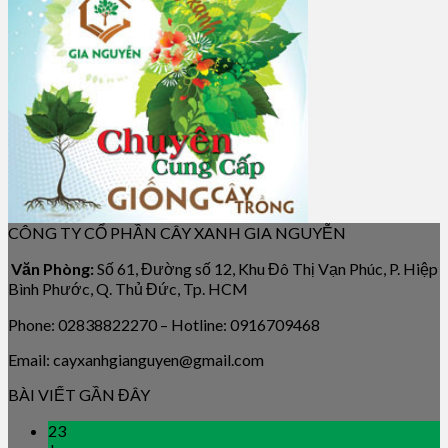
CÔNG TY CỔ PHẦN CÂY XANH GIA NGUYỄN
Văn Phòng:
Số 61, Đường số 12, Khu Đô Thị Vạn Phúc, P. Hiệp
Bình Phước, Q. Thủ Đức, Tp. HCM
Phone: 02838822270 – Hotline: 0916709468
Email: cayxanhgianguyen@gmail.com
BÀI VIẾT GẦN ĐÂY
23