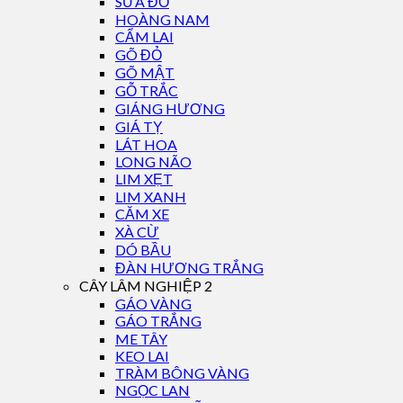
SƯA ĐỎ
HOÀNG NAM
CẨM LAI
GÕ ĐỎ
GÕ MẬT
GỖ TRẮC
GIÁNG HƯƠNG
GIÁ TỴ
LÁT HOA
LONG NÃO
LIM XẸT
LIM XANH
CĂM XE
XÀ CỪ
DÓ BẦU
ĐÀN HƯƠNG TRẮNG
CÂY LÂM NGHIỆP 2
GÁO VÀNG
GÁO TRẮNG
ME TÂY
KEO LAI
TRÀM BÔNG VÀNG
NGỌC LAN