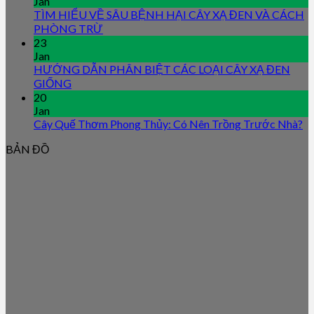
Jan
TÌM HIỂU VỀ SÂU BỆNH HẠI CÂY XẠ ĐEN VÀ CÁCH
PHÒNG TRỪ
23
Jan
HƯỚNG DẪN PHÂN BIỆT CÁC LOẠI CÂY XẠ ĐEN
GIỐNG
20
Jan
Cây Quế Thơm Phong Thủy: Có Nên Trồng Trước Nhà?
BẢN ĐỒ