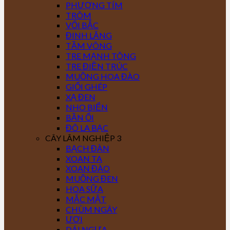
PHƯỢNG TÍM
TRÔM
VỐI BẮC
ĐINH LĂNG
TẦM VÔNG
TRE MẠNH TÔNG
TRE ĐIỀN TRÚC
MUỒNG HOA ĐÀO
GIỔI GHÉP
XẠ ĐEN
NHO BIỂN
BẦN ỔI
ĐÔ LA BẠC
CÂY LÂM NGHIỆP 3
BẠCH ĐÀN
XOAN TA
XOAN ĐÀO
MUỒNG ĐEN
HOA SỮA
MẮC MẬT
CHÙM NGÂY
ƯƠI
DÁI NGỰA