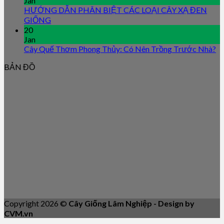
Jan
HƯỚNG DẪN PHÂN BIỆT CÁC LOẠI CÂY XẠ ĐEN
GIỐNG
20
Jan
Cây Quế Thơm Phong Thủy: Có Nên Trồng Trước Nhà?
BẢN ĐỒ
Copyright 2026 ©
Cây Giống Lâm Nghiệp - Design by
CVM.vn