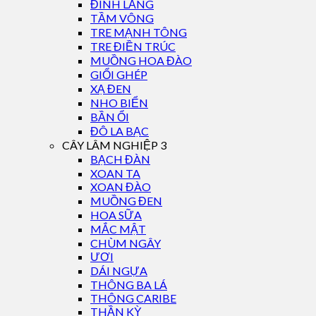
ĐINH LĂNG
TẦM VÔNG
TRE MẠNH TÔNG
TRE ĐIỀN TRÚC
MUỒNG HOA ĐÀO
GIỔI GHÉP
XẠ ĐEN
NHO BIỂN
BẦN ỔI
ĐÔ LA BẠC
CÂY LÂM NGHIỆP 3
BẠCH ĐÀN
XOAN TA
XOAN ĐÀO
MUỒNG ĐEN
HOA SỮA
MẮC MẬT
CHÙM NGÂY
ƯƠI
DÁI NGỰA
THÔNG BA LÁ
THÔNG CARIBE
THẦN KỲ