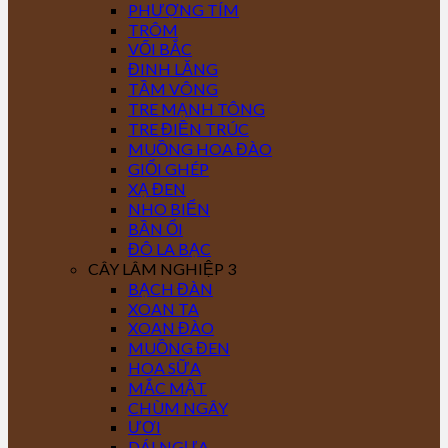
PHƯỢNG TÍM
TRÔM
VỐI BẮC
ĐINH LĂNG
TẦM VÔNG
TRE MẠNH TÔNG
TRE ĐIỀN TRÚC
MUỒNG HOA ĐÀO
GIỔI GHÉP
XẠ ĐEN
NHO BIỂN
BẦN ỔI
ĐÔ LA BẠC
CÂY LÂM NGHIỆP 3
BẠCH ĐÀN
XOAN TA
XOAN ĐÀO
MUỒNG ĐEN
HOA SỮA
MẮC MẬT
CHÙM NGÂY
ƯƠI
DÁI NGỰA