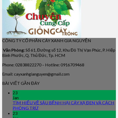
CÔNG TY CỔ PHẦN CÂY XANH GIA NGUYỄN
Văn Phòng:
Số 61, Đường số 12, Khu Đô Thị Vạn Phúc, P. Hiệp
Bình Phước, Q. Thủ Đức, Tp. HCM
Phone: 02838822270 – Hotline: 0916709468
Email: cayxanhgianguyen@gmail.com
BÀI VIẾT GẦN ĐÂY
23
Jan
TÌM HIỂU VỀ SÂU BỆNH HẠI CÂY XẠ ĐEN VÀ CÁCH
PHÒNG TRỪ
23