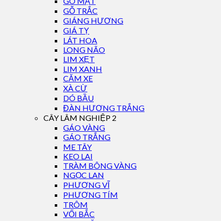
GÕ MẬT
GỖ TRẮC
GIÁNG HƯƠNG
GIÁ TỴ
LÁT HOA
LONG NÃO
LIM XẸT
LIM XANH
CĂM XE
XÀ CỪ
DÓ BẦU
ĐÀN HƯƠNG TRẮNG
CÂY LÂM NGHIỆP 2
GÁO VÀNG
GÁO TRẮNG
ME TÂY
KEO LAI
TRÀM BÔNG VÀNG
NGỌC LAN
PHƯỢNG VĨ
PHƯỢNG TÍM
TRÔM
VỐI BẮC