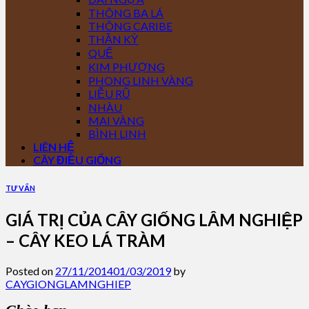
THÔNG BA LÁ
THÔNG CARIBE
THẦN KỲ
QUẾ
KIM PHƯỢNG
PHONG LINH VÀNG
LIỄU RŨ
NHÀU
MAI VÀNG
BÌNH LINH
LIÊN HỆ
CÂY ĐIỀU GIỐNG
TƯ VẤN
GIÁ TRỊ CỦA CÂY GIỐNG LÂM NGHIỆP
– CÂY KEO LÁ TRÀM
Posted on
27/11/2014
01/03/2019
by
CAYGIONGLAMNGHIEP