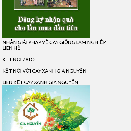
NHẬN GIẢI PHÁP VỀ CÂY GIỐNG LÂM NGHIỆP
LIÊN HỆ
KẾT NỐI ZALO
KẾT NỐI VỚI CÂY XANH GIA NGUYỄN
LIÊN KẾT CÂY XANH GIA NGUYỄN