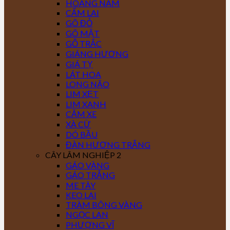
HOÀNG NAM
CẨM LAI
GÕ ĐỎ
GÕ MẬT
GỖ TRẮC
GIÁNG HƯƠNG
GIÁ TỴ
LÁT HOA
LONG NÃO
LIM XẸT
LIM XANH
CĂM XE
XÀ CỪ
DÓ BẦU
ĐÀN HƯƠNG TRẮNG
CÂY LÂM NGHIỆP 2
GÁO VÀNG
GÁO TRẮNG
ME TÂY
KEO LAI
TRÀM BÔNG VÀNG
NGỌC LAN
PHƯỢNG VĨ