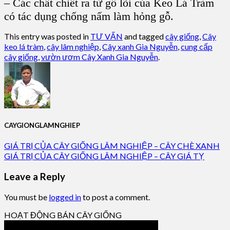
– Các chất chiết ra từ gỗ lõi của Keo Lá Tràm
có tác dụng chống nấm làm hỏng gỗ.
This entry was posted in
TƯ VẤN
and tagged
cây giống
,
Cây
keo lá tràm
,
cây lâm nghiệp
,
Cây xanh Gia Nguyễn
,
cung cấp
cây giống
,
vườn ươm Cây Xanh Gia Nguyễn
.
CAYGIONGLAMNGHIEP
GIÁ TRỊ CỦA CÂY GIỐNG LÂM NGHIỆP – CÂY CHÈ XANH
GIÁ TRỊ CỦA CÂY GIỐNG LÂM NGHIỆP – CÂY GIÁ TỴ
Leave a Reply
You must be
logged in
to post a comment.
HOẠT ĐỘNG BÁN CÂY GIỐNG