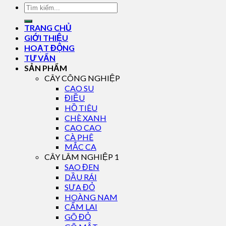
TRANG CHỦ
GIỚI THIỆU
HOẠT ĐỘNG
TƯ VẤN
SẢN PHẨM
CÂY CÔNG NGHIỆP
CAO SU
ĐIỀU
HỒ TIÊU
CHÈ XANH
CAO CAO
CÀ PHÊ
MẮC CA
CÂY LÂM NGHIỆP 1
SAO ĐEN
DẦU RÁI
SƯA ĐỎ
HOÀNG NAM
CẨM LAI
GÕ ĐỎ